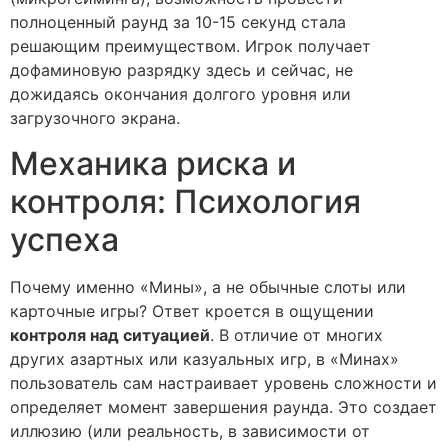
полноценный раунд за 10-15 секунд стала
решающим преимуществом. Игрок получает
дофаминовую разрядку здесь и сейчас, не
дожидаясь окончания долгого уровня или
загрузочного экрана.
Механика риска и
контроля: Психология
успеха
Почему именно «Мины», а не обычные слоты или
карточные игры? Ответ кроется в ощущении
контроля над ситуацией
. В отличие от многих
других азартных или казуальных игр, в «Минах»
пользователь сам настраивает уровень сложности и
определяет момент завершения раунда. Это создает
иллюзию (или реальность, в зависимости от