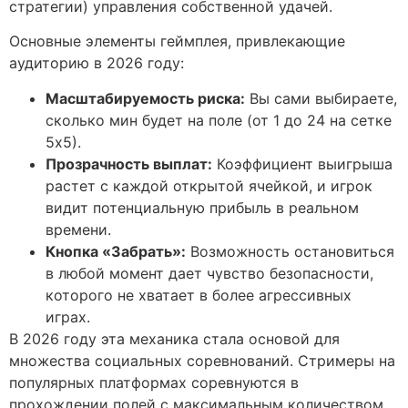
стратегии) управления собственной удачей.
Основные элементы геймплея, привлекающие
аудиторию в 2026 году:
Масштабируемость риска:
Вы сами выбираете,
сколько мин будет на поле (от 1 до 24 на сетке
5х5).
Прозрачность выплат:
Коэффициент выигрыша
растет с каждой открытой ячейкой, и игрок
видит потенциальную прибыль в реальном
времени.
Кнопка «Забрать»:
Возможность остановиться
в любой момент дает чувство безопасности,
которого не хватает в более агрессивных
играх.
В 2026 году эта механика стала основой для
множества социальных соревнований. Стримеры на
популярных платформах соревнуются в
прохождении полей с максимальным количеством