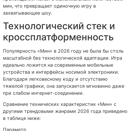
мин, что превращает одиночную игру в
захватывающее шоу.
Технологический стек и
кроссплатформенность
Популярность «Мин» в 2026 году не была бы столь
масштабной без технологической адаптации. Игра
идеально ложится на современные мобильные
устройства и интерфейсы носимой электроники.
Благодаря легковесному коду и отсутствию
тяжелой графики, она запускается мгновенно даже
при слабом интернет-соединении.
Сравнение технических характеристик «Мин» с
другими трендовыми жанрами 2026 года приведено
в таблице ниже:
Параметр