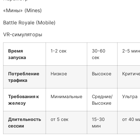
«Мины» (Mines)
Battle Royale (Mobile)
VR-симуляторы
Время
1-2 сек
30-60
2-5 мин
запуска
сек
Потребление
Низкое
Высокое
Критич
трафика
Требования к
Минимальные
Средние/
Ультра
железу
Высокие
Длительность
от 5 сек
15-30
от 40 м
сессии
мин