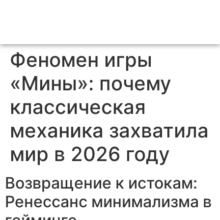
Феномен игры
«Мины»: почему
классическая
механика захватила
мир в 2026 году
Возвращение к истокам:
Ренессанс минимализма в