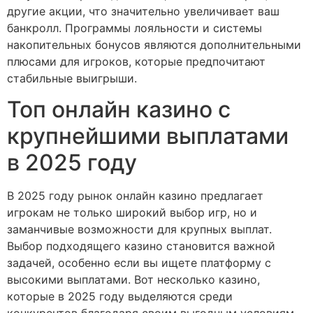
другие акции, что значительно увеличивает ваш
банкролл. Программы лояльности и системы
накопительных бонусов являются дополнительными
плюсами для игроков, которые предпочитают
стабильные выигрыши.
Топ онлайн казино с
крупнейшими выплатами
в 2025 году
В 2025 году рынок онлайн казино предлагает
игрокам не только широкий выбор игр, но и
заманчивые возможности для крупных выплат.
Выбор подходящего казино становится важной
задачей, особенно если вы ищете платформу с
высокими выплатами. Вот несколько казино,
которые в 2025 году выделяются среди