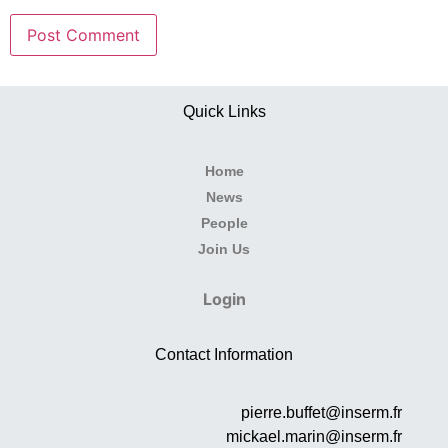
Quick Links
Home
News
People
Join Us
Login
Contact Information
pierre.buffet@inserm.fr
mickael.marin@inserm.fr