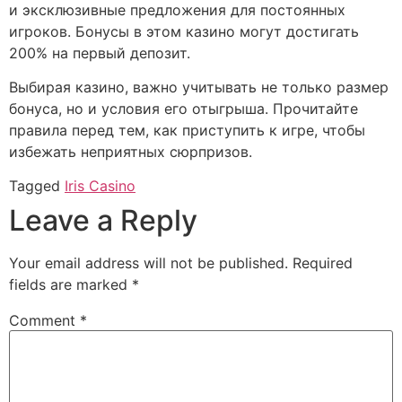
и эксклюзивные предложения для постоянных
игроков. Бонусы в этом казино могут достигать
200% на первый депозит.
Выбирая казино, важно учитывать не только размер
бонуса, но и условия его отыгрыша. Прочитайте
правила перед тем, как приступить к игре, чтобы
избежать неприятных сюрпризов.
Tagged
Iris Casino
Leave a Reply
Your email address will not be published.
Required
fields are marked
*
Comment
*