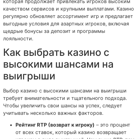
которая продолжает привлекать игроков высоким
качеством сервисов и крупными выплатами. Казино
регулярно обновляет ассортимент игр и предлагает
выгодные условия для азартных игроков, включая
щедрые бонусы за депозит и программы
лояльности.
Как выбрать казино с
высокими шансами на
выигрыши
Выбор казино с высокими шансами на выигрыши
требует внимательности и тщательного подхода.
Чтобы увеличить свои шансы на успех, следует
учитывать несколько важных факторов.
Рейтинг RTP (возврат к игроку)
– это процент
от всех ставок, который казино возвращает