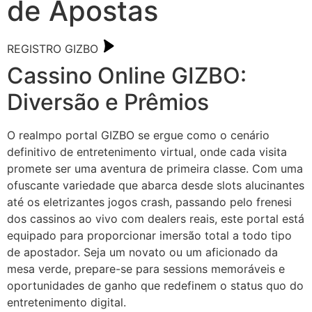
de Apostas
REGISTRO GIZBO
Cassino Online GIZBO:
Diversão e Prêmios
O realmpo portal GIZBO se ergue como o cenário
definitivo de entretenimento virtual, onde cada visita
promete ser uma aventura de primeira classe. Com uma
ofuscante variedade que abarca desde slots alucinantes
até os eletrizantes jogos crash, passando pelo frenesi
dos cassinos ao vivo com dealers reais, este portal está
equipado para proporcionar imersão total a todo tipo
de apostador. Seja um novato ou um aficionado da
mesa verde, prepare-se para sessions memoráveis e
oportunidades de ganho que redefinem o status quo do
entretenimento digital.