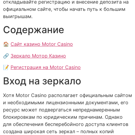
откладывайте регистрацию и внесение депозита на
официальном сайте, чтобы начать путь к большим
выигрышам.
Содержание
🏠
Сайт казино Motor Casino
🔗
Зеркало Мотор Казино
📝
Регистрация на Motor Casino
Вход на зеркало
Хотя Motor Casino располагает официальным сайтом
и необходимыми лицензионными документами, его
ресурс может подвергаться непреднамеренным
блокировкам по юридическим причинам. Однако
для обеспечения бесперебойного доступа клиентов
создана широкая сеть зеркал – полных копий