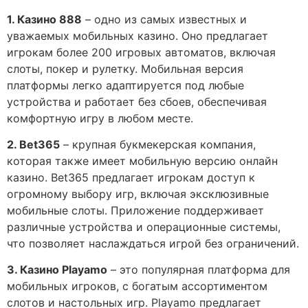
1. Казино 888
– одно из самых известных и
уважаемых мобильных казино. Оно предлагает
игрокам более 200 игровых автоматов, включая
слоты, покер и рулетку. Мобильная версия
платформы легко адаптируется под любые
устройства и работает без сбоев, обеспечивая
комфортную игру в любом месте.
2. Bet365
– крупная букмекерская компания,
которая также имеет мобильную версию онлайн
казино. Bet365 предлагает игрокам доступ к
огромному выбору игр, включая эксклюзивные
мобильные слоты. Приложение поддерживает
различные устройства и операционные системы,
что позволяет наслаждаться игрой без ограничений.
3. Казино Playamo
– это популярная платформа для
мобильных игроков, с богатым ассортиментом
слотов и настольных игр. Playamo предлагает