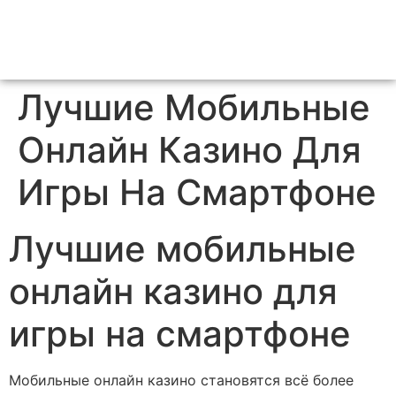
Лучшие Мобильные
Онлайн Казино Для
Игры На Смартфоне
Лучшие мобильные
онлайн казино для
игры на смартфоне
Мобильные онлайн казино становятся всё более