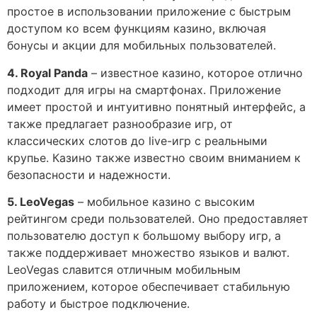
простое в использовании приложение с быстрым
доступом ко всем функциям казино, включая
бонусы и акции для мобильных пользователей.
4. Royal Panda
– известное казино, которое отлично
подходит для игры на смартфонах. Приложение
имеет простой и интуитивно понятный интерфейс, а
также предлагает разнообразие игр, от
классических слотов до live-игр с реальными
крупье. Казино также известно своим вниманием к
безопасности и надежности.
5. LeoVegas
– мобильное казино с высоким
рейтингом среди пользователей. Оно предоставляет
пользователю доступ к большому выбору игр, а
также поддерживает множество языков и валют.
LeoVegas славится отличным мобильным
приложением, которое обеспечивает стабильную
работу и быстрое подключение.