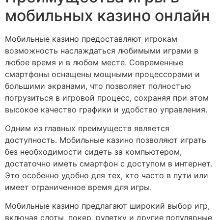
мобильных казино онлайн
Мобильные казино предоставляют игрокам
возможность наслаждаться любимыми играми в
любое время и в любом месте. Современные
смартфоны оснащены мощными процессорами и
большими экранами, что позволяет полностью
погрузиться в игровой процесс, сохраняя при этом
высокое качество графики и удобство управления.
Одним из главных преимуществ является
доступность. Мобильные казино позволяют играть
без необходимости сидеть за компьютером,
достаточно иметь смартфон с доступом в интернет.
Это особенно удобно для тех, кто часто в пути или
имеет ограниченное время для игры.
Мобильные казино предлагают широкий выбор игр,
включая слоты, покер, рулетку и другие популярные