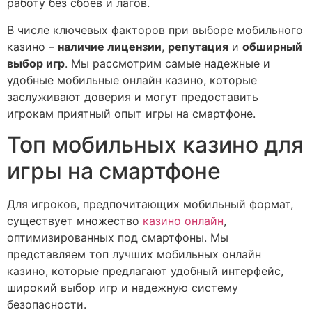
работу без сбоев и лагов.
В числе ключевых факторов при выборе мобильного
казино –
наличие лицензии
,
репутация
и
обширный
выбор игр
. Мы рассмотрим самые надежные и
удобные мобильные онлайн казино, которые
заслуживают доверия и могут предоставить
игрокам приятный опыт игры на смартфоне.
Топ мобильных казино для
игры на смартфоне
Для игроков, предпочитающих мобильный формат,
существует множество
казино онлайн
,
оптимизированных под смартфоны. Мы
представляем топ лучших мобильных онлайн
казино, которые предлагают удобный интерфейс,
широкий выбор игр и надежную систему
безопасности.