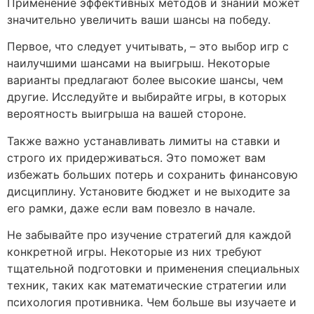
Применение эффективных методов и знаний может
значительно увеличить ваши шансы на победу.
Первое, что следует учитывать, – это выбор игр с
наилучшими шансами на выигрыш. Некоторые
варианты предлагают более высокие шансы, чем
другие. Исследуйте и выбирайте игры, в которых
вероятность выигрыша на вашей стороне.
Также важно устанавливать лимиты на ставки и
строго их придерживаться. Это поможет вам
избежать больших потерь и сохранить финансовую
дисциплину. Установите бюджет и не выходите за
его рамки, даже если вам повезло в начале.
Не забывайте про изучение стратегий для каждой
конкретной игры. Некоторые из них требуют
тщательной подготовки и применения специальных
техник, таких как математические стратегии или
психология противника. Чем больше вы изучаете и