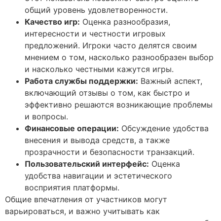
общий уровень удовлетворенности.
Качество игр:
Оценка разнообразия,
интересности и честности игровых
предложений. Игроки часто делятся своим
мнением о том, насколько разнообразен выбор
и насколько честными кажутся игры.
Работа службы поддержки:
Важный аспект,
включающий отзывы о том, как быстро и
эффективно решаются возникающие проблемы
и вопросы.
Финансовые операции:
Обсуждение удобства
внесения и вывода средств, а также
прозрачности и безопасности транзакций.
Пользовательский интерфейс:
Оценка
удобства навигации и эстетического
восприятия платформы.
Общие впечатления от участников могут
варьироваться, и важно учитывать как