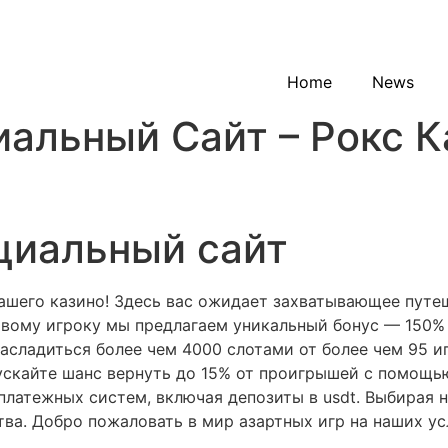
Home
News
иальный Сайт – Рокс 
циальный сайт
ашего казино! Здесь вас ожидает захватывающее путе
вому игроку мы предлагаем уникальный бонус — 150% 
асладиться более чем 4000 слотами от более чем 95 
пускайте шанс вернуть до 15% от проигрышей с помощь
платежных систем, включая депозиты в usdt. Выбирая н
ва. Добро пожаловать в мир азартных игр на наших ус