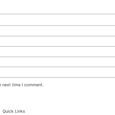
e next time I comment.
Quick Links