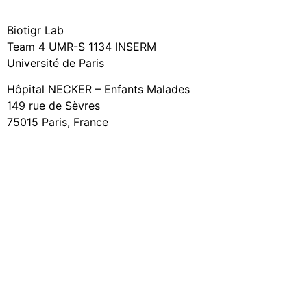
Biotigr Lab
Team 4 UMR-S 1134 INSERM
Université de Paris
Hôpital NECKER – Enfants Malades
149 rue de Sèvres
75015 Paris, France