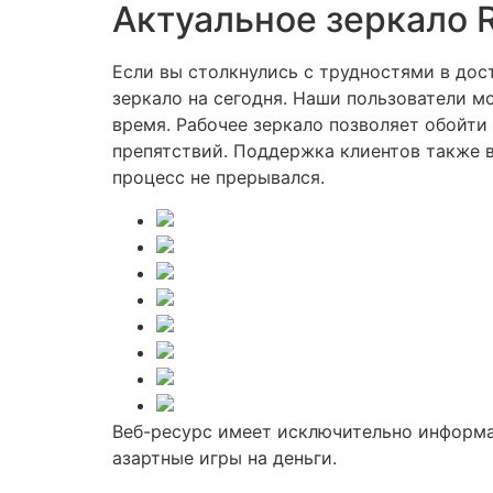
Актуальное зеркало R
Если вы столкнулись с трудностями в дос
зеркало на сегодня. Наши пользователи м
время. Рабочее зеркало позволяет обойт
препятствий. Поддержка клиентов также в
процесс не прерывался.
Веб-ресурс имеет исключительно информа
азартные игры на деньги.