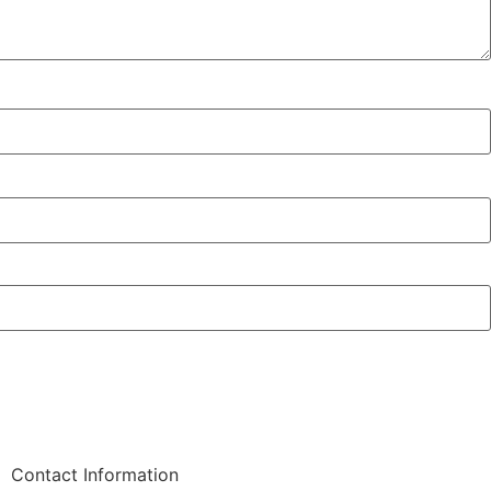
Contact Information