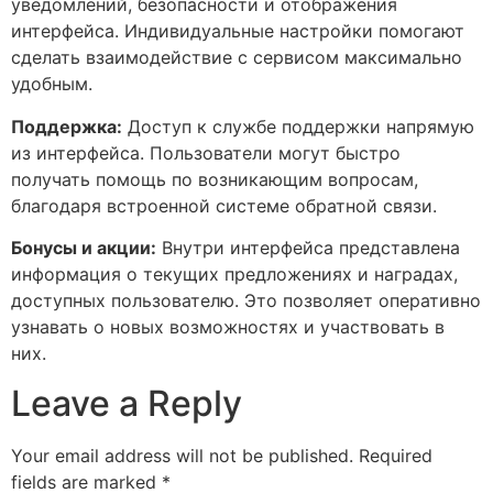
уведомлений, безопасности и отображения
интерфейса. Индивидуальные настройки помогают
сделать взаимодействие с сервисом максимально
удобным.
Поддержка:
Доступ к службе поддержки напрямую
из интерфейса. Пользователи могут быстро
получать помощь по возникающим вопросам,
благодаря встроенной системе обратной связи.
Бонусы и акции:
Внутри интерфейса представлена
информация о текущих предложениях и наградах,
доступных пользователю. Это позволяет оперативно
узнавать о новых возможностях и участвовать в
них.
Leave a Reply
Your email address will not be published.
Required
fields are marked
*