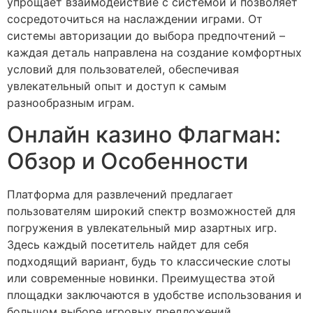
упрощает взаимодействие с системой и позволяет
сосредоточиться на наслаждении играми. От
системы авторизации до выбора предпочтений –
каждая деталь направлена на создание комфортных
условий для пользователей, обеспечивая
увлекательный опыт и доступ к самым
разнообразным играм.
Онлайн казино Флагман:
Обзор и Особенности
Платформа для развлечений предлагает
пользователям широкий спектр возможностей для
погружения в увлекательный мир азартных игр.
Здесь каждый посетитель найдет для себя
подходящий вариант, будь то классические слоты
или современные новинки. Преимущества этой
площадки заключаются в удобстве использования и
большом выборе игровых предложений.