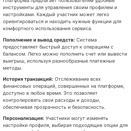
Платформа предлагает пользователям удобные
инструменты для управления своим профилем и
настройками. Каждый участник может легко
ориентироваться и находить нужные функции для
комфортного использования сервиса.
Пополнение и вывод средств:
Система
предоставляет быстрый доступ к операциям с
балансом. Легко можно пополнить счет или вывести
выигрыш, используя разнообразные платежные
методы.
История транзакций:
Отслеживание всех
финансовых операций, совершенных на платформе,
доступно в любое время. Это позволяет
контролировать свои расходы и доходы,
обеспечивая прозрачность и безопасность.
Персонализация:
Участники могут изменять
настройки профиля, выбирая подходящие опции для