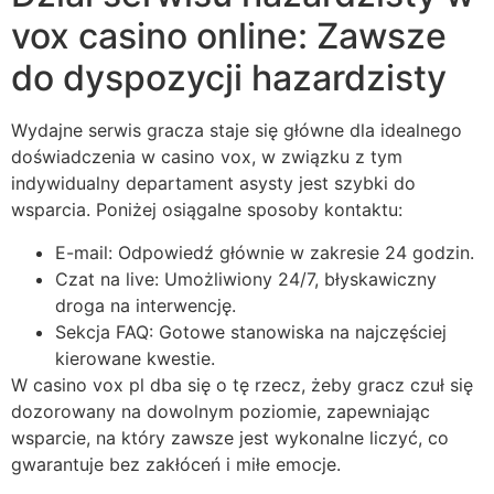
vox casino online: Zawsze
do dyspozycji hazardzisty
Wydajne serwis gracza staje się główne dla idealnego
doświadczenia w casino vox, w związku z tym
indywidualny departament asysty jest szybki do
wsparcia. Poniżej osiągalne sposoby kontaktu:
E-mail: Odpowiedź głównie w zakresie 24 godzin.
Czat na live: Umożliwiony 24/7, błyskawiczny
droga na interwencję.
Sekcja FAQ: Gotowe stanowiska na najczęściej
kierowane kwestie.
W casino vox pl dba się o tę rzecz, żeby gracz czuł się
dozorowany na dowolnym poziomie, zapewniając
wsparcie, na który zawsze jest wykonalne liczyć, co
gwarantuje bez zakłóceń i miłe emocje.