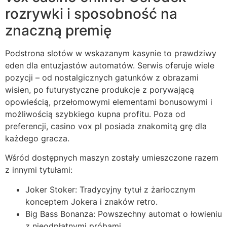
rozrywki i sposobność na
znaczną premię
Podstrona slotów w wskazanym kasynie to prawdziwy
eden dla entuzjastów automatów. Serwis oferuje wiele
pozycji – od nostalgicznych gatunków z obrazami
wisien, po futurystyczne produkcje z porywającą
opowieścią, przełomowymi elementami bonusowymi i
możliwością szybkiego kupna profitu. Poza od
preferencji, casino vox pl posiada znakomitą grę dla
każdego gracza.
Wśród dostępnych maszyn zostały umieszczone razem
z innymi tytułami:
Joker Stoker: Tradycyjny tytuł z żarłocznym
konceptem Jokera i znaków retro.
Big Bass Bonanza: Powszechny automat o łowieniu
z nieodpłatnymi próbami.