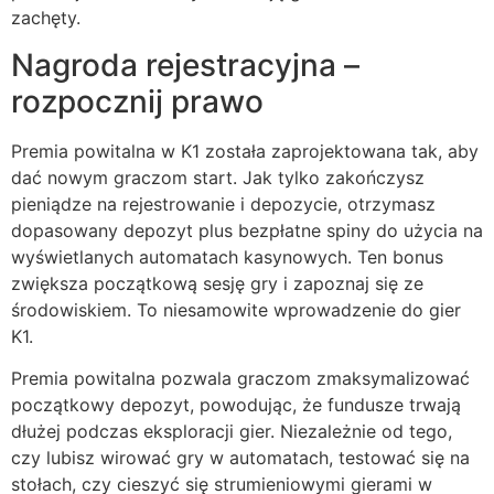
zachęty.
Nagroda rejestracyjna –
rozpocznij prawo
Premia powitalna w K1 została zaprojektowana tak, aby
dać nowym graczom start. Jak tylko zakończysz
pieniądze na rejestrowanie i depozycie, otrzymasz
dopasowany depozyt plus bezpłatne spiny do użycia na
wyświetlanych automatach kasynowych. Ten bonus
zwiększa początkową sesję gry i zapoznaj się ze
środowiskiem. To niesamowite wprowadzenie do gier
K1.
Premia powitalna pozwala graczom zmaksymalizować
początkowy depozyt, powodując, że fundusze trwają
dłużej podczas eksploracji gier. Niezależnie od tego,
czy lubisz wirować gry w automatach, testować się na
stołach, czy cieszyć się strumieniowymi gierami w