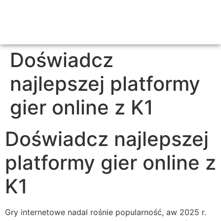
Doświadcz
najlepszej platformy
gier online z K1
Doświadcz najlepszej
platformy gier online z
K1
Gry internetowe nadal rośnie popularność, aw 2025 r.