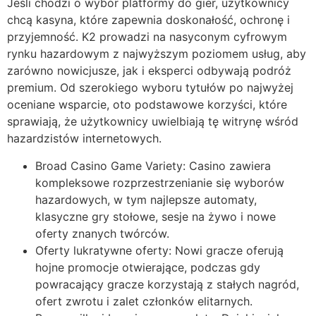
Jeśli chodzi o wybór platformy do gier, użytkownicy
chcą kasyna, które zapewnia doskonałość, ochronę i
przyjemność. K2 prowadzi na nasyconym cyfrowym
rynku hazardowym z najwyższym poziomem usług, aby
zarówno nowicjusze, jak i eksperci odbywają podróż
premium. Od szerokiego wyboru tytułów po najwyżej
oceniane wsparcie, oto podstawowe korzyści, które
sprawiają, że użytkownicy uwielbiają tę witrynę wśród
hazardzistów internetowych.
Broad Casino Game Variety: Casino zawiera
kompleksowe rozprzestrzenianie się wyborów
hazardowych, w tym najlepsze automaty,
klasyczne gry stołowe, sesje na żywo i nowe
oferty znanych twórców.
Oferty lukratywne oferty: Nowi gracze oferują
hojne promocje otwierające, podczas gdy
powracający gracze korzystają z stałych nagród,
ofert zwrotu i zalet członków elitarnych.