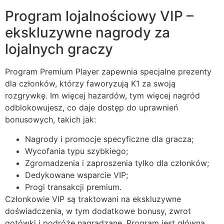
Program lojalnościowy VIP –
ekskluzywne nagrody za
lojalnych graczy
Program Premium Player zapewnia specjalne prezenty
dla członków, którzy faworyzują K1 za swoją
rozgrywkę. Im więcej hazardów, tym więcej nagród
odblokowujesz, co daje dostęp do uprawnień
bonusowych, takich jak:
Nagrody i promocje specyficzne dla gracza;
Wycofania typu szybkiego;
Zgromadzenia i zaproszenia tylko dla członków;
Dedykowane wsparcie VIP;
Progi transakcji premium.
Członkowie VIP są traktowani na ekskluzywne
doświadczenia, w tym dodatkowe bonusy, zwrot
gotówki i podróże nagradzane. Program jest główną