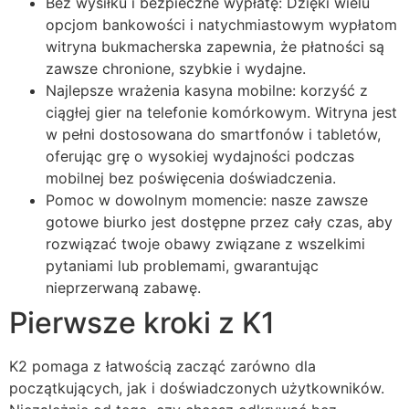
Bez wysiłku i bezpieczne wypłatę: Dzięki wielu
opcjom bankowości i natychmiastowym wypłatom
witryna bukmacherska zapewnia, że ​​płatności są
zawsze chronione, szybkie i wydajne.
Najlepsze wrażenia kasyna mobilne: korzyść z
ciągłej gier na telefonie komórkowym. Witryna jest
w pełni dostosowana do smartfonów i tabletów,
oferując grę o wysokiej wydajności podczas
mobilnej bez poświęcenia doświadczenia.
Pomoc w dowolnym momencie: nasze zawsze
gotowe biurko jest dostępne przez cały czas, aby
rozwiązać twoje obawy związane z wszelkimi
pytaniami lub problemami, gwarantując
nieprzerwaną zabawę.
Pierwsze kroki z K1
K2 pomaga z łatwością zacząć zarówno dla
początkujących, jak i doświadczonych użytkowników.