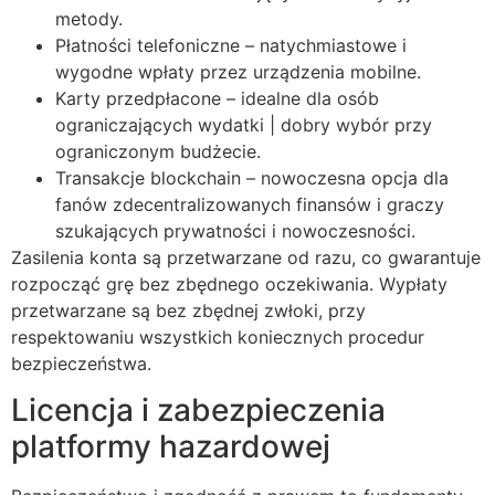
metody.
Płatności telefoniczne – natychmiastowe i
wygodne wpłaty przez urządzenia mobilne.
Karty przedpłacone – idealne dla osób
ograniczających wydatki | dobry wybór przy
ograniczonym budżecie.
Transakcje blockchain – nowoczesna opcja dla
fanów zdecentralizowanych finansów i graczy
szukających prywatności i nowoczesności.
Zasilenia konta są przetwarzane od razu, co gwarantuje
rozpocząć grę bez zbędnego oczekiwania. Wypłaty
przetwarzane są bez zbędnej zwłoki, przy
respektowaniu wszystkich koniecznych procedur
bezpieczeństwa.
Licencja i zabezpieczenia
platformy hazardowej