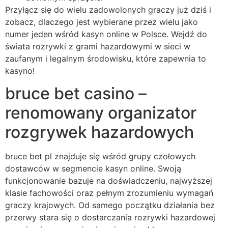
Przyłącz się do wielu zadowolonych graczy już dziś i
zobacz, dlaczego jest wybierane przez wielu jako
numer jeden wśród kasyn online w Polsce. Wejdź do
świata rozrywki z grami hazardowymi w sieci w
zaufanym i legalnym środowisku, które zapewnia to
kasyno!
bruce bet casino –
renomowany organizator
rozgrywek hazardowych
bruce bet pl znajduje się wśród grupy czołowych
dostawców w segmencie kasyn online. Swoją
funkcjonowanie bazuje na doświadczeniu, najwyższej
klasie fachowości oraz pełnym zrozumieniu wymagań
graczy krajowych. Od samego początku działania bez
przerwy stara się o dostarczania rozrywki hazardowej