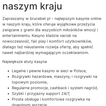
naszym kraju
Zapraszamy w brucebet pl – najlepszym kasynie online
w naszym kraju, które oferuje wyjątkowe przeżycia
związane z grami dla wszystkich miłośników emocji i
entertainmentu. Kasyno kładzie nacisk na
nowoczesność, fair play i komfort użytkowników,
dlatego też nieustannie rozwija ofertę, aby spełnić
nawet najbardziej wymagającym oczekiwaniom.
Największe atuty kasyna
Legalne i pewne kasyno w sieci w Polsce,
Rozgrywki hazardowe, maszyny, i rozgrywki na
topowym poziomie,
Regularne promocje, cashback i system nagród,
Szybki i przyjazny support 24/7,
Prosta obsługa i komfortowa rozgrywka na
dowolnym sprzęcie.