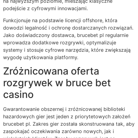
na najwyższym poziomie, mieszając klasyczne
podejście z cyfrowymi innowacjami.
Funkcjonuje na podstawie licencji offshore, która
dowodzi legalność i ochronę dostarczanych rozwiązań.
Jako doświadczony dostawca, brucebet pl regularnie
wprowadza dodatkowe rozgrywki, optymalizuje
systemy i stosuje cyfrowe narzędzia, które zwiększają
wygodę użytkowania platformy.
Zróżnicowana oferta
rozgrywek w bruce bet
casino
Gwarantowanie obszernej i zróżnicowanej biblioteki
hazardowych gier jest jeden z priorytetowych założeń
brucebet pl. Zakres gier została skonstruowana tak, aby
zaspokajać oczekiwania zarówno nowych, jak i