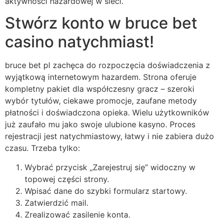
aktywności hazardowej w sieci.
Stwórz konto w bruce bet
casino natychmiast!
bruce bet pl zachęca do rozpoczęcia doświadczenia z
wyjątkową internetowym hazardem. Strona oferuje
kompletny pakiet dla współczesny gracz – szeroki
wybór tytułów, ciekawe promocje, zaufane metody
płatności i doświadczona opieka. Wielu użytkowników
już zaufało mu jako swoje ulubione kasyno. Proces
rejestracji jest natychmiastowy, łatwy i nie zabiera dużo
czasu. Trzeba tylko:
Wybrać przycisk „Zarejestruj się” widoczny w
topowej części strony.
Wpisać dane do szybki formularz startowy.
Zatwierdzić mail.
Zrealizować zasilenie konta.