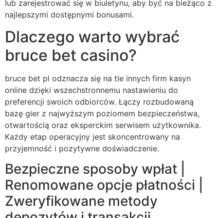
lub zarejestrować się w biuletynu, aby być na bieżąco z
najlepszymi dostępnymi bonusami.
Dlaczego warto wybrać
bruce bet casino?
bruce bet pl odznacza się na tle innych firm kasyn
online dzięki wszechstronnemu nastawieniu do
preferencji swoich odbiorców. Łączy rozbudowaną
bazę gier z najwyższym poziomem bezpieczeństwa,
otwartością oraz eksperckim serwisem użytkownika.
Każdy etap operacyjny jest skoncentrowany na
przyjemność i pozytywne doświadczenie.
Bezpieczne sposoby wpłat |
Renomowane opcje płatności |
Zweryfikowane metody
depozytów i transakcji