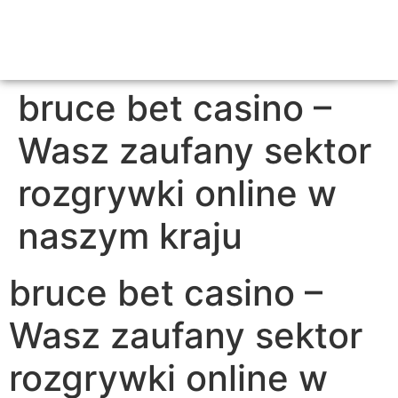
bruce bet casino –
Wasz zaufany sektor
rozgrywki online w
naszym kraju
bruce bet casino –
Wasz zaufany sektor
rozgrywki online w