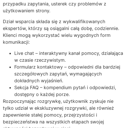
przypadku zapytania, usterek czy problemów z
użytkowaniem strony.
Dział wsparcia składa się z wykwalifikowanych
ekspertów, którzy są osiągalni całą dobę, codziennie.
Klienci mogą wykorzystać wielu wygodnych form
komunikacji:
Live chat – interaktywny kanał pomocy, działająca
w czasie rzeczywistym.
Formularz kontaktowy – odpowiedni dla bardziej
szczegółowych zapytań, wymagających
dokładnych wyjaśnień.
Sekcja FAQ – kompendium pytań i odpowiedzi,
dostępny o każdej porze.
Rozpoczynając rozgrywkę, użytkownik zyskuje nie
tylko udział w ekskluzywnej rozgrywki, ale również
zapewnienie stałej pomocy, przejrzystości i
bezpieczeństwa na wszystkich etapach swojej