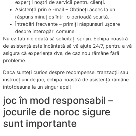
experții noștri de servicii pentru clienți.
Asistență prin e -mail – Obțineți acces la un
răspuns minuțios într -o perioadă scurtă.
Întrebări frecvente – primiți răspunsuri ușoare
despre interogări comune.
Nu ezitați niciodată să solicitați sprijin. Echipa noastră
de asistență este încântată să vă ajute 24/7, pentru a vă
asigura că experiența dvs. de cazinou rămâne fără
probleme.
Dacă sunteți curios despre recompense, tranzacții sau
instrucțiuni de joc, echipa noastră de asistență rămâne
întotdeauna la un singur apel!
joc în mod responsabil –
jocurile de noroc sigure
sunt importante