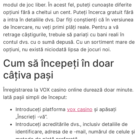
modul de joc liber. În acest fel, puteți cunoaște diferite
opțiuni fără a cheltui un cent. Puteți încerca gratuit fără
a intra în detaliile dvs. Dar fiți conștienți că în versiunea
de încercare, nu veți primi plăți reale. Pentru a vă
retrage câștigurile, trebuie să pariați cu bani reali în
contul dvs. cu o sumă depusă. Cu un sortiment mare de
opțiuni, nu există niciodată lipsa de jocuri noi.
Cum să începeți în doar
câțiva pași
Înregistrarea la VOX casino online durează doar minute.
Iată pașii simpli de început:
Introduceți platforma
vox casino
și apăsați
„Înscrieți -vă”.
Introduceți acreditările dvs., inclusiv detaliile de
identificare, adresa de e -mail, numărul de celule și
metoda de plată preferată.