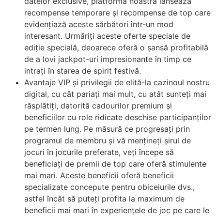
datelor exclusive, platforma noastră lansează
recompense temporare și recompense de top care
evidențiază aceste sărbători într-un mod
interesant. Urmăriți aceste oferte speciale de
ediție specială, deoarece oferă o șansă profitabilă
de a lovi jackpot-uri impresionante în timp ce
intrați în starea de spirit festivă.
Avantaje VIP și privilegii de elită-la cazinoul nostru
digital, cu cât pariați mai mult, cu atât sunteți mai
răsplătiți, datorită cadourilor premium și
beneficiilor cu role ridicate deschise participanților
pe termen lung. Pe măsură ce progresați prin
programul de membru și vă mențineți șirul de
jocuri în jocurile preferate, veți începe să
beneficiați de premii de top care oferă stimulente
mai mari. Aceste beneficii oferă beneficii
specializate concepute pentru obiceiurile dvs.,
astfel încât să puteți profita la maximum de
beneficii mai mari în experiențele de joc pe care le