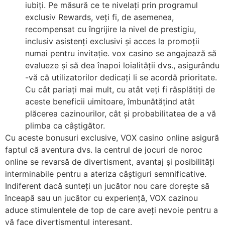
iubiți. Pe măsură ce te nivelați prin programul
exclusiv Rewards, veți fi, de asemenea,
recompensat cu îngrijire la nivel de prestigiu,
inclusiv asistenți exclusivi și acces la promoții
numai pentru invitație. vox casino se angajează să
evalueze și să dea înapoi loialității dvs., asigurându
-vă că utilizatorilor dedicați li se acordă prioritate.
Cu cât pariați mai mult, cu atât veți fi răsplătiți de
aceste beneficii uimitoare, îmbunătățind atât
plăcerea cazinourilor, cât și probabilitatea de a vă
plimba ca câștigător.
Cu aceste bonusuri exclusive, VOX casino online asigură
faptul că aventura dvs. la centrul de jocuri de noroc
online se revarsă de divertisment, avantaj și posibilități
interminabile pentru a ateriza câștiguri semnificative.
Indiferent dacă sunteți un jucător nou care dorește să
înceapă sau un jucător cu experiență, VOX cazinou
aduce stimulentele de top de care aveți nevoie pentru a
vă face divertismentul interesant.