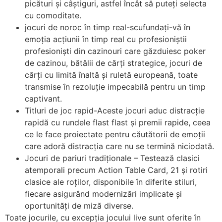
picături și câștiguri, astfel încât să puteți selecta
cu comoditate.
jocuri de noroc în timp real-scufundați-vă în
emoția acțiunii în timp real cu profesioniștii
profesioniști din cazinouri care găzduiesc poker
de cazinou, bătălii de cărți strategice, jocuri de
cărți cu limită înaltă și ruletă europeană, toate
transmise în rezoluție impecabilă pentru un timp
captivant.
Titluri de joc rapid-Aceste jocuri aduc distracție
rapidă cu rundele flast flast și premii rapide, ceea
ce le face proiectate pentru căutătorii de emoții
care adoră distracția care nu se termină niciodată.
Jocuri de pariuri tradiționale – Testează clasici
atemporali precum Action Table Card, 21 și rotiri
clasice ale roților, disponibile în diferite stiluri,
fiecare asigurând modernizări implicate și
oportunități de miză diverse.
Toate jocurile, cu excepția jocului live sunt oferite în