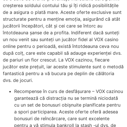
creșterea soldului contului tău și îți ridică posibilitățile
de a asigura o plată mare. Aceste oferte exclusive sunt
structurate pentru a menține emoția, asigurând că atât
jucătorii începători, cât și cei care se întorc au
întotdeauna șanse de a profita. Indiferent dacă sunteți
un nou venit sau sunteți un jucător fidel al VOX casino
online pentru o perioadă, există întotdeauna ceva nou
după colț, care este capabil să adauge experienței dvs.
de pariuri un fior crescut. La VOX cazinou, fiecare
jucător este prețuit, iar aceste stimulente sunt o metodă
fantastică pentru a vă bucura pe deplin de călătoria
dvs. de jocuri.
Recompense în curs de desfășurare – VOX cazinou
garantează că distracția nu se termină niciodată
cu un set de bonusuri obișnuite planificate pentru
a spori participarea. Aceste oferte oferă adesea
bonusuri de reîncărcare, care sunt excelente
pentru a vă stimula bankroll la stash -ul dvs. de