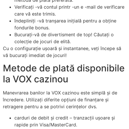
Verificați -vă contul printr -un e -mail de verificare
care vă este trimis.
îndepliniți -vă tranșarea inițială pentru a obține
fondurile bonus.
Bucurați-vă de divertisment de top! Căutați o
colecție de jocuri de elită.
Cu o configurație ușoară și instantanee, veți începe să
vă bucurați imediat de jocuri!
Metode de plată disponibile
la VOX cazinou
Manevrarea banilor la VOX cazinou este simplă și de
încredere. Utilizați diferite opțiuni de finanțare și
retragere pentru a se potrivi cerințelor dvs.
carduri de debit și credit – tranzacții ușoare și
rapide prin Visa/MasterCard.