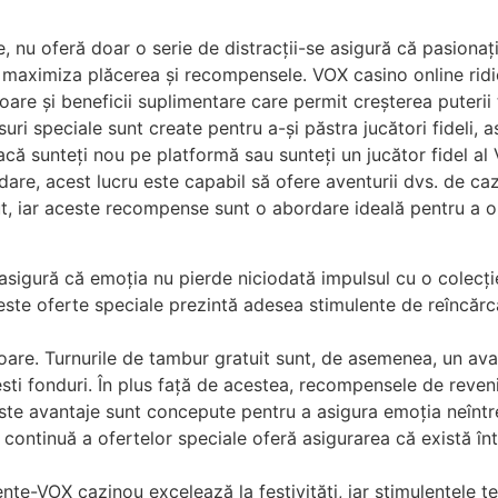
te, nu oferă doar o serie de distracții-se asigură că pasionaț
maximiza plăcerea și recompensele. VOX casino online ridică
are și beneficii suplimentare care permit creșterea puterii t
speciale sunt create pentru a-și păstra jucători fideli, asigu
acă sunteți nou pe platformă sau sunteți un jucător fidel al
dare, acest lucru este capabil să ofere aventurii dvs. de c
t, iar aceste recompense sunt o abordare ideală pentru a ob
asigură că emoția nu pierde niciodată impulsul cu o colecți
ceste oferte speciale prezintă adesea stimulente de reîncărc
oare. Turnurile de tambur gratuit sunt, de asemenea, un ava
vesti fonduri. În plus față de acestea, recompensele de reven
te avantaje sunt concepute pentru a asigura emoția neîntreru
continuă a ofertelor speciale oferă asigurarea că există înt
te-VOX cazinou excelează la festivități, iar stimulentele te