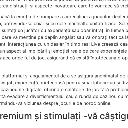
ncerca distracții și aspecte inovatoare care te vor face să vrei
ri până la emoția de pompare a adrenalinei a jocurilor dealer
 potrivindu-se chiar și cu cele mai înalte unități fizice. Sel
 sunteți un jucător cu experiență sau doar intrați în lumea pa
s, care vă menține pe deplin angajat sau vă onorați tactica 
nt, interacțiunea cu un dealer în timp real Live creează ce
n aspect al implicării și emoției reale pe care experiențele 
face orice fel de joc, asigurând că există întotdeauna o opț
e platformei și angajamentul de a se asigura anonimatul de j
avigat, experiență prietenoasă pentru smartphone-uri și div
azinourile digitale, oferind o călătorie de joc fără probleme
curtă evadare a divertismentului sau o rundă de cazinou cu 
ormându-vă viziunea despre jocurile de noroc online.
remium și stimulați -vă câștig