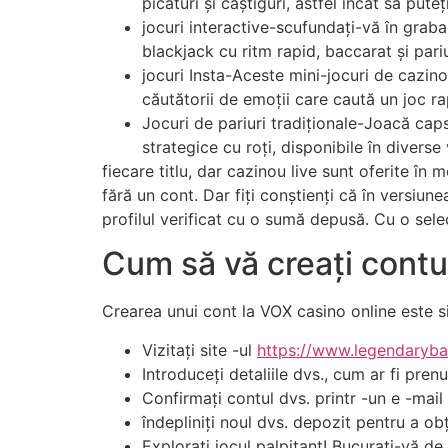
picături și câștiguri, astfel încât să pute
jocuri interactive-scufundați-vă în grab
blackjack cu ritm rapid, baccarat și pariu
jocuri Insta-Aceste mini-jocuri de cazino
căutătorii de emoții care caută un joc ra
Jocuri de pariuri tradiționale-Joacă caps
strategice cu roți, disponibile în diverse
fiecare titlu, dar cazinou live sunt oferite în m
fără un cont. Dar fiți conștienți că în versiun
profilul verificat cu o sumă depusă. Cu o selecț
Cum să vă creați contul
Crearea unui cont la VOX casino online este si
Vizitați site -ul
https://www.legendaryba
Introduceți detaliile dvs., cum ar fi pre
Confirmați contul dvs. printr -un e -mail 
îndepliniți noul dvs. depozit pentru a ob
Explorați jocul palpitant! Bucurați-vă de