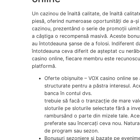
Un cazinou de înaltă calitate, de înaltă calita
piesă, oferind numeroase oportunități de a-și 
cazinou, prezentând o serie de promoții uimito
a câștiga o recompensă masivă. Aceste bonusuri 
au întotdeauna șanse de a folosi. Indiferent d
întotdeauna ceva diferit de așteptat cu nerăb
casino online, fiecare membru este recunoscu
platformă.
Oferte obișnuite – VOX casino online se 
structurate pentru a păstra interesul. A
banca în contul dvs.
trebuie să facă o tranzacție de mare val
sloturile pe sloturile selectate fără a in
rambursând o parte din mizele tale. Aces
preferate sau încercați ceva nou. Natura 
de program sau sezon.
Bonusuri sezoniere și bazate pe evenimen