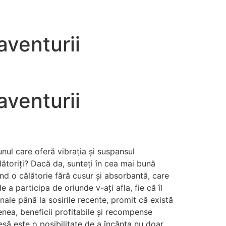
aventurii
aventurii
ul care oferă vibrația și suspansul
ălătoriți? Dacă da, sunteți în cea mai bună
nd o călătorie fără cusur și absorbantă, care
a participa de oriunde v-ați afla, fie că îl
ionale până la sosirile recente, promit că există
nea, beneficii profitabile și recompense
esă este o posibilitate de a încânta nu doar