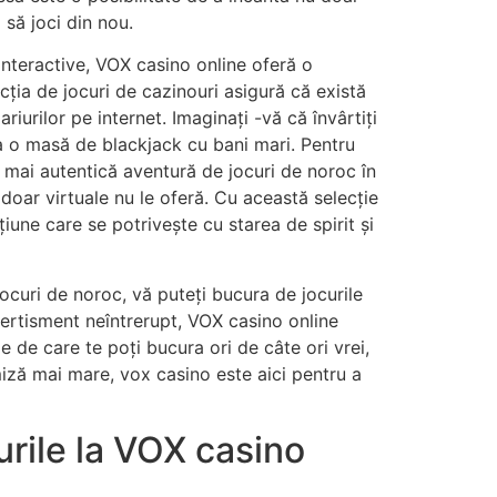
 să joci din nou.
 interactive, VOX casino online oferă o
ecția de jocuri de cazinouri asigură că există
riurilor pe internet. Imaginați -vă că învârtiți
la o masă de blackjack cu bani mari. Pentru
a mai autentică aventură de jocuri de noroc în
doar virtuale nu le oferă. Cu această selecție
iune care se potrivește cu starea de spirit și
ocuri de noroc, vă puteți bucura de jocurile
ertisment neîntrerupt, VOX casino online
 de care te poți bucura ori de câte ori vrei,
miză mai mare, vox casino este aici pentru a
urile la VOX casino