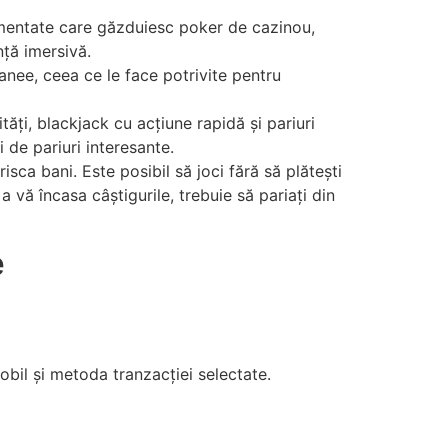
rimentate care găzduiesc poker de cazinou,
nță imersivă.
tanee, ceea ce le face potrivite pentru
ăți, blackjack cu acțiune rapidă și pariuri
i de pariuri interesante.
 risca bani. Este posibil să joci fără să plătești
a vă încasa câștigurile, trebuie să pariați din
e
obil și metoda tranzacției selectate.