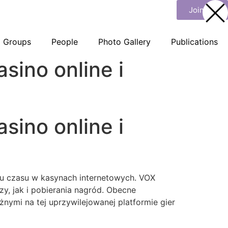
Join Us
Groups
People
Photo Gallery
Publications
sino online i
sino online i
u czasu w kasynach internetowych. VOX
y, jak i pobierania nagród. Obecne
nymi na tej uprzywilejowanej platformie gier