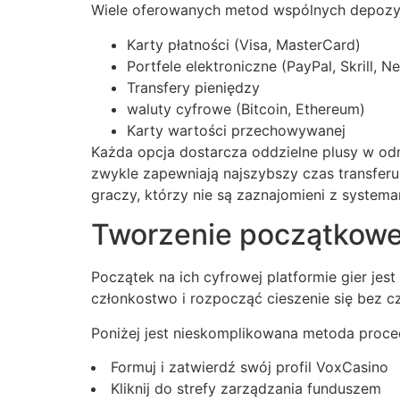
Wiele oferowanych metod wspólnych depozy
Karty płatności (Visa, MasterCard)
Portfele elektroniczne (PayPal, Skrill, Ne
Transfery pieniędzy
waluty cyfrowe (Bitcoin, Ethereum)
Karty wartości przechowywanej
Każda opcja dostarcza oddzielne plusy w odni
zwykle zapewniają najszybszy czas transfer
graczy, którzy nie są zaznajomieni z systemam
Tworzenie początkowej
Początek na ich cyfrowej platformie gier j
członkostwo i rozpocząć cieszenie się bez c
Poniżej jest nieskomplikowana metoda proce
Formuj i zatwierdź swój profil VoxCasino
Kliknij do strefy zarządzania funduszem