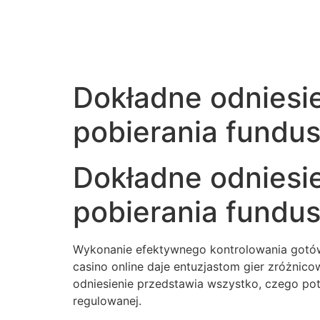
Dokładne odniesie
pobierania fundu
Dokładne odniesie
pobierania fundu
Wykonanie efektywnego kontrolowania gotów
casino online daje entuzjastom gier zróżnic
odniesienie przedstawia wszystko, czego pot
regulowanej.