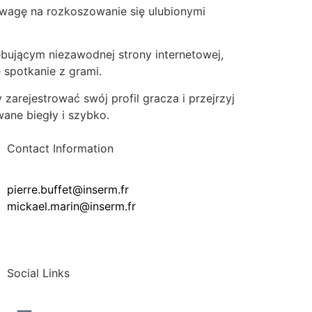
uwagę na rozkoszowanie się ulubionymi
bującym niezawodnej strony internetowej,
spotkanie z grami.
arejestrować swój profil gracza i przejrzyj
ane biegły i szybko.
Contact Information
pierre.buffet@inserm.fr
mickael.marin@inserm.fr
Social Links