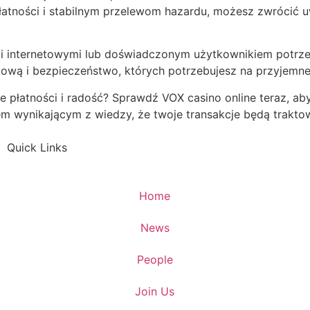
łatności i stabilnym przelewom hazardu, możesz zwrócić 
mi internetowymi lub doświadczonym użytkownikiem potrze
wą i bezpieczeństwo, których potrzebujesz na przyjemne 
łatności i radość? Sprawdź VOX casino online teraz, aby z
m wynikającym z wiedzy, że twoje transakcje będą traktow
Quick Links
Home
News
People
Join Us