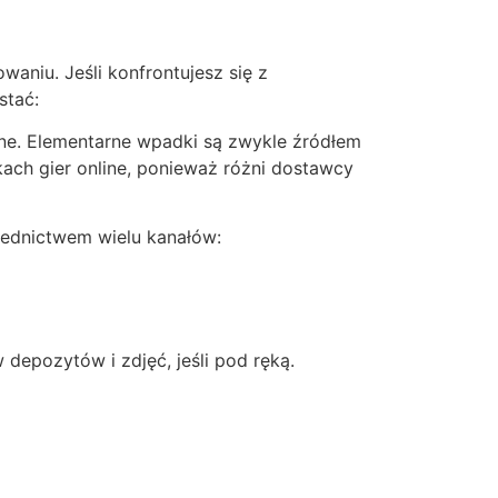
aniu. Jeśli konfrontujesz się z
stać:
ane. Elementarne wpadki są zwykle źródłem
kach gier online, ponieważ różni dostawcy
rednictwem wielu kanałów:
depozytów i zdjęć, jeśli pod ręką.