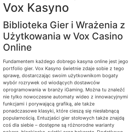
Vox Kasyno
Biblioteka Gier i Wrażenia z
Użytkowania w Vox Casino
Online
Fundamentem każdego dobrego kasyna online jest jego
portfolio gier. Vox Kasyno świetnie zdaje sobie z tego
sprawę, dostarczając swoim użytkownikom bogaty
wybór rozrywek od wiodących dostawców
oprogramowania w branży iGaming. Można tu znaleźć
nie tylko nowoczesne automaty wideo z innowacyjnymi
funkcjami i porywającą grafiką, ale także
ponadczasowe klasyki, które cieszą się niesłabnącą
popularnością. Entuzjaści gier stołowych także znajdą
coś dla siebie – dostępne są różnorodne warianty