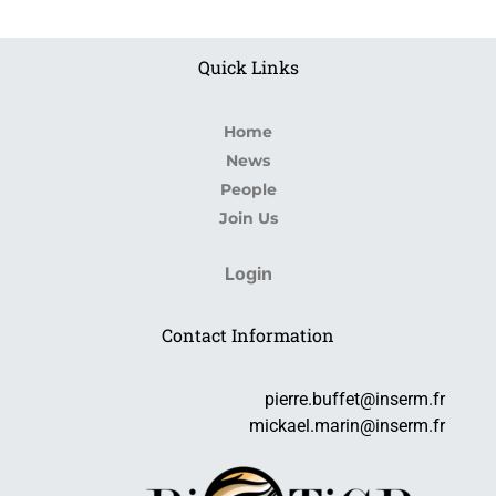
Quick Links
Home
News
People
Join Us
Login
Contact Information
pierre.buffet@inserm.fr
mickael.marin@inserm.fr