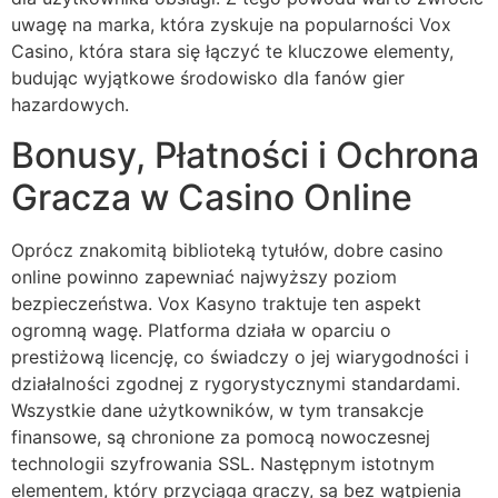
uwagę na marka, która zyskuje na popularności Vox
Casino, która stara się łączyć te kluczowe elementy,
budując wyjątkowe środowisko dla fanów gier
hazardowych.
Bonusy, Płatności i Ochrona
Gracza w Casino Online
Oprócz znakomitą biblioteką tytułów, dobre casino
online powinno zapewniać najwyższy poziom
bezpieczeństwa. Vox Kasyno traktuje ten aspekt
ogromną wagę. Platforma działa w oparciu o
prestiżową licencję, co świadczy o jej wiarygodności i
działalności zgodnej z rygorystycznymi standardami.
Wszystkie dane użytkowników, w tym transakcje
finansowe, są chronione za pomocą nowoczesnej
technologii szyfrowania SSL. Następnym istotnym
elementem, który przyciąga graczy, są bez wątpienia