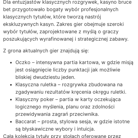
Dla entuzjastów klasycznych rozgrywek, kasyno bruce
bet przygotowało bogaty wybór profesjonalnych
klasycznych tytułów, które tworzą nastrój
ekskluzywnych kasyn. Zakres gier obejmuje szeroki
wybór tytułów, zaprojektowane z myślą o graczy
poszukujących wyrafinowanej i strategicznej zabawy.
Z grona aktualnych gier znajdują się:
Oczko – intensywna partia kartowa, w gdzie misją
jest osiągnięcie liczby punktacji jak możliwie
bliskiej dwudziestu jeden.
Klasyczna ruletka – rozgrywka zbudowana na
zgadywaniu rezultatów kręcenia okręgu ruletki.
Klasyczny poker – partia w karty oczekująca
logicznego myślenia, planu oraz zdolności
przewidywania zagrań przeciwnika.
Baccarat – prosta, stylowa sesja, w gdzie istotne
są błyskawiczne wybory i intuicja.
Cała kolekcja tytuły przy stołach oferowane przez