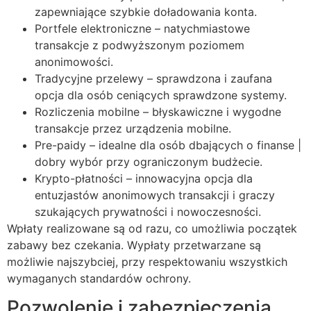
zapewniające szybkie doładowania konta.
Portfele elektroniczne – natychmiastowe
transakcje z podwyższonym poziomem
anonimowości.
Tradycyjne przelewy – sprawdzona i zaufana
opcja dla osób ceniących sprawdzone systemy.
Rozliczenia mobilne – błyskawiczne i wygodne
transakcje przez urządzenia mobilne.
Pre-paidy – idealne dla osób dbających o finanse |
dobry wybór przy ograniczonym budżecie.
Krypto-płatności – innowacyjna opcja dla
entuzjastów anonimowych transakcji i graczy
szukających prywatności i nowoczesności.
Wpłaty realizowane są od razu, co umożliwia początek
zabawy bez czekania. Wypłaty przetwarzane są
możliwie najszybciej, przy respektowaniu wszystkich
wymaganych standardów ochrony.
Pozwolenie i zabezpieczenia