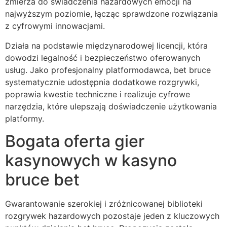
zmierza do świadczenia hazardowych emocji na
najwyższym poziomie, łącząc sprawdzone rozwiązania
z cyfrowymi innowacjami.
Działa na podstawie międzynarodowej licencji, która
dowodzi legalność i bezpieczeństwo oferowanych
usług. Jako profesjonalny platformodawca, bet bruce
systematycznie udostępnia dodatkowe rozgrywki,
poprawia kwestie techniczne i realizuje cyfrowe
narzędzia, które ulepszają doświadczenie użytkowania
platformy.
Bogata oferta gier
kasynowych w kasyno
bruce bet
Gwarantowanie szerokiej i zróżnicowanej biblioteki
rozgrywek hazardowych pozostaje jeden z kluczowych