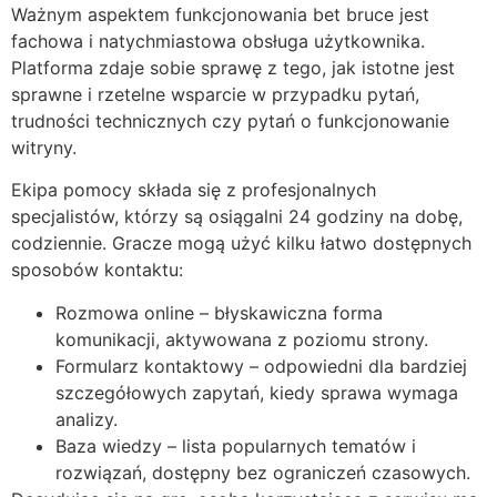
Ważnym aspektem funkcjonowania bet bruce jest
fachowa i natychmiastowa obsługa użytkownika.
Platforma zdaje sobie sprawę z tego, jak istotne jest
sprawne i rzetelne wsparcie w przypadku pytań,
trudności technicznych czy pytań o funkcjonowanie
witryny.
Ekipa pomocy składa się z profesjonalnych
specjalistów, którzy są osiągalni 24 godziny na dobę,
codziennie. Gracze mogą użyć kilku łatwo dostępnych
sposobów kontaktu:
Rozmowa online – błyskawiczna forma
komunikacji, aktywowana z poziomu strony.
Formularz kontaktowy – odpowiedni dla bardziej
szczegółowych zapytań, kiedy sprawa wymaga
analizy.
Baza wiedzy – lista popularnych tematów i
rozwiązań, dostępny bez ograniczeń czasowych.