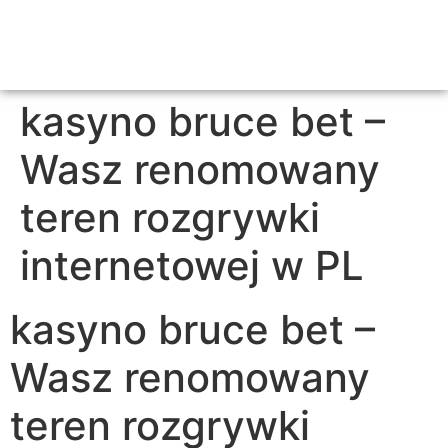
kasyno bruce bet –
Wasz renomowany
teren rozgrywki
internetowej w PL
kasyno bruce bet –
Wasz renomowany
teren rozgrywki