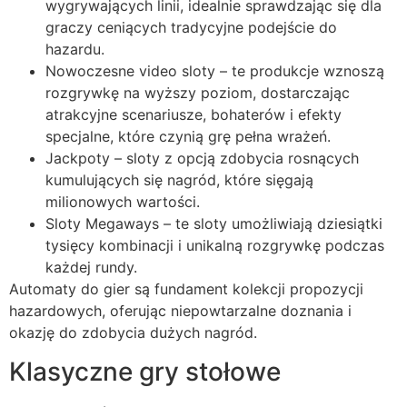
wygrywających linii, idealnie sprawdzając się dla
graczy ceniących tradycyjne podejście do
hazardu.
Nowoczesne video sloty – te produkcje wznoszą
rozgrywkę na wyższy poziom, dostarczając
atrakcyjne scenariusze, bohaterów i efekty
specjalne, które czynią grę pełna wrażeń.
Jackpoty – sloty z opcją zdobycia rosnących
kumulujących się nagród, które sięgają
milionowych wartości.
Sloty Megaways – te sloty umożliwiają dziesiątki
tysięcy kombinacji i unikalną rozgrywkę podczas
każdej rundy.
Automaty do gier są fundament kolekcji propozycji
hazardowych, oferując niepowtarzalne doznania i
okazję do zdobycia dużych nagród.
Klasyczne gry stołowe