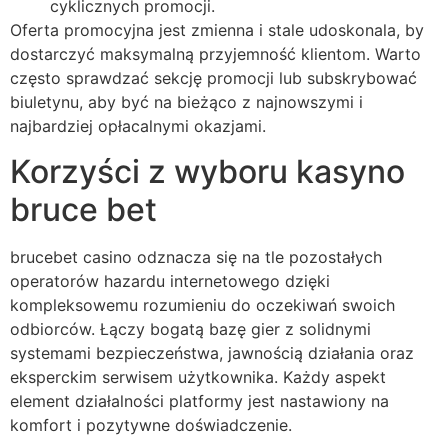
cyklicznych promocji.
Oferta promocyjna jest zmienna i stale udoskonala, by
dostarczyć maksymalną przyjemność klientom. Warto
często sprawdzać sekcję promocji lub subskrybować
biuletynu, aby być na bieżąco z najnowszymi i
najbardziej opłacalnymi okazjami.
Korzyści z wyboru kasyno
bruce bet
brucebet casino odznacza się na tle pozostałych
operatorów hazardu internetowego dzięki
kompleksowemu rozumieniu do oczekiwań swoich
odbiorców. Łączy bogatą bazę gier z solidnymi
systemami bezpieczeństwa, jawnością działania oraz
eksperckim serwisem użytkownika. Każdy aspekt
element działalności platformy jest nastawiony na
komfort i pozytywne doświadczenie.