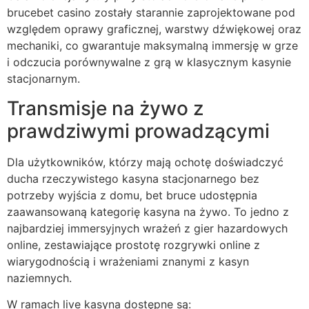
brucebet casino zostały starannie zaprojektowane pod
względem oprawy graficznej, warstwy dźwiękowej oraz
mechaniki, co gwarantuje maksymalną immersję w grze
i odczucia porównywalne z grą w klasycznym kasynie
stacjonarnym.
Transmisje na żywo z
prawdziwymi prowadzącymi
Dla użytkowników, którzy mają ochotę doświadczyć
ducha rzeczywistego kasyna stacjonarnego bez
potrzeby wyjścia z domu, bet bruce udostępnia
zaawansowaną kategorię kasyna na żywo. To jedno z
najbardziej immersyjnych wrażeń z gier hazardowych
online, zestawiające prostotę rozgrywki online z
wiarygodnością i wrażeniami znanymi z kasyn
naziemnych.
W ramach live kasyna dostępne są: