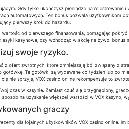
cym. Gdy tylko ukończysz pieniądze na rejestrowanie i 
rach automatowych. Ten bonus pozwala użytkownikom odtw
ujący pierwszy krok do hazardu.
 wartość od pierwszego finansowania, pomagając pokryć wi
klasyki kasynowe, czy wchodząc w akcję na żywo, bonus m
izuj swoje ryzyko.
 z ofert zwrotnych, które zmniejszają ból związany z st
lub gotówkę. Te gotówki są wydawane co tydzień lub co mi
a cię nie sprzyja, VOX casino online rekompensuje to zwrot
s w kasynie. Zamiast czuć się przygnębiony, gracze od
ny sposób na uzyskanie większej wartości w VOX kasyno, wy
edykowanych graczy
zenty dla lojalnych użytkowników VOX casino online. Im bar