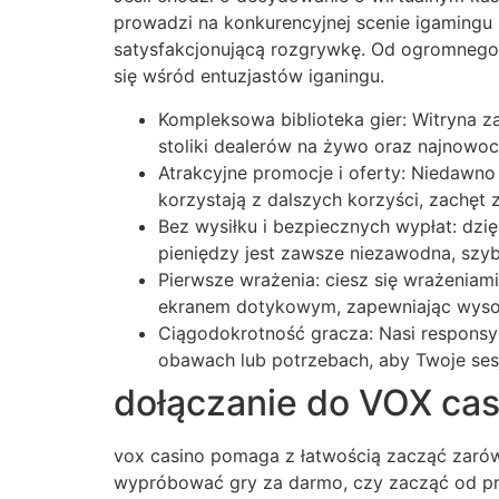
prowadzi na konkurencyjnej scenie igamingu 
satysfakcjonującą rozgrywkę. Od ogromnego w
się wśród entuzjastów iganingu.
Kompleksowa biblioteka gier: Witryna z
stoliki dealerów na żywo oraz najnowo
Atrakcyjne promocje i oferty: Niedawno
korzystają z dalszych korzyści, zachęt z
Bez wysiłku i bezpiecznych wypłat: dz
pieniędzy jest zawsze niezawodna, szy
Pierwsze wrażenia: ciesz się wrażeniam
ekranem dotykowym, zapewniając wysoki
Ciągodokrotność gracza: Nasi responsyw
obawach lub potrzebach, aby Twoje ses
dołączanie do VOX cas
vox casino pomaga z łatwością zacząć zarów
wypróbować gry za darmo, czy zacząć od praw