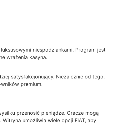
 luksusowymi niespodziankami. Program jest
ne wrażenia kasyna.
ziej satysfakcjonujący. Niezależnie od tego,
kowników premium.
wysiłku przenosić pieniądze. Gracze mogą
Witryna umożliwia wiele opcji FIAT, aby