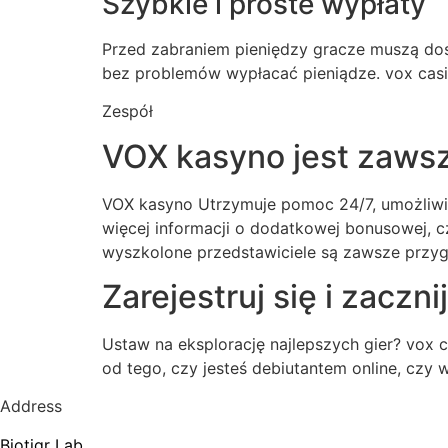
Szybkie i proste wypłaty
Przed zabraniem pieniędzy gracze muszą do
bez problemów wypłacać pieniądze. vox casi
Zespół
VOX kasyno jest zawsz
VOX kasyno Utrzymuje pomoc 24/7, umożliwia
więcej informacji o dodatkowej bonusowej, c
wyszkolone przedstawiciele są zawsze przy
Zarejestruj się i zaczn
Ustaw na eksplorację najlepszych gier? vox c
od tego, czy jesteś debiutantem online, czy
Address
Biotigr Lab