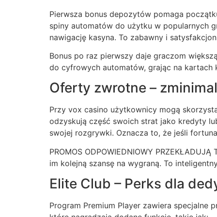
Pierwsza bonus depozytów pomaga początkują
spiny automatów do użytku w popularnych g
nawigację kasyna. To zabawny i satysfakcjon
Bonus po raz pierwszy daje graczom większą
do cyfrowych automatów, grając na kartach 
Oferty zwrotne – zminimal
Przy vox casino użytkownicy mogą skorzystać
odzyskują część swoich strat jako kredyty 
swojej rozgrywki. Oznacza to, że jeśli fortun
PROMOS ODPOWIEDNIOWY PRZEKŁADUJĄ Twój cza
im kolejną szansę na wygraną. To inteligent
Elite Club – Perks dla d
Program Premium Player zawiera specjalne pre