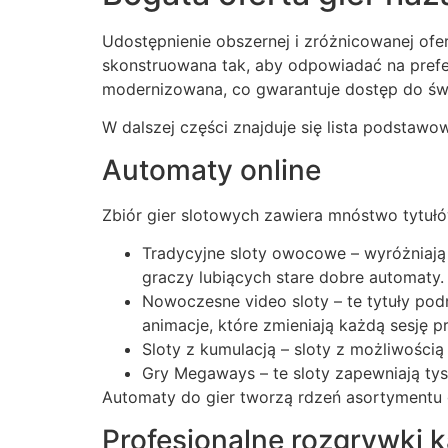
Udostępnienie obszernej i zróżnicowanej ofe
skonstruowana tak, aby odpowiadać na prefe
modernizowana, co gwarantuje dostęp do ś
W dalszej części znajduje się lista podstaw
Automaty online
Zbiór gier slotowych zawiera mnóstwo tytułów
Tradycyjne sloty owocowe – wyróżniają s
graczy lubiących stare dobre automaty.
Nowoczesne video sloty – te tytuły pod
animacje, które zmieniają każdą sesję 
Sloty z kumulacją – sloty z możliwości
Gry Megaways – te sloty zapewniają tys
Automaty do gier tworzą rdzeń asortymentu 
Profesjonalne rozgrywki k