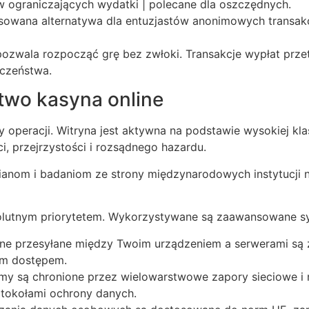
w ograniczających wydatki | polecane dla oszczędnych.
sowana alternatywa dla entuzjastów anonimowych transakc
zwala rozpocząć grę bez zwłoki. Transakcje wypłat przet
eczeństwa.
two kasyna online
peracji. Witryna jest aktywna na podstawie wysokiej klasy
i, przejrzystości i rozsądnego hazardu.
ianom i badaniom ze strony międzynarodowych instytucji
olutnym priorytetem. Wykorzystywane są zaawansowane s
ane przesyłane między Twoim urządzeniem a serwerami s
ym dostępem.
temy są chronione przez wielowarstwowe zapory sieciowe i 
otokołami ochrony danych.