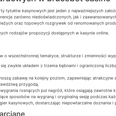
rty tytułów kasynowych jest jeden z najważniejszych założ
rencje zarówno niedoświadczonych, jak i zaawansowanych g
wieżych oraz topowych rozgrywek od renomowanych prod
owych rodzajów propozycji dostępnych w kasynie online.
 o wszechstronnej tematyce, strukturze i zmienności wypła
ię zwykle układem z trzema bębnami i ograniczoną liczbą l
noszą zabawę na kolejny poziom, zapewniając atrakcyjne 
prawdziwą przygodą.
ą wygrania rosnących pul nagród, które osiągają zawrotne 
iące sposobów na wygraną i oryginalną sesję podczas każd
gier kasynowych, dostarczając niepowtarzalne doznania i 
arciane