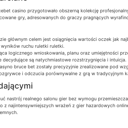
ebet casino przygotowało obszerną kolekcję profesjonalny
nicowane gry, adresowanych do graczy pragnących wyrafino
ie głównym celem jest osiągnięcia wartości oczek jak najb
wyników ruchu ruletki ruletki.
jąca logicznego wnioskowania, planu oraz umiejętności prz
e decydujące są natychmiastowe rozstrzygnięcia i intuicja.
kasyno bruce bet zostały precyzyjnie zrealizowane pod wz
rozgrywce i odczucia porównywalne z grą w tradycyjnym 
zdającymi
ć nastrój realnego salonu gier bez wymogu przemieszczani
 z najintensywniejszych wrażeń z gier hazardowych online
iemnych.