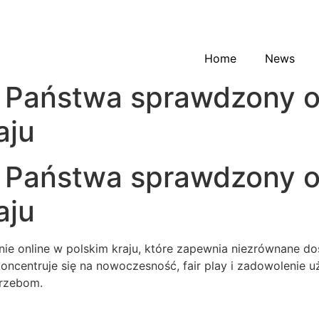
Home
News
– Państwa sprawdzony 
aju
– Państwa sprawdzony 
aju
ie online w polskim kraju, które zapewnia niezrównane d
oncentruje się na nowoczesność, fair play i zadowolenie u
trzebom.