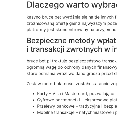
Dlaczego warto wybra
kasyno bruce bet wyróżnia się na tle innych
zróżnicowaną ofertę gier z najwyższym pozi
platformy jest skoncentrowany na przyjemno
Bezpieczne metody wpłat 
i transakcji zwrotnych w 
bruce bet pl traktuje bezpieczeństwo transak
ogromną wagę do ochrony danych finansowyc
które ochrania wrażliwe dane gracza przed 
Zestaw metod płatności została starannie zo
Karty – Visa i Mastercard, pozwalające
Cyfrowe portmonetki – ekspresowe pła
Przelewy bankowe – tradycyjna i bezpie
Mobilne transakcje – natychmiastowe i 