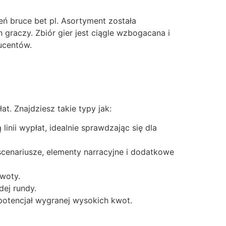
eń bruce bet pl. Asortyment została
raczy. Zbiór gier jest ciągle wzbogacana i
ucentów.
t. Znajdziesz takie typy jak:
inii wypłat, idealnie sprawdzając się dla
scenariusze, elementy narracyjne i dodatkowe
kwoty.
ej rundy.
potencjał wygranej wysokich kwot.