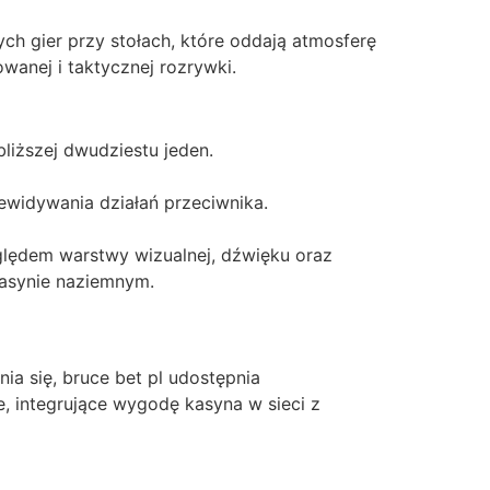
ch gier przy stołach, które oddają atmosferę
wanej i taktycznej rozrywki.
liższej dwudziestu jeden.
ewidywania działań przeciwnika.
ględem warstwy wizualnej, dźwięku oraz
kasynie naziemnym.
a się, bruce bet pl udostępnia
, integrujące wygodę kasyna w sieci z