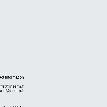
ct Information
uffet@inserm.fr
arin@inserm.fr