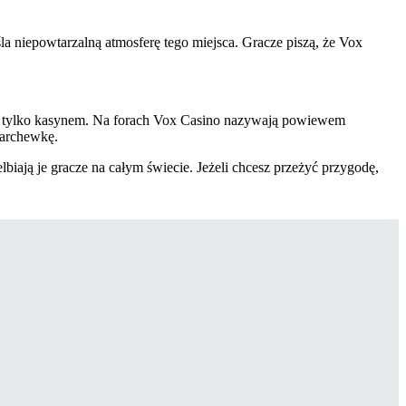
a niepowtarzalną atmosferę tego miejsca. Gracze piszą, że Vox
iż tylko kasynem. Na forach Vox Casino nazywają powiewem
 marchewkę.
biają je gracze na całym świecie. Jeżeli chcesz przeżyć przygodę,