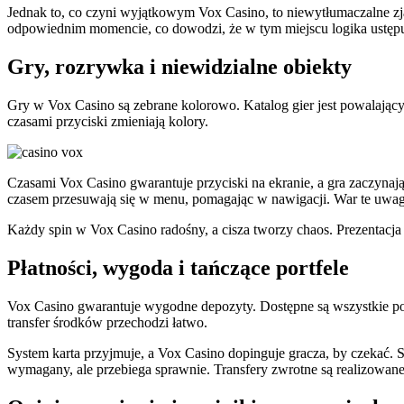
Jednak to, co czyni wyjątkowym Vox Casino, to niewytłumaczalne zj
odpowiednim momencie, co dowodzi, że w tym miejscu logika ustępu
Gry, rozrywka i niewidzialne obiekty
Gry w Vox Casino są zebrane kolorowo. Katalog gier jest powalający i
czasami przyciski zmieniają kolory.
Czasami Vox Casino gwarantuje przyciski na ekranie, a gra zaczynają
czasem przesuwają się w menu, pomagając w nawigacji. War te uwagi
Każdy spin w Vox Casino radośny, a cisza tworzy chaos. Prezentacja
Płatności, wygoda i tańczące portfele
Vox Casino gwarantuje wygodne depozyty. Dostępne są wszystkie pop
transfer środków przechodzi łatwo.
System karta przyjmuje, a Vox Casino dopinguje gracza, by czekać. S
wymagany, ale przebiega sprawnie. Transfery zwrotne są realizowane