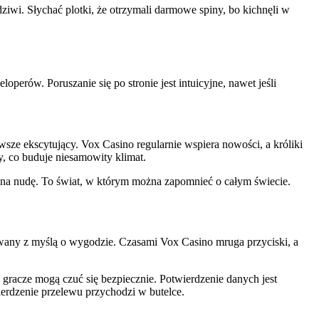
wi. Słychać plotki, że otrzymali darmowe spiny, bo kichnęli w
perów. Poruszanie się po stronie jest intuicyjne, nawet jeśli
wsze ekscytujący. Vox Casino regularnie wspiera nowości, a króliki
, co buduje niesamowity klimat.
ją na nudę. To świat, w którym można zapomnieć o całym świecie.
owany z myślą o wygodzie. Czasami Vox Casino mruga przyciski, a
c gracze mogą czuć się bezpiecznie. Potwierdzenie danych jest
ierdzenie przelewu przychodzi w butelce.