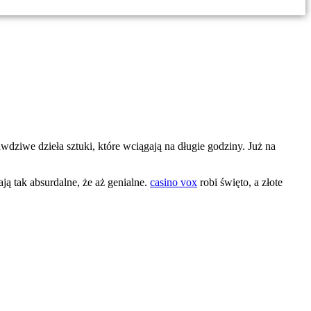
dziwe dzieła sztuki, które wciągają na długie godziny. Już na
ą tak absurdalne, że aż genialne.
casino vox
robi święto, a złote