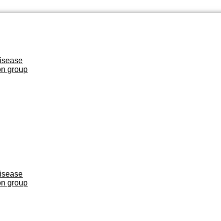
disease
on group
disease
on group