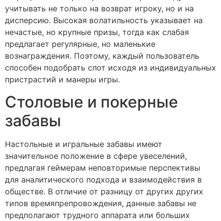
учитывать не только на возврат игроку, но и на
дисперсию. Высокая волатильность указывает на
нечастые, но крупные призы, тогда как слабая
предлагает регулярные, но маленькие
вознаграждения. Поэтому, каждый пользователь
способен подобрать слот исходя из индивидуальных
пристрастий и манеры игры.
Столовые и покерные
забавы
Настольные и игральные забавы имеют
значительное положение в сфере увеселений,
предлагая геймерам неповторимые перспективы
для аналитического подхода и взаимодействия в
обществе. В отличие от разницу от других других
типов времяпрепровождения, данные забавы не
предполагают трудного аппарата или больших