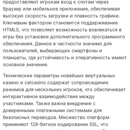
предоставляют игрокам вход к слотам через
браузер или мобильное приложение, обеспечивая
высокую скорость загрузки и плавность графики.
Ключевым фактором становится поддерживание
HTML5, что позволяет возможность вовлекаться в
игры без установки дополнительного программного
обеспечения. Данное в частности значимо для
пользователей, выбирающих смартфоны и
планшеты, где устойчивость и оперативность имеют
основное значение.
Технические параметры новейших виртуальных
казино и catcasino содержат сопровождение
режимов для нескольких игроков, что обеспечивает
интерактивное взаимодействие между
участниками. Также важна внедрение с
доверенными платежными системами для
безопасных переводов. Множество платформ
применяют 128-битное кодирование SSL, что