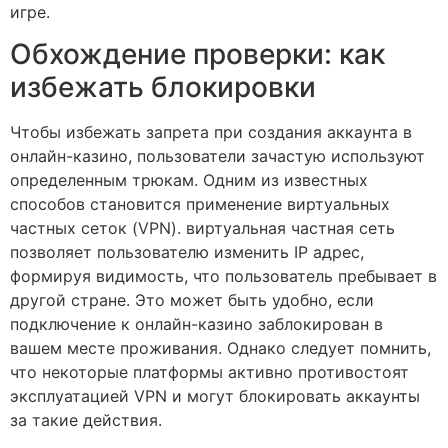
игре.
Обхождение проверки: как
избежать блокировки
Чтобы избежать запрета при создания аккаунта в
онлайн-казино, пользователи зачастую используют
определенным трюкам. Одним из известных
способов становится применение виртуальных
частных сеток (VPN). виртуальная частная сеть
позволяет пользователю изменить IP адрес,
формируя видимость, что пользователь пребывает в
другой стране. Это может быть удобно, если
подключение к онлайн-казино заблокирован в
вашем месте проживания. Однако следует помнить,
что некоторые платформы активно противостоят
эксплуатацией VPN и могут блокировать аккаунты
за такие действия.