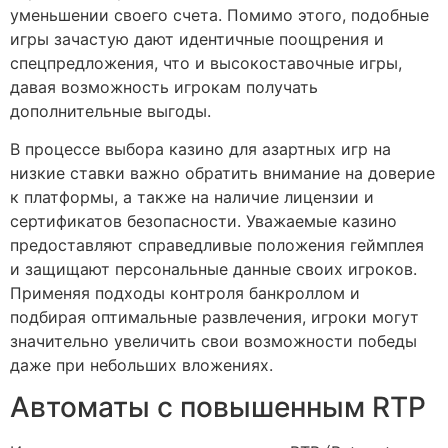
уменьшении своего счета. Помимо этого, подобные
игры зачастую дают идентичные поощрения и
спецпредложения, что и высокоставочные игры,
давая возможность игрокам получать
дополнительные выгоды.
В процессе выбора казино для азартных игр на
низкие ставки важно обратить внимание на доверие
к платформы, а также на наличие лицензии и
сертификатов безопасности. Уважаемые казино
предоставляют справедливые положения геймплея
и защищают персональные данные своих игроков.
Применяя подходы контроля банкроллом и
подбирая оптимальные развлечения, игроки могут
значительно увеличить свои возможности победы
даже при небольших вложениях.
Автоматы с повышенным RTP