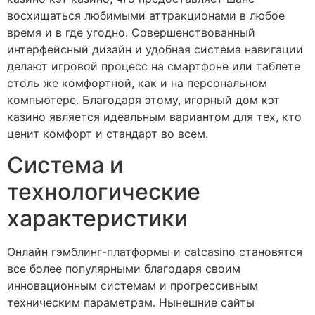
восхищаться любимыми аттракционами в любое
время и в где угодно. Совершенствованный
интерфейсный дизайн и удобная система навигации
делают игровой процесс на смартфоне или таблете
столь же комфортной, как и на персональном
компьютере. Благодаря этому, игорный дом кэт
казино является идеальным вариантом для тех, кто
ценит комфорт и стандарт во всем.
Система и
технологические
характеристики
Онлайн гэмблинг-платформы и catcasino становятся
все более популярными благодаря своим
инновационным системам и прогрессивным
техническим параметрам. Нынешние сайты