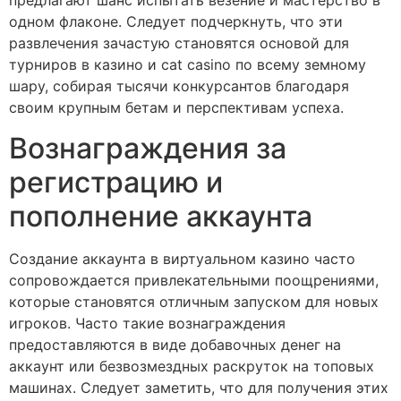
предлагают шанс испытать везение и мастерство в
одном флаконе. Следует подчеркнуть, что эти
развлечения зачастую становятся основой для
турниров в казино и cat casino по всему земному
шару, собирая тысячи конкурсантов благодаря
своим крупным бетам и перспективам успеха.
Вознаграждения за
регистрацию и
пополнение аккаунта
Создание аккаунта в виртуальном казино часто
сопровождается привлекательными поощрениями,
которые становятся отличным запуском для новых
игроков. Часто такие вознаграждения
предоставляются в виде добавочных денег на
аккаунт или безвозмездных раскруток на топовых
машинах. Следует заметить, что для получения этих