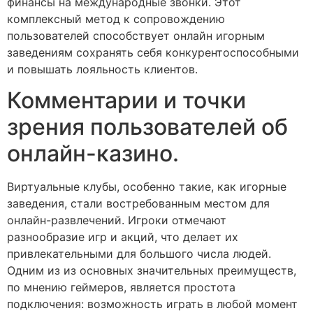
финансы на международные звонки. Этот
комплексный метод к сопровождению
пользователей способствует онлайн игорным
заведениям сохранять себя конкурентоспособными
и повышать лояльность клиентов.
Комментарии и точки
зрения пользователей об
онлайн-казино.
Виртуальные клубы, особенно такие, как игорные
заведения, стали востребованным местом для
онлайн-развлечений. Игроки отмечают
разнообразие игр и акций, что делает их
привлекательными для большого числа людей.
Одним из из основных значительных преимуществ,
по мнению геймеров, является простота
подключения: возможность играть в любой момент