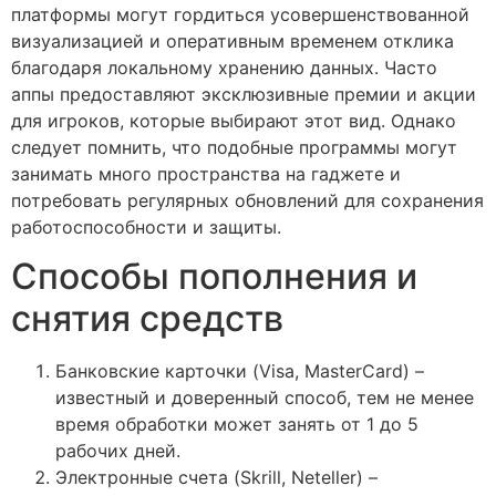
платформы могут гордиться усовершенствованной
визуализацией и оперативным временем отклика
благодаря локальному хранению данных. Часто
аппы предоставляют эксклюзивные премии и акции
для игроков, которые выбирают этот вид. Однако
следует помнить, что подобные программы могут
занимать много пространства на гаджете и
потребовать регулярных обновлений для сохранения
работоспособности и защиты.
Способы пополнения и
снятия средств
Банковские карточки (Visa, MasterCard) –
известный и доверенный способ, тем не менее
время обработки может занять от 1 до 5
рабочих дней.
Электронные счета (Skrill, Neteller) –