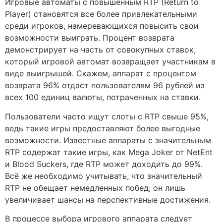
Игровые автоматы с повышенным RTP (Return to
Player) становятся все более привлекательными
среди игроков, намеревающихся повысить свои
возможности выиграть. Процент возврата
демонстрирует на часть от совокупных ставок,
который игровой автомат возвращает участникам в
виде выигрышей. Скажем, аппарат с процентом
возврата 96% отдаст пользователям 96 рублей из
всех 100 единиц валюты, потраченных на ставки.
Пользователи часто ищут слоты с RTP свыше 95%,
ведь такие игры предоставляют более выгодные
возможности. Известные аппараты с значительным
RTP содержат такие игры, как Mega Joker от NetEnt
и Blood Suckers, где RTP может доходить до 99%.
Всё же необходимо учитывать, что значительный
RTP не обещает немедленных побед; он лишь
увеличивает шансы на перспективные достижения.
В процессе выбора игрового аппарата следует