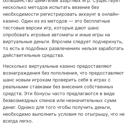
большинство ценителей азартных игр. Существует
несколько методов испытать везение без
необходимости регистрировать аккаунт в онлайн-
казино. Один из из методов — это бесплатные
тестовые версии игр, которые дают шанс
опробовать игровые автоматы и иные игры на
виртуальные деньги. Впрочем следует подчеркнуть,
то есть в подобных развлечениях нельзя заработать
действительные средства.
Несколько виртуальные казино предоставляют
вознаграждения без пополнения, что предоставляют
шанс новым игрокам проверить себя в играх с
реальными ставками без внесения собственных
средств. Эти бонусы часто предлагаются в виде
безвозмездных спинов или незначительных сумм
денег. Однако для того чтобы получить деньги,
необходимо выполнить условия по отыгрышу, что не
всегда легко.