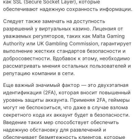
как SSL (Secure Socket Layer), которые
обеспечивают надежную сохранность информации.
Следует также замечать на доступность
разрешений у виртуальных казино. Лицензия от
уважаемых регуляторов, таких как Malta Gaming
Authority или UK Gambling Commission, гарантирует
выполнение жестких стандартов безопасности и
добросовестности. Вдобавок к этому, необходимо
рассматривать мнения остальных пользователей и
репутацию компании в сети.
Еще важный значимый фактор — это двухэтапная
идентификация (2FA), которая вносит повышенный
уровень защиты аккаунта. Применяя 2FA, геймеры
могут не беспокоиться, что даже в случае взлома
секретного кода их аккаунт будет в безопасности.
Введение таких мер способствует обеспечить
надежную обстановку для развлечений и
обеспечивает безмятежность клиентов, которые