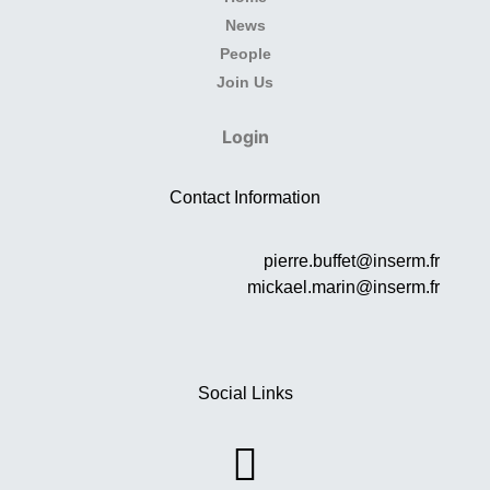
News
People
Join Us
Login
Contact Information
pierre.buffet@inserm.fr
mickael.marin@inserm.fr
Social Links