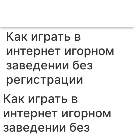
Как играть в
интернет игорном
заведении без
регистрации
Как играть в
интернет игорном
заведении без