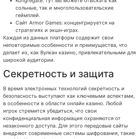
Kongregate: тут вы можете отыскать как
сольные, так и многопользовательские
геймплей.
Сайт Armor Games: концентрируется на
стратегиях и экшн-играх.
Каждая из данных платформ содержит свои
неповторимые особенности и преимущества, что
делает их, как Вулкан казино, привлекательными для
широкой аудитории.
Секретность и защита
В время электронных технологий секретность и
безопасность выступают как ключевыми аспектами,
в особенности в области онлайн казино. Любой
игрок стремится убедиться, что свои
конфиденциальная информация охраняются от
незаконного доступа. Для этого передовые сайты
внедряют современные системы шифрования, такие