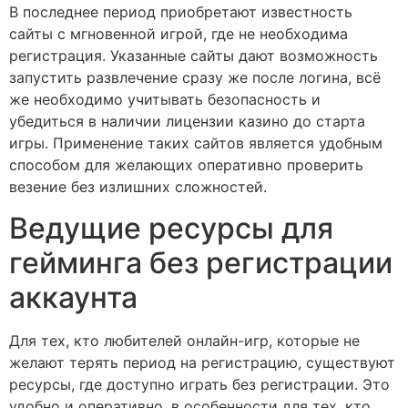
В последнее период приобретают известность
сайты с мгновенной игрой, где не необходима
регистрация. Указанные сайты дают возможность
запустить развлечение сразу же после логина, всё
же необходимо учитывать безопасность и
убедиться в наличии лицензии казино до старта
игры. Применение таких сайтов является удобным
способом для желающих оперативно проверить
везение без излишних сложностей.
Ведущие ресурсы для
гейминга без регистрации
аккаунта
Для тех, кто любителей онлайн-игр, которые не
желают терять период на регистрацию, существуют
ресурсы, где доступно играть без регистрации. Это
удобно и оперативно, в особенности для тех, кто