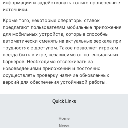
информации и задействовать только проверенные
источники.
Кроме того, некоторые операторы ставок
предлагают пользователям мобильные приложения
для мобильных устройств, которые способны
автоматически сменять на актуальные зеркала при
трудностях с доступом. Такое позволяет игрокам
всегда быть в игре, независимо от потенциальных
барьеров. Необходимо отслеживать за
нововведениями приложений и постоянно
осуществлять проверку наличие обновленных
версий для обеспечения устойчивой работы.
Quick Links
Home
News