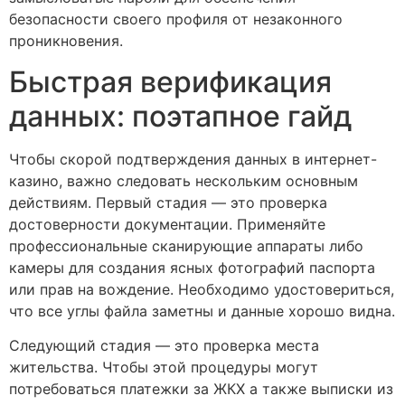
безопасности своего профиля от незаконного
проникновения.
Быстрая верификация
данных: поэтапное гайд
Чтобы скорой подтверждения данных в интернет-
казино, важно следовать нескольким основным
действиям. Первый стадия — это проверка
достоверности документации. Применяйте
профессиональные сканирующие аппараты либо
камеры для создания ясных фотографий паспорта
или прав на вождение. Необходимо удостовериться,
что все углы файла заметны и данные хорошо видна.
Следующий стадия — это проверка места
жительства. Чтобы этой процедуры могут
потребоваться платежки за ЖКХ а также выписки из