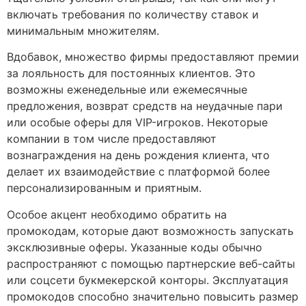
включать требования по количеству ставок и
минимальным множителям.
Вдобавок, множество фирмы предоставляют премии
за лояльность для постоянных клиентов. Это
возможны еженедельные или ежемесячные
предложения, возврат средств на неудачные пари
или особые оферы для VIP-игроков. Некоторые
компании в том числе предоставляют
вознаграждения на день рождения клиента, что
делает их взаимодействие с платформой более
персонализированным и приятным.
Особое акцент необходимо обратить на
промокодам, которые дают возможность запускать
эксклюзивные оферы. Указанные коды обычно
распространяют с помощью партнерские веб-сайты
или соцсети букмекерской конторы. Эксплуатация
промокодов способно значительно повысить размер