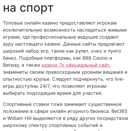
на спорт
Топовые онлайн казино предоставляют игрокам
исключительную возможность насладиться живыми
играми, где профессиональные ведущие создают
ауру настоящего казино. Данные сайты предлагают
широкий набор игр, такие как рулет, очко и пунто
банко. Подобные платформы, как 888 Casino и
Betway, а также
казино 7к официальный сайт
,
знамениты своим превосходным уровнем вещания и
опытностью крупье. Следует подчеркнуть, что live-
игры доступны 24/7, что позволяет игрокам
выбирать подходящее время для участия.
Спортивные ставки тоже занимают существенное
положение в сфере онлайн игорного бизнеса. Bet365
и William Hill выделяются в ряду других посредством
широкому спектру спортивных событий и