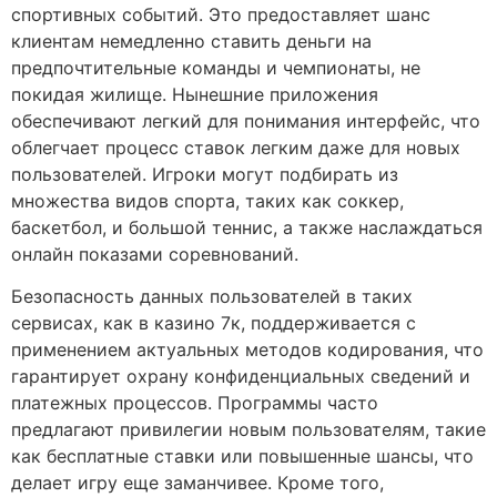
спортивных событий. Это предоставляет шанс
клиентам немедленно ставить деньги на
предпочтительные команды и чемпионаты, не
покидая жилище. Нынешние приложения
обеспечивают легкий для понимания интерфейс, что
облегчает процесс ставок легким даже для новых
пользователей. Игроки могут подбирать из
множества видов спорта, таких как соккер,
баскетбол, и большой теннис, а также наслаждаться
онлайн показами соревнований.
Безопасность данных пользователей в таких
сервисах, как в казино 7к, поддерживается с
применением актуальных методов кодирования, что
гарантирует охрану конфиденциальных сведений и
платежных процессов. Программы часто
предлагают привилегии новым пользователям, такие
как бесплатные ставки или повышенные шансы, что
делает игру еще заманчивее. Кроме того,