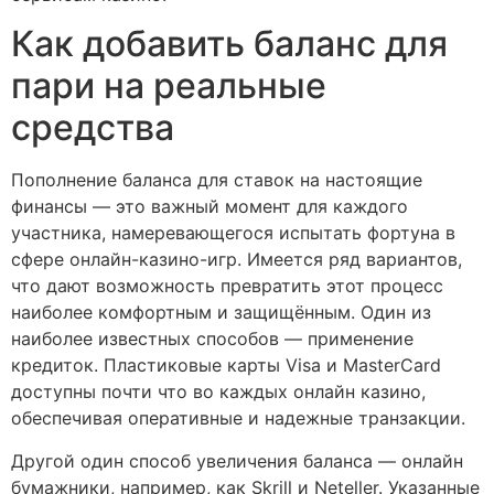
Как добавить баланс для
пари на реальные
средства
Пополнение баланса для ставок на настоящие
финансы — это важный момент для каждого
участника, намеревающегося испытать фортуна в
сфере онлайн-казино-игр. Имеется ряд вариантов,
что дают возможность превратить этот процесс
наиболее комфортным и защищённым. Один из
наиболее известных способов — применение
кредиток. Пластиковые карты Visa и MasterCard
доступны почти что во каждых онлайн казино,
обеспечивая оперативные и надежные транзакции.
Другой один способ увеличения баланса — онлайн
бумажники, например, как Skrill и Neteller. Указанные