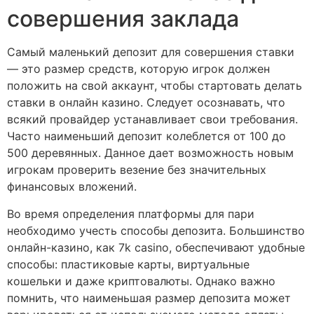
совершения заклада
Самый маленький депозит для совершения ставки
— это размер средств, которую игрок должен
положить на свой аккаунт, чтобы стартовать делать
ставки в онлайн казино. Следует осознавать, что
всякий провайдер устанавливает свои требования.
Часто наименьший депозит колеблется от 100 до
500 деревянных. Данное дает возможность новым
игрокам проверить везение без значительных
финансовых вложений.
Во время определения платформы для пари
необходимо учесть способы депозита. Большинство
онлайн-казино, как 7k casino, обеспечивают удобные
способы: пластиковые карты, виртуальные
кошельки и даже криптовалюты. Однако важно
помнить, что наименьшая размер депозита может