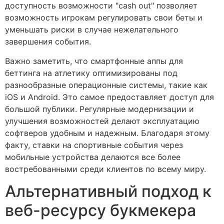
доступность возможности "cash out" позволяет
возможность игрокам регулировать свои беты и
уменьшать риски в случае нежелательного
завершения события.
Важно заметить, что смартфонные аппы для
беттинга на атлетику оптимизированы под
разнообразные операционные системы, такие как
iOS и Android. Это самое предоставляет доступ для
большой публики. Регулярные модернизации и
улучшения возможностей делают эксплуатацию
софтверов удобным и надежным. Благодаря этому
факту, ставки на спортивные события через
мобильные устройства делаются все более
востребованными среди клиентов по всему миру.
Альтернативный подход к
веб-ресурсу букмекера