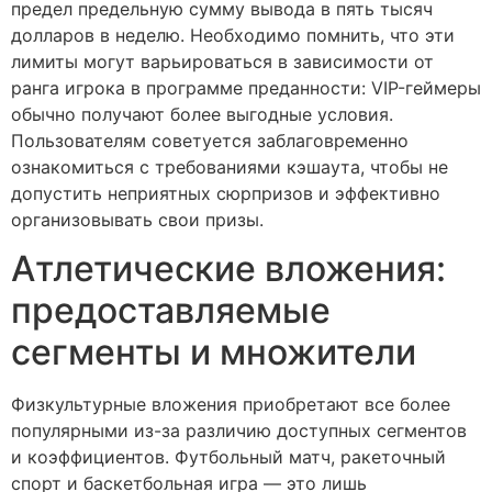
предел предельную сумму вывода в пять тысяч
долларов в неделю. Необходимо помнить, что эти
лимиты могут варьироваться в зависимости от
ранга игрока в программе преданности: VIP-геймеры
обычно получают более выгодные условия.
Пользователям советуется заблаговременно
ознакомиться с требованиями кэшаута, чтобы не
допустить неприятных сюрпризов и эффективно
организовывать свои призы.
Атлетические вложения:
предоставляемые
сегменты и множители
Физкультурные вложения приобретают все более
популярными из-за различию доступных сегментов
и коэффициентов. Футбольный матч, ракеточный
спорт и баскетбольная игра — это лишь