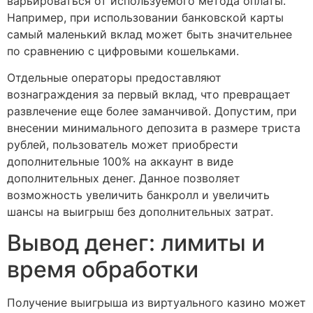
варьироваться от используемого метода оплаты.
Например, при использовании банковской карты
самый маленький вклад может быть значительнее
по сравнению с цифровыми кошельками.
Отдельные операторы предоставляют
вознаграждения за первый вклад, что превращает
развлечение еще более заманчивой. Допустим, при
внесении минимального депозита в размере триста
рублей, пользователь может приобрести
дополнительные 100% на аккаунт в виде
дополнительных денег. Данное позволяет
возможность увеличить банкролл и увеличить
шансы на выигрыш без дополнительных затрат.
Вывод денег: лимиты и
время обработки
Получение выигрыша из виртуального казино может