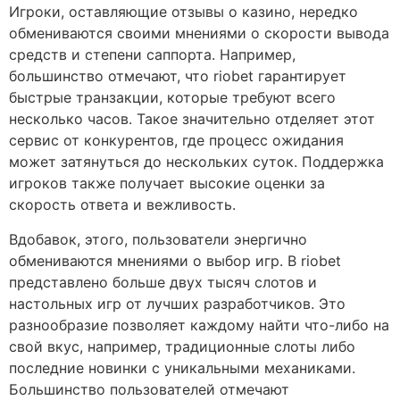
Игроки, оставляющие отзывы о казино, нередко
обмениваются своими мнениями о скорости вывода
средств и степени саппорта. Например,
большинство отмечают, что riobet гарантирует
быстрые транзакции, которые требуют всего
несколько часов. Такое значительно отделяет этот
сервис от конкурентов, где процесс ожидания
может затянуться до нескольких суток. Поддержка
игроков также получает высокие оценки за
скорость ответа и вежливость.
Вдобавок, этого, пользователи энергично
обмениваются мнениями о выбор игр. В riobet
представлено больше двух тысяч слотов и
настольных игр от лучших разработчиков. Это
разнообразие позволяет каждому найти что-либо на
свой вкус, например, традиционные слоты либо
последние новинки с уникальными механиками.
Большинство пользователей отмечают