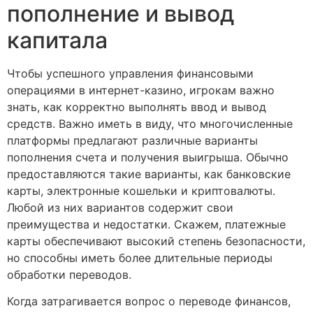
пополнение и вывод
капитала
Чтобы успешного управления финансовыми
операциями в интернет-казино, игрокам важно
знать, как корректно выполнять ввод и вывод
средств. Важно иметь в виду, что многочисленные
платформы предлагают различные варианты
пополнения счета и получения выигрыша. Обычно
предоставляются такие варианты, как банковские
карты, электронные кошельки и криптовалюты.
Любой из них вариантов содержит свои
преимущества и недостатки. Скажем, платежные
карты обеспечивают высокий степень безопасности,
но способны иметь более длительные периоды
обработки переводов.
Когда затрагивается вопрос о переводе финансов,