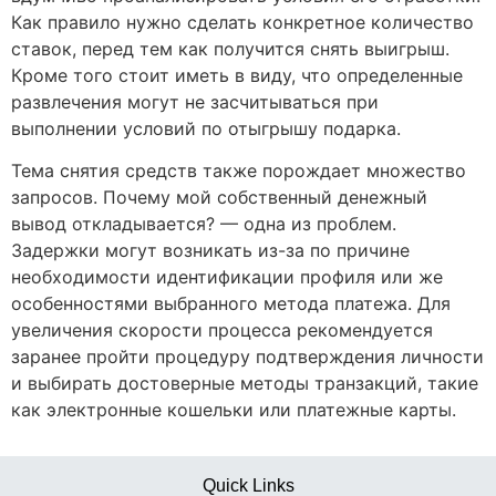
Как правило нужно сделать конкретное количество
ставок, перед тем как получится снять выигрыш.
Кроме того стоит иметь в виду, что определенные
развлечения могут не засчитываться при
выполнении условий по отыгрышу подарка.
Тема снятия средств также порождает множество
запросов. Почему мой собственный денежный
вывод откладывается? — одна из проблем.
Задержки могут возникать из-за по причине
необходимости идентификации профиля или же
особенностями выбранного метода платежа. Для
увеличения скорости процесса рекомендуется
заранее пройти процедуру подтверждения личности
и выбирать достоверные методы транзакций, такие
как электронные кошельки или платежные карты.
Quick Links