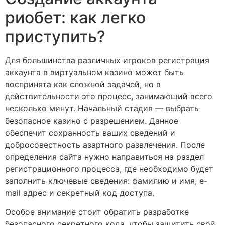
риобет: как легко
приступить?
Для большинства различных игроков регистрация
аккаунта в виртуальном казино может быть
воспринята как сложной задачей, но в
действительности это процесс, занимающий всего
несколько минут. Начальный стадия — выбрать
безопасное казино с разрешением. Данное
обеспечит сохранность ваших сведений и
добросовестность азартного развлечения. После
определения сайта нужно направиться на раздел
регистрационного процесса, где необходимо будет
заполнить ключевые сведения: фамилию и имя, e-
mail адрес и секретный код доступа.
Особое внимание стоит обратить разработке
безопасного секретного кода, чтобы защитить свой