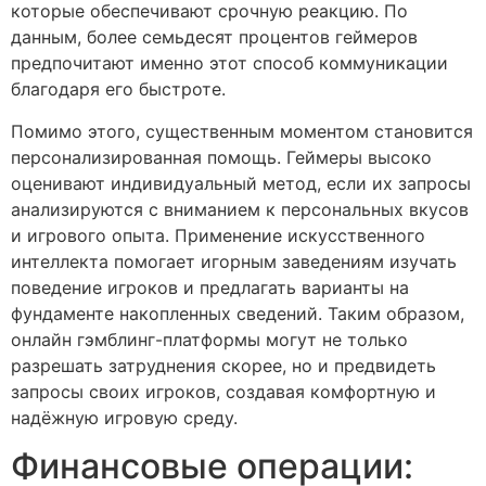
которые обеспечивают срочную реакцию. По
данным, более семьдесят процентов геймеров
предпочитают именно этот способ коммуникации
благодаря его быстроте.
Помимо этого, существенным моментом становится
персонализированная помощь. Геймеры высоко
оценивают индивидуальный метод, если их запросы
анализируются с вниманием к персональных вкусов
и игрового опыта. Применение искусственного
интеллекта помогает игорным заведениям изучать
поведение игроков и предлагать варианты на
фундаменте накопленных сведений. Таким образом,
онлайн гэмблинг-платформы могут не только
разрешать затруднения скорее, но и предвидеть
запросы своих игроков, создавая комфортную и
надёжную игровую среду.
Финансовые операции: