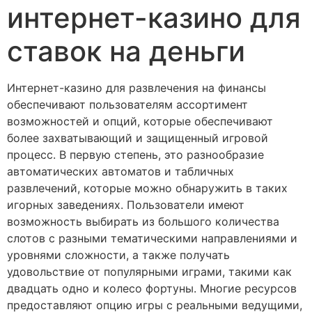
интернет-казино для
ставок на деньги
Интернет-казино для развлечения на финансы
обеспечивают пользователям ассортимент
возможностей и опций, которые обеспечивают
более захватывающий и защищенный игровой
процесс. В первую степень, это разнообразие
автоматических автоматов и табличных
развлечений, которые можно обнаружить в таких
игорных заведениях. Пользователи имеют
возможность выбирать из большого количества
слотов с разными тематическими направлениями и
уровнями сложности, а также получать
удовольствие от популярными играми, такими как
двадцать одно и колесо фортуны. Многие ресурсов
предоставляют опцию игры с реальными ведущими,