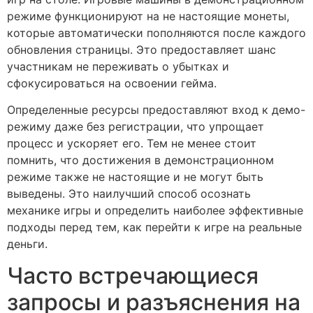
режиме функционируют на не настоящие монеты,
которые автоматически пополняются после каждого
обновления страницы. Это предоставляет шанс
участникам не переживать о убытках и
сфокусироваться на освоении гейма.
Определенные ресурсы предоставляют вход к демо-
режиму даже без регистрации, что упрощает
процесс и ускоряет его. Тем не менее стоит
помнить, что достижения в демонстрационном
режиме также не настоящие и не могут быть
выведены. Это наилучший способ осознать
механике игры и определить наиболее эффективные
подходы перед тем, как перейти к игре на реальные
деньги.
Часто встречающиеся
запросы и разъяснения на