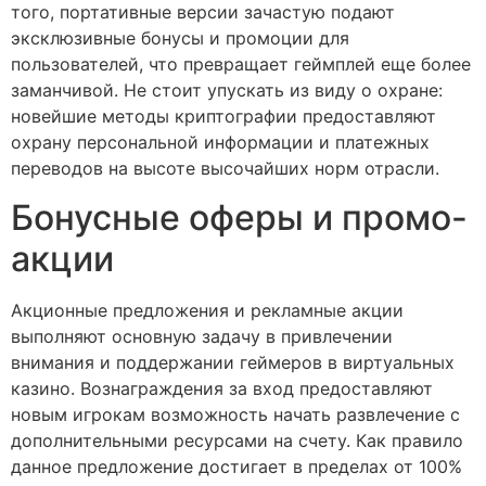
того, портативные версии зачастую подают
эксклюзивные бонусы и промоции для
пользователей, что превращает геймплей еще более
заманчивой. Не стоит упускать из виду о охране:
новейшие методы криптографии предоставляют
охрану персональной информации и платежных
переводов на высоте высочайших норм отрасли.
Бонусные оферы и промо-
акции
Акционные предложения и рекламные акции
выполняют основную задачу в привлечении
внимания и поддержании геймеров в виртуальных
казино. Вознаграждения за вход предоставляют
новым игрокам возможность начать развлечение с
дополнительными ресурсами на счету. Как правило
данное предложение достигает в пределах от 100%