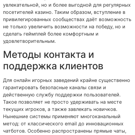
увлекательной, но и более выгодной для регулярных
посетителей казино. Таким образом, вступление в
привилегированных сообществах даёт возможность
не только увеличить возможности на победу, но и
сделать геймплей более комфортным и
удовлетворительным.
Методы контакта и
поддержка клиентов
Для онлайн игорных заведений крайне существенно
гарантировать безопасные каналы связи и
действенную службу поддержки пользователей.
Такое позволяет не просто удерживать на месте
текущих игроков, а также завлекать новичков.
Нынешние системы применяют многоканальный
метод: от классического email до инновационных
чатботов. Особенно распространены прямые чаты,