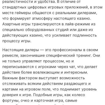
реалистичности и удобства. В отличие от
стандартных цифровых игровых приложений, в этом
месте геймеры общаются с реальными дилерами,
что формирует атмосферу настоящего казино.
Азартные игры транслируются в лайв-режиме из
специально оборудованных студий или даже из
действующих казино, что усиливает подлинность
процессу игры.
Настоящие дилеры — это профессионалы в своем
ремесле, закончившие специфический тренинг. Они
не только управляют процессом, но и
переписываются с игроками через чат, что делает
действие более вовлекающим и интересным.
Важным фактором выступает возможность
отслеживать всяким действием раздающего и
картами на игровом поле, что поднимает уровень
доверия к игре. Подобные игры, как колесо
фортуны, очко и карточная игра, самые