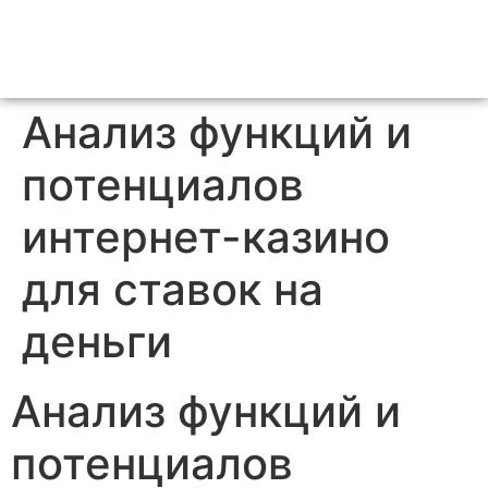
Анализ функций и
потенциалов
интернет-казино
для ставок на
деньги
Анализ функций и
потенциалов