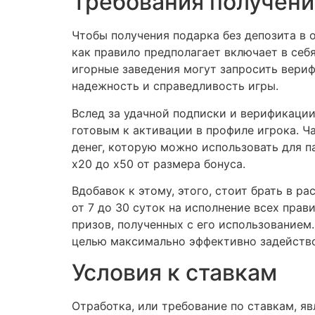
Требования получени
Чтобы получения подарка без депозита в о
как правило предполагает включает в себ
игорные заведения могут запросить вери
надежность и справедливость игры.
Вслед за удачной подписки и верификации
готовым к активации в профиле игрока. 
денег, которую можно использовать для па
x20 до x50 от размера бонуса.
Вдобавок к этому, этого, стоит брать в р
от 7 до 30 суток на исполнение всех пра
призов, полученных с его использованием
целью максимально эффективно задейство
Условия к ставкам
Отработка, или требование по ставкам, я