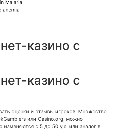
in Malaria
c anemia
нет-казино с
нет-казино с
вать оценки и отзывы игроков. Множество
kGamblers или Casino.org, можно
изменяются с 5 до 50 у.е. или аналог в