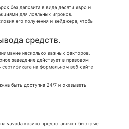
рок без депозита в виде десяти евро и
акциями для лояльных игроков.
ловия его получения и вейджера, чтобы
ывода средств.
 внимание несколько важных факторов.
рное заведение действует в правовом
 сертификата на формальном веб-сайте
жна быть доступна 24/7 и оказывать
па vavada казино предоставляют быстрые