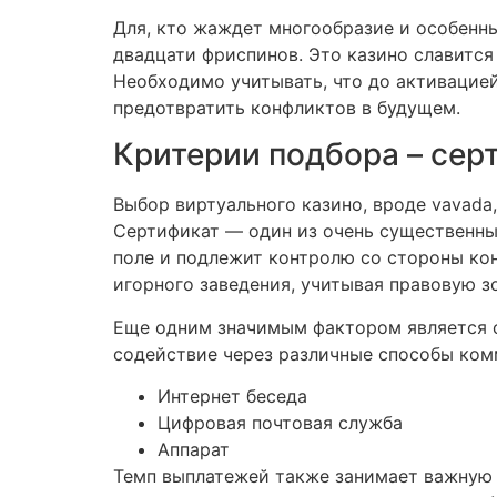
Для, кто жаждет многообразие и особенны
двадцати фриспинов. Это казино славится
Необходимо учитывать, что до активацие
предотвратить конфликтов в будущем.
Критерии подбора – сер
Выбор виртуального казино, вроде vavada
Сертификат — один из очень существенных
поле и подлежит контролю со стороны ко
игорного заведения, учитывая правовую зо
Еще одним значимым фактором является с
содействие через различные способы ком
Интернет беседа
Цифровая почтовая служба
Аппарат
Темп выплатежей также занимает важную 