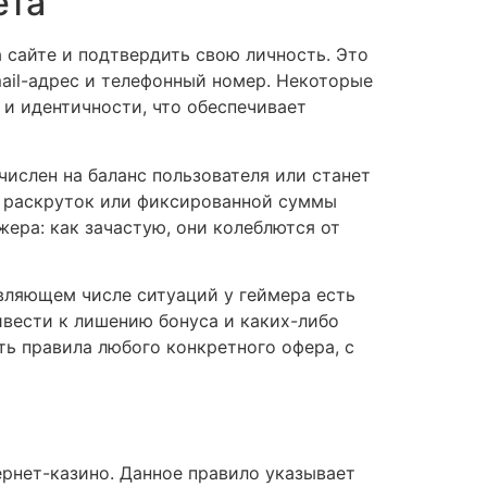
ета
а сайте и подтвердить свою личность. Это
ail-адрес и телефонный номер. Некоторые
и идентичности, что обеспечивает
числен на баланс пользователя или станет
х раскруток или фиксированной суммы
жера: как зачастую, они колеблются от
авляющем числе ситуаций у геймера есть
ивести к лишению бонуса и каких-либо
ь правила любого конкретного офера, с
ернет-казино. Данное правило указывает