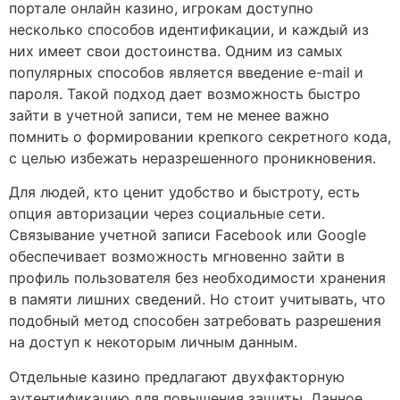
портале онлайн казино, игрокам доступно
несколько способов идентификации, и каждый из
них имеет свои достоинства. Одним из самых
популярных способов является введение e-mail и
пароля. Такой подход дает возможность быстро
зайти в учетной записи, тем не менее важно
помнить о формировании крепкого секретного кода,
с целью избежать неразрешенного проникновения.
Для людей, кто ценит удобство и быстроту, есть
опция авторизации через социальные сети.
Связывание учетной записи Facebook или Google
обеспечивает возможность мгновенно зайти в
профиль пользователя без необходимости хранения
в памяти лишних сведений. Но стоит учитывать, что
подобный метод способен затребовать разрешения
на доступ к некоторым личным данным.
Отдельные казино предлагают двухфакторную
аутентификацию для повышения защиты. Данное