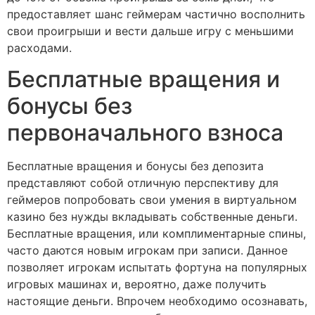
предоставляет шанс геймерам частично восполнить
свои проигрыши и вести дальше игру с меньшими
расходами.
Бесплатные вращения и
бонусы без
первоначального взноса
Бесплатные вращения и бонусы без депозита
представляют собой отличную перспективу для
геймеров попробовать свои умения в виртуальном
казино без нужды вкладывать собственные деньги.
Бесплатные вращения, или комплиментарные спины,
часто даются новым игрокам при записи. Данное
позволяет игрокам испытать фортуна на популярных
игровых машинах и, вероятно, даже получить
настоящие деньги. Впрочем необходимо осознавать,