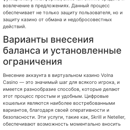
вовлечение в предложениях. Данный процесс
обеспечивает не только защиту пользователя, но и
защиту казино от обмана и недобросовестных
действий.
Варианты внесения
баланса и установленные
ограничения
Внесение аккаунта в виртуальном казино Volna
Casino — это значимый шаг для всякого игрока, и
имеется разнообразие способов, которые делают
этот процесс простым и удобным. Цифровые
кошельки являются наиболее востребованными
вариантов, благодаря своей оперативности и
безопасности. Эти услуги, такие как, Skrill и Neteller,
обеспечивают возможность моментально вносить