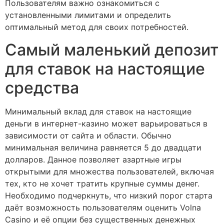
Пользователям важно ознакомиться с
установленными лимитами и определить
оптимальный метод для своих потребностей.
Самый маленький депозит
для ставок на настоящие
средства
Минимальный вклад для ставок на настоящие
деньги в интернет-казино может варьироваться в
зависимости от сайта и области. Обычно
минимальная величина равняется 5 до двадцати
долларов. Данное позволяет азартные игры
открытыми для множества пользователей, включая
тех, кто не хочет тратить крупные суммы денег.
Необходимо подчеркнуть, что низкий порог старта
даёт возможность пользователям оценить Volna
Casino и её опции без существенных денежных