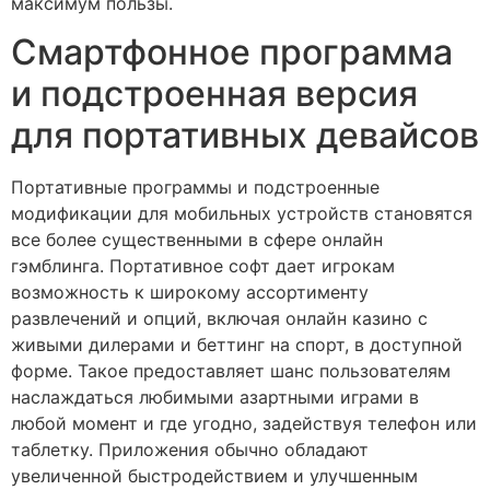
максимум пользы.
Смартфонное программа
и подстроенная версия
для портативных девайсов
Портативные программы и подстроенные
модификации для мобильных устройств становятся
все более существенными в сфере онлайн
гэмблинга. Портативное софт дает игрокам
возможность к широкому ассортименту
развлечений и опций, включая онлайн казино с
живыми дилерами и беттинг на спорт, в доступной
форме. Такое предоставляет шанс пользователям
наслаждаться любимыми азартными играми в
любой момент и где угодно, задействуя телефон или
таблетку. Приложения обычно обладают
увеличенной быстродействием и улучшенным