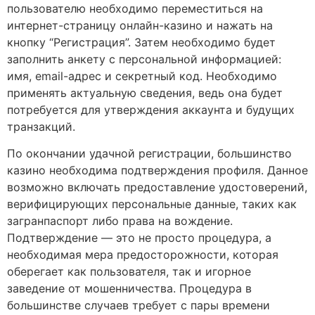
пользователю необходимо переместиться на
интернет-страницу онлайн-казино и нажать на
кнопку “Регистрация”. Затем необходимо будет
заполнить анкету с персональной информацией:
имя, email-адрес и секретный код. Необходимо
применять актуальную сведения, ведь она будет
потребуется для утверждения аккаунта и будущих
транзакций.
По окончании удачной регистрации, большинство
казино необходима подтверждения профиля. Данное
возможно включать предоставление удостоверений,
верифицирующих персональные данные, таких как
загранпаспорт либо права на вождение.
Подтверждение — это не просто процедура, а
необходимая мера предосторожности, которая
оберегает как пользователя, так и игорное
заведение от мошенничества. Процедура в
большинстве случаев требует с пары времени