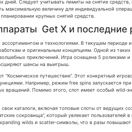
х дней. Следует учитывать лимиты на снятие средств,
ь максимальную величину для индивидуальной операци
 планировании крупных снятий средств.
параты Get X и последние 
 ассортиментом и технологиями. В текущем периоде и
аботкам и оригинальным концепциям. Одной из таких 
волшебных приключений. Игра оснащена 5 роликами и 2
асширяют шансы на выигрыш.
от “Космическое путешествие”. Этот конкретный игров
ункциями. Например, режим free spins запускается при
х вращений. Помимо этого, слот имеет особый wild-з
свои каталоги, включая топовые слоты от ведущих со
тские сокровища”, который увлекает пользователей в 
xpanding wilds и scatter-символы, что в разы повышаю