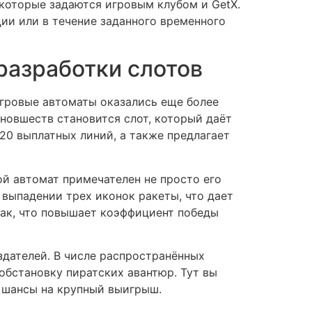
 которые задаются игровым клубом и GetX.
и или в течение заданного временного
разработки слотов
гровые автоматы оказались еще более
новшеств становится слот, который даёт
0 выплатных линий, а также предлагает
ой автомат примечателен не просто его
 выпадении трех иконок ракеты, что дает
нак, что повышает коэффициент победы
здателей. В числе распространённых
обстановку пиратских авантюр. Тут вы
т шансы на крупный выигрыш.