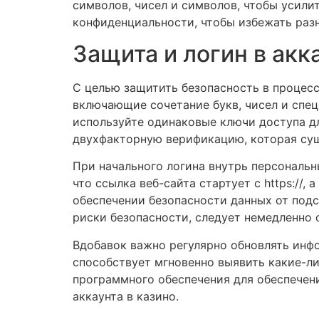
символов, чисел и символов, чтобы усили
конфиденциальности, чтобы избежать раз
Защита и логин в акк
С целью защитить безопасность в процесс
включающие сочетание букв, чисел и спец
используйте одинаковые ключи доступа д
двухфакторную верификацию, которая сущ
При начального логина внутрь персональн
что ссылка веб-сайта стартует с https://
обеспечении безопасности данных от подс
риски безопасности, следует немедленно 
Вдобавок важно регулярно обновлять инф
способствует мгновенно выявить какие-ли
программного обеспечения для обеспечени
аккаунта в казино.