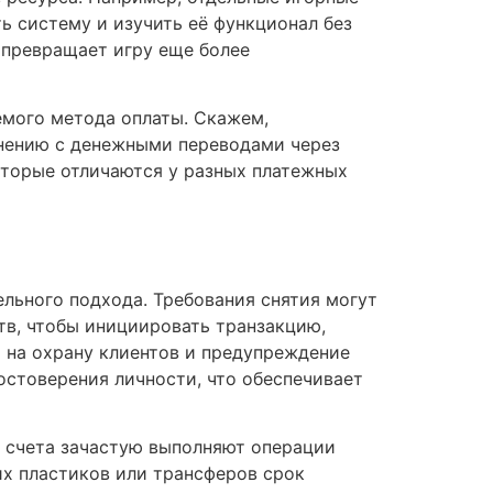
ь систему и изучить её функционал без
 превращает игру еще более
емого метода оплаты. Скажем,
внению с денежными переводами через
оторые отличаются у разных платежных
льного подхода. Требования снятия могут
тв, чтобы инициировать транзакцию,
 на охрану клиентов и предупреждение
остоверения личности, что обеспечивает
 счета зачастую выполняют операции
их пластиков или трансферов срок