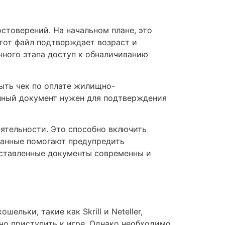
стоверений. На начальном плане, это
тот файл подтверждает возраст и
нного этапа доступ к обналичиванию
ыть чек по оплате жилищно-
анный документ нужен для подтверждения
оятельности. Это способно включить
данные помогают предупредить
оставленные документы современны и
льки, такие как Skrill и Neteller,
но приступить к игре. Однако необходимо