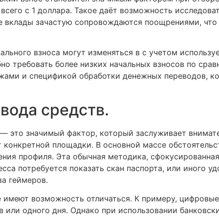
всего с 1 доллара. Такое даёт возможность исследоват
ие вклады зачастую сопровождаются поощрениями, что
ального взноса могут изменяться в с учетом использу
но требовать более низких начальных взносов по сра
тежами и спецификой обработки денежных переводов, к
вода средств.
 — это значимый фактор, который заслуживает внимате
 конкретной площадки. В основной массе обстоятельс
ния профиля. Эта обычная методика, сфокусированная
сса потребуется показать скан паспорта, или иного уд
а геймеров.
 имеют возможность отличаться. К примеру, цифровые
в или одного дня. Однако при использовании банковск