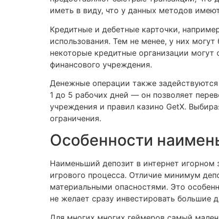
иметь в виду, что у данных методов имеютс
Кредитные и дебетные карточки, например
использования. Тем не менее, у них могут
некоторые кредитные организации могут о
финансового учреждения.
Денежные операции также задействуются 
1 до 5 рабочих дней — он позволяет пере
учреждения и правил казино GetX. Выбира
ограничения.
Особенности наимень
Наименьший депозит в интернет игорном з
игрового процесса. Отличие минимум депо
материальными опасностями. Это особенно
не желает сразу инвестировать большие д
Для многих многих геймеров самый мален