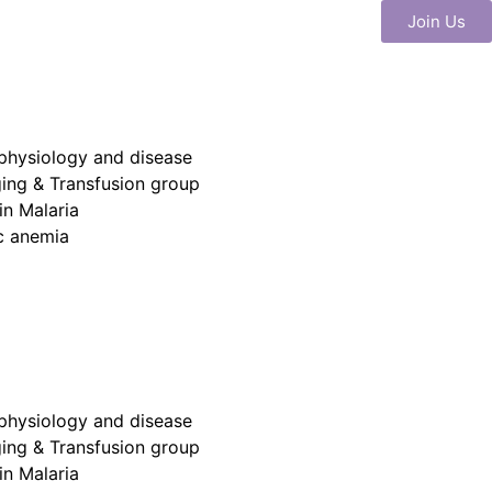
Join Us
 physiology and disease
ging & Transfusion group
in Malaria
c anemia
 physiology and disease
ging & Transfusion group
in Malaria