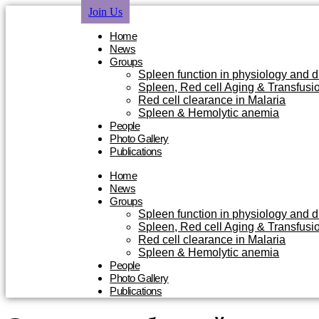
Skip
Join Us
to
Home
content
News
Groups
Spleen function in physiology and 
Spleen, Red cell Aging & Transfusi
Red cell clearance in Malaria
Spleen & Hemolytic anemia
People
Photo Gallery
Publications
Home
News
Groups
Spleen function in physiology and 
Spleen, Red cell Aging & Transfusi
Red cell clearance in Malaria
Spleen & Hemolytic anemia
People
Photo Gallery
Publications