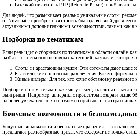
Высокий показатель RTP (Return to Player): приблизитель
Для людей, что разыскивает реально уникальные слоты, реком
от Novomatic приобрел известность благодаря своей древнеегип
актуальными дополнительными возможностями, такими как в 
Подборки по тематикам
Если речь идет о сборниках по тематикам в области онлайн-ка
разбиты на несколько основных категорий, каждая из которых 
Слоты с нарастающим кушом: Эти автоматы дают шанс за
Классические настольные развлечения: Колесо фортуны, д
Живые дилеры: Для тех, кто хочет обстановку реальног
Подборки по тематикам также могут вмещать слоты с значите
выигрыши. Например, аппараты с процентом возврата выше 96
на более увлекательных и возможно прибыльных аттракционах, 
Бонусные возможности и безвозмездны
Бонусные возможности и бесплатные вращения — это ключевые
предлагают разнообразные призы, что содержат не только ст