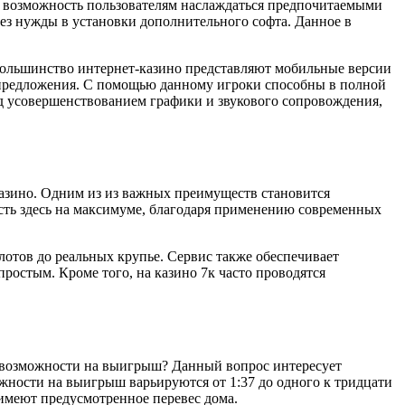
 возможность пользователям наслаждаться предпочитаемыми
з нужды в установки дополнительного софта. Данное в
Большинство интернет-казино представляют мобильные версии
 предложения. С помощью данному игроки способны в полной
ад усовершенствованием графики и звукового сопровождения,
-казино. Одним из из важных преимуществ становится
ость здесь на максимуме, благодаря применению современных
лотов до реальных крупье. Сервис также обеспечивает
ростым. Кроме того, на казино 7к часто проводятся
вы возможности на выигрыш? Данный вопрос интересует
ожности на выигрыш варьируются от 1:37 до одного к тридцати
 имеют предусмотренное перевес дома.