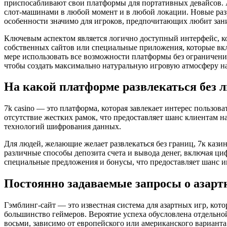
приспосабливают свои платформы для портативных девайсов. 
слот-машинами в любой момент и в любой локации. Новые раз
особенности значимо для игроков, предпочитающих любит зани
Ключевым аспектом является логично доступный интерфейс, к
собственных сайтов или специальные приложения, которые вк
мере использовать все возможности платформы без ограничени
чтобы создать максимально натуральную игровую атмосферу н
На какой платформе развлекаться без 
7k casino — это платформа, которая завлекает интерес пользо
отсутствие жестких рамок, что предоставляет шанс клиентам 
технологий шифрования данных.
Для людей, желающие желает развлекаться без границ, 7к кази
различные способы депозита счета и вывода денег, включая ци
специальные предложения и бонусы, что предоставляет шанс 
Постоянно задаваемые запросы о азарт
Гэмблинг-сайт — это известная система для азартных игр, ко
большинство геймеров. Вероятие успеха обусловлена отдельной
восьми, зависимо от европейского или американского вариант