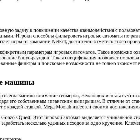
овную задачу в повышении качества взаимодействия с пользоват
жными. Игроки способны фильтровать игровые автоматы по разны
читает игры от компании NetEnt, достаточно отметить этого прои
 конкретным параметрам игровых автоматов. Такое возможно ох
ование бонус-раундов. Такая спецификация позволяет пользоват
ованные фильтры и поисковые возможности не только экономят в
ые машины
р всегда манили внимание геймеров, желающих испытать что-т
годаря его собственным гигантским выигрышам. В отличие от с
 с каждой ставкой. Mega Moolah известен своими достижениями
onzo's Quest. Этот игровой автомат выделяется уникальной сис
заработать несколько удачных исходов за одно кручение. Ключе
раскруток.