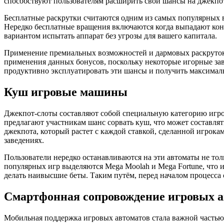
способствуют пользователям расширить свои шансы на джекпо
Бесплатные раскрутки считаются одним из самых популярных 
Нередко бесплатные вращения включаются когда выпадают конк
вариантом испытать аппарат без угрозы для вашего капитала.
Применение премиальных возможностей и дармовых раскруток 
применения данных бонусов, поскольку некоторые игорные зав
продуктивно эксплуатировать эти шансы и получить максимал
Куш игровые машины
Джекпот-слоты составляют собой специальную категорию игр
предлагают участникам шанс сорвать куш, что может составля
джекпота, который растет с каждой ставкой, сделанной игрокам
заведениях.
Пользователи нередко останавливаются на эти автоматы не то
популярных игр выделяются Mega Moolah и Mega Fortune, что 
делать наивысшие беты. Таким путём, перед началом процесса
Смартфонная сопровождение игровых а
Мобильная поддержка игровых автоматов стала важной частью 