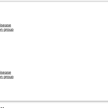
disease
on group
disease
on group