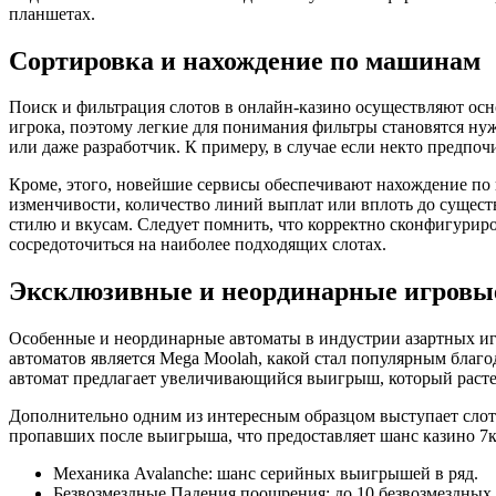
планшетах.
Сортировка и нахождение по машинам
Поиск и фильтрация слотов в онлайн-казино осуществляют осн
игрока, поэтому легкие для понимания фильтры становятся ну
или даже разработчик. К примеру, в случае если некто предпо
Кроме, этого, новейшие сервисы обеспечивают нахождение по
изменчивости, количество линий выплат или вплоть до существ
стилю и вкусам. Следует помнить, что корректно сконфигурир
сосредоточиться на наиболее подходящих слотах.
Эксклюзивные и неординарные игров
Особенные и неординарные автоматы в индустрии азартных иг
автоматов является Mega Moolah, какой стал популярным бла
автомат предлагает увеличивающийся выигрыш, который растет
Дополнительно одним из интересным образцом выступает слот G
пропавших после выигрыша, что предоставляет шанс казино 7к 
Механика Avalanche: шанс серийных выигрышей в ряд.
Безвозмездные Падения поощрения: до 10 безвозмездных 