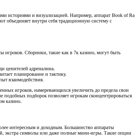
ыми историями и визуализацией. Например, аппарат Book of Ra
слот объединяет внутри себя традиционную систему с
ы игроков. Сборники, такие как в 7к казино, могут быть
ди ценителей адреналина.
читает планирование и тактику.
пыт взаимодействия.
шенных игроков, намеревающихся увеличить до предела свои
е подобных подборок позволяет игрокам сконцентрироваться
ом казино.
более интересным и доходным. Большинство аппараты
ей, экстра символы или даже полные мини-игры. Такие опции