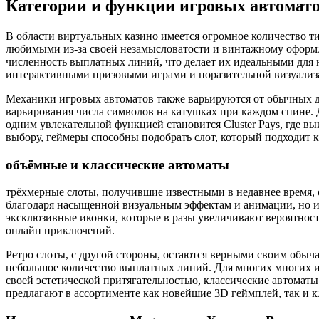
Категории и функции игровых автомат
В области виртуальных казино имеется огромное количество т
любимыми из-за своей незамысловатости и винтажному оформл
численность выплатных линий, что делает их идеальными для 
интерактивными призовыми играми и поразительной визуализ
Механики игровых автоматов также варьируются от обычных д
варьирования числа символов на катушках при каждом спине. 
одним увлекательной функцией становится Cluster Pays, где в
выбору, геймеры способны подобрать слот, который подходит к
объёмные и классические автоматы
трёхмерные слоты, получившие известными в недавнее время, 
благодаря насыщенной визуальным эффектам и анимации, но и
эксклюзивные иконки, которые в разы увеличивают вероятност
онлайн приключений.
Ретро слоты, с другой стороны, остаются верными своим обыч
небольшое количество выплатных линий. Для многих многих и
своей эстетической притягательностью, классические автомат
предлагают в ассортименте как новейшие 3D геймплей, так и к