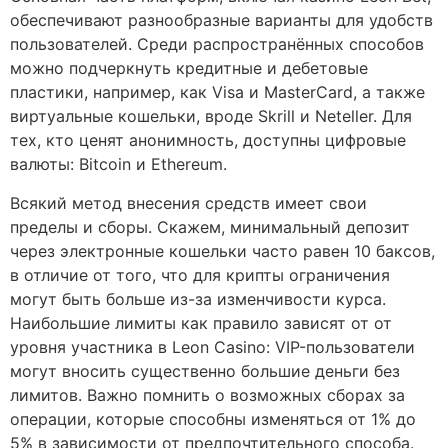
обеспечивают разнообразные варианты для удобств
пользователей. Среди распространённых способов
можно подчеркнуть кредитные и дебетовые
пластики, например, как Visa и MasterCard, а также
виртуальные кошельки, вроде Skrill и Neteller. Для
тех, кто ценят анонимность, доступны цифровые
валюты: Bitcoin и Ethereum.
Всякий метод внесения средств имеет свои
пределы и сборы. Скажем, минимальный депозит
через электронные кошельки часто равен 10 баксов,
в отличие от того, что для крипты ограничения
могут быть больше из-за изменчивости курса.
Наибольшие лимиты как правило зависят от от
уровня участника в Leon Casino: VIP-пользователи
могут вносить существенно большие деньги без
лимитов. Важно помнить о возможных сборах за
операции, которые способны изменяться от 1% до
5% в зависимости от предпочтительного способа.