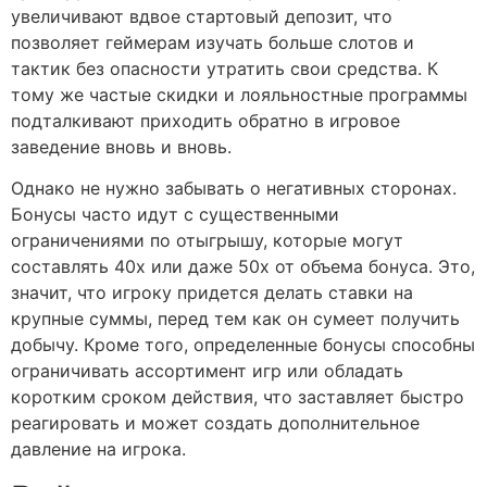
увеличивают вдвое стартовый депозит, что
позволяет геймерам изучать больше слотов и
тактик без опасности утратить свои средства. К
тому же частые скидки и лояльностные программы
подталкивают приходить обратно в игровое
заведение вновь и вновь.
Однако не нужно забывать о негативных сторонах.
Бонусы часто идут с существенными
ограничениями по отыгрышу, которые могут
составлять 40x или даже 50x от объема бонуса. Это,
значит, что игроку придется делать ставки на
крупные суммы, перед тем как он сумеет получить
добычу. Кроме того, определенные бонусы способны
ограничивать ассортимент игр или обладать
коротким сроком действия, что заставляет быстро
реагировать и может создать дополнительное
давление на игрока.