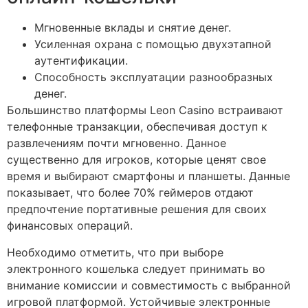
Мгновенные вклады и снятие денег.
Усиленная охрана с помощью двухэтапной
аутентификации.
Способность эксплуатации разнообразных
денег.
Большинство платформы Leon Casino встраивают
телефонные транзакции, обеспечивая доступ к
развлечениям почти мгновенно. Данное
существенно для игроков, которые ценят свое
время и выбирают смартфоны и планшеты. Данные
показывает, что более 70% геймеров отдают
предпочтение портативные решения для своих
финансовых операций.
Необходимо отметить, что при выборе
электронного кошелька следует принимать во
внимание комиссии и совместимость с выбранной
игровой платформой. Устойчивые электронные