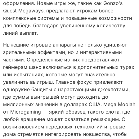
оформления. Новые игры же, такие как Gonzo's
Quest Megaways, предлагают игрокам более
комплексные системы и повышенные возможности
для победы благодаря увеличенному количеству
линий выплат.
Нынешние игровые аппараты не только удивляют
зрительными эффектами, но и интерактивными
частями. Определённые из них предоставляют
геймерам шанс включаться в дополнительных турах
или испытаниях, которые могут значительно
увеличить выигрыш. Главное фокус привлекают
однорукие бандиты с нарастающими джекпотами,
где суммы выигрышей могут доходить до
миллионных значений в долларах США. Mega Moolah
от Microgaming — яркий образец такого слота, где
любой вращение может оказаться решающим. С
возникновением передовых технологий игровые
дома стремятся интегрировать новшества, чтобы