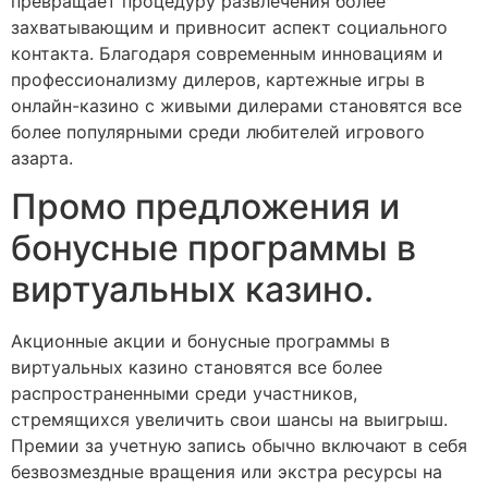
превращает процедуру развлечения более
захватывающим и привносит аспект социального
контакта. Благодаря современным инновациям и
профессионализму дилеров, картежные игры в
онлайн-казино с живыми дилерами становятся все
более популярными среди любителей игрового
азарта.
Промо предложения и
бонусные программы в
виртуальных казино.
Акционные акции и бонусные программы в
виртуальных казино становятся все более
распространенными среди участников,
стремящихся увеличить свои шансы на выигрыш.
Премии за учетную запись обычно включают в себя
безвозмездные вращения или экстра ресурсы на