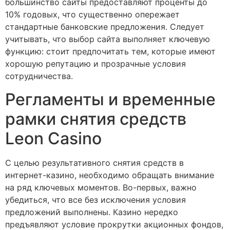
большинство сайты предоставляют проценты до
10% годовых, что существенно опережает
стандартные банковские предложения. Следует
учитывать, что выбор сайта выполняет ключевую
функцию: стоит предпочитать тем, которые имеют
хорошую репутацию и прозрачные условия
сотрудничества.
Регламенты и временные
рамки снятия средств
Leon Casino
С целью результативного снятия средств в
интернет-казино, необходимо обращать внимание
на ряд ключевых моментов. Во-первых, важно
убедиться, что все без исключения условия
предложений выполнены. Казино нередко
предъявляют условие прокрутки акционных фондов,