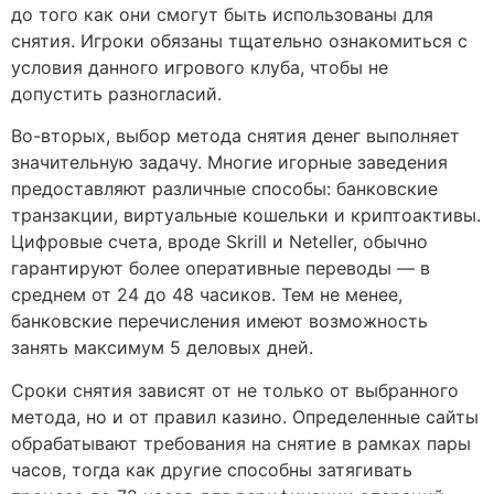
до того как они смогут быть использованы для
снятия. Игроки обязаны тщательно ознакомиться с
условия данного игрового клуба, чтобы не
допустить разногласий.
Во-вторых, выбор метода снятия денег выполняет
значительную задачу. Многие игорные заведения
предоставляют различные способы: банковские
транзакции, виртуальные кошельки и криптоактивы.
Цифровые счета, вроде Skrill и Neteller, обычно
гарантируют более оперативные переводы — в
среднем от 24 до 48 часиков. Тем не менее,
банковские перечисления имеют возможность
занять максимум 5 деловых дней.
Сроки снятия зависят от не только от выбранного
метода, но и от правил казино. Определенные сайты
обрабатывают требования на снятие в рамках пары
часов, тогда как другие способны затягивать