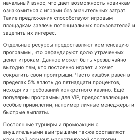
начальный взнос, что дает возможность новичкам
ознакомиться с играми без значительных затрат.
Такие предложения способствуют игровым
площадкам завлечь потенциальных пользователей и
зацепить их интерес.
Отдельные ресурсы предоставляют компенсацию
программы, что рефандируют долю утраченных
денег игрокам. Данное может быть чрезвычайно
выгодно тем, кто постоянно играет и хочет
сократить свои проигрыши. Часто кэшбэк равен в
пределах 5% вплоть до пятнадцати процентов,
исходя из требований конкретного казино. Ещё
популярны программы для VIP, предоставляющие
особые привилегии, например личные менеджеры и
быстрые выплаты.
Постоянные турниры и промоакции с
внушительными выигрышами также составляют
ключевой элемент маркетинговой стратегии