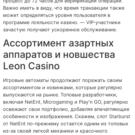
процесс до 72 часов для верификации операций.
Важно иметь в виду, что время транзакции также
может определяться уровня пользователя в
программе лояльности казино. — VIP-участники
зачастую получают ускоренное обслуживание.
Ассортимент азартных
аппаратов и новшества
Leon Casino
Игровые автоматы продолжают поражать своим
ассортиментом и новинками, которые регулярно
выпускаются на рынке. Топовые разработчики,
включая NetEnt, Microgaming и Play'n GO, регулярно
освежают свои портфолио, добавляя впечатляющие
особенности и изображения. Скажем, слот Starburst
от NetEnt по-прежнему остается одним из топовых
из-за своей легкой механики и красочного