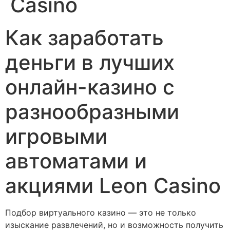
Casino
Как заработать
деньги в лучших
онлайн-казино с
разнообразными
игровыми
автоматами и
акциями Leon Casino
Подбор виртуального казино — это не только
изыскание развлечений, но и возможность получить