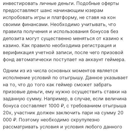
инвестировать личные деньги. Подобные оферты
предоставляют шанс начинающим юзерам
испробовать игры и платформу, не ставя на кон
своими финансами. Необходимо учитывать, что
правила получения и использования бонусов без
депозита могут существенно меняться от казино к
казино. Как правило необходима регистрация и
верификация учетной записи, после чего призовой
фонд автоматически поступает на аккаунт геймера.
Одним из из числа основных моментов является
исполнение условий по отыгрышу. Данное указывает
на то, что до того как геймер сможет забрать
призовые деньги, ему нужно осуществить ставки на
заданную сумму. Например, в случае, если величина
бонуса составляет 1000 ₽, с требованием отыгрыша
20x, участник должен заключить пари на сумму 20
000 ₽. Поэтому необходимо скрупулезно
рассматривать условия и условия любого данного