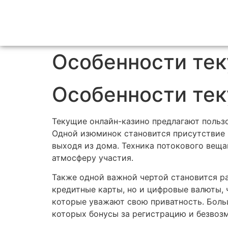
Особенности те
Особенности те
Текущие онлайн-казино предлагают польз
Одной изюминок становится присутствие 
выходя из дома. Техника потокового вещ
атмосферу участия.
Также одной важной чертой становится р
кредитные карты, но и цифровые валюты,
которые уважают свою приватность. Бол
которых бонусы за регистрацию и безвозм