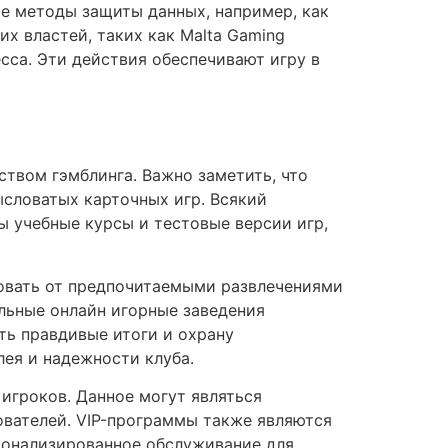
е методы защиты данных, например, как
х властей, таких как Malta Gaming
есса. Эти действия обеспечивают игру в
ством гэмблинга. Важно заметить, что
словатых карточных игр. Всякий
ы учебные курсы и тестовые версии игр,
овать от предпочитаемыми развлечениями
льные онлайн игорные заведения
ть правдивые итоги и охрану
ея и надежности клуба.
игроков. Данное могут являться
ователей. VIP-программы также являются
сонализированное обслуживание для