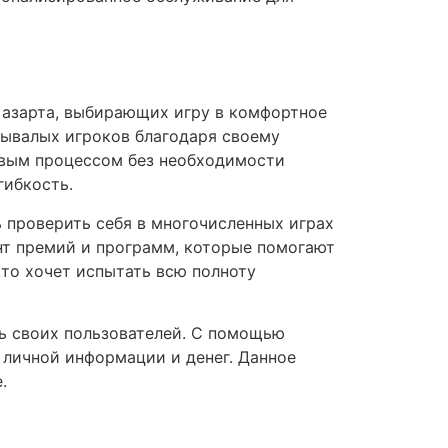
 азарта, выбирающих игру в комфортное
 бывалых игроков благодаря своему
ровым процессом без необходимости
гибкость.
 проверить себя в многочисленных играх
нт премий и программ, которые помогают
кто хочет испытать всю полноту
ь своих пользователей. С помощью
личной информации и денег. Данное
.