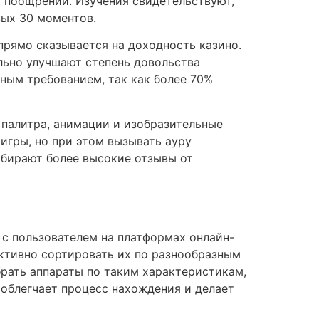
 поощрений. Изучения свидетельствуют,
вых 30 моментов.
прямо сказывается на доходность казино.
льно улучшают степень довольства
ным требованием, так как более 70%
 палитра, анимации и изобразительные
игры, но при этом вызывать ауру
обирают более высокие отзывы от
с пользователем на платформах онлайн-
ктивно сортировать их по разнообразным
рать аппараты по таким характеристикам,
 облегчает процесс нахождения и делает