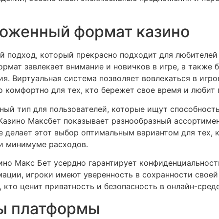
ложенный формат казино
й подход, который прекрасно подходит для любителей
ормат завлекает внимание и новичков в игре, а также
ия. Виртуальная система позволяет вовлекаться в иг
о комфортно для тех, кто бережет свое время и любит 
ный тип для пользователей, которые ищут способность
 Казино Максбет показывает разнообразный ассортиме
е делает этот выбор оптимальным вариантом для тех, 
ри минимуме расходов.
зино Макс Бет усердно гарантирует конфиденциальност
ции, игроки имеют уверенность в сохранности своей 
 кто ценит приватность и безопасность в онлайн-среде
сы платформы