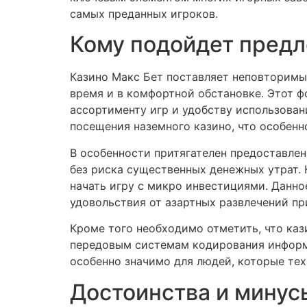
самых преданных игроков.
Кому подойдет пред
Казино Макс Бет поставляет неповторимы
время и в комфортной обстановке. Этот ф
ассортименту игр и удобству использован
посещения наземного казино, что особенн
В особенности притягателен предоставлен
без риска существенных денежных утрат.
начать игру с микро инвестициями. Данно
удовольствия от азартных развлечений п
Кроме того необходимо отметить, что ка
передовым системам кодирования информа
особенно значимо для людей, которые тех,
Достоинства и мину