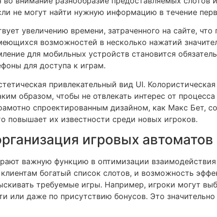
я во внимание разнообразие предоставляемых слотов и
сли не могут найти нужную информацию в течение пер
ует увеличению времени, затраченного на сайте, что 
имеющихся возможностей в несколько нажатий значите
мление для мобильных устройств становится обязатель
фоны для доступа к играм.
тетическая привлекательный вид UI. Колористическая
им образом, чтобы не отвлекать интерес от процесса 
грамотно спроектированным дизайном, как Макс Бет, с
то повышает их известности среди новых игроков.
рганизация игровых автоматов
рают важную функцию в оптимизации взаимодействия 
клиентам богатый список слотов, и возможность эффе
ыскивать требуемые игры. Например, игроки могут выб
сти или даже по присутствию бонусов. Это значительно