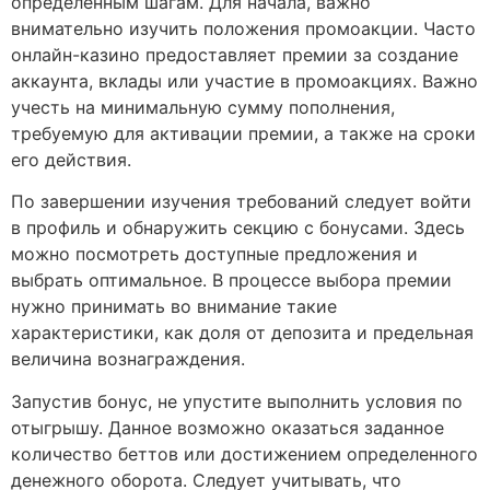
определенным шагам. Для начала, важно
внимательно изучить положения промоакции. Часто
онлайн-казино предоставляет премии за создание
аккаунта, вклады или участие в промоакциях. Важно
учесть на минимальную сумму пополнения,
требуемую для активации премии, а также на сроки
его действия.
По завершении изучения требований следует войти
в профиль и обнаружить секцию с бонусами. Здесь
можно посмотреть доступные предложения и
выбрать оптимальное. В процессе выбора премии
нужно принимать во внимание такие
характеристики, как доля от депозита и предельная
величина вознаграждения.
Запустив бонус, не упустите выполнить условия по
отыгрышу. Данное возможно оказаться заданное
количество беттов или достижением определенного
денежного оборота. Следует учитывать, что