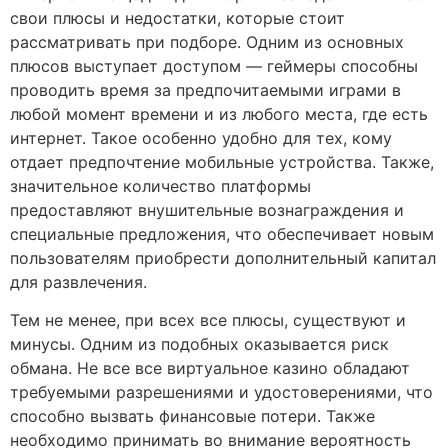
свои плюсы и недостатки, которые стоит
рассматривать при подборе. Одним из основных
плюсов выступает доступом — геймеры способны
проводить время за предпочитаемыми играми в
любой момент времени и из любого места, где есть
интернет. Такое особенно удобно для тех, кому
отдает предпочтение мобильные устройства. Также,
значительное количество платформы
предоставляют внушительные вознаграждения и
специальные предложения, что обеспечивает новым
пользователям приобрести дополнительный капитал
для развлечения.
Тем не менее, при всех все плюсы, существуют и
минусы. Одним из подобных оказывается риск
обмана. Не все все виртуальное казино обладают
требуемыми разрешениями и удостоверениями, что
способно вызвать финансовые потери. Также
необходимо принимать во внимание вероятность