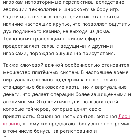
игрокам неповторимые перспективы вследствие
эволюции технологий и широкому выбору игр.
Одной из ключевых характеристик становится
наличие настоящих крупье, что позволяет ощутить
дух подлинного казино, не выходя из дома.
Технология трансляции в живом эфире
предоставляет связь с ведущими и другими
игроками, порождая ощущение присутствия.
Также ключевой важной особенностью становится
множество платёжных систем. В настоящее время
виртуальные казино поддерживают не только
стандартные банковские карты, но и виртуальные
деньги, что делает операции более защищенными и
анонимными. Это критично для пользователей,
которые геймеров, которые ценят свою
приватность. Основная часть сайтов, включая
Леон
казино
, к тому же предлагают бонусные программы,
в том числе бонусы за регистрацию и