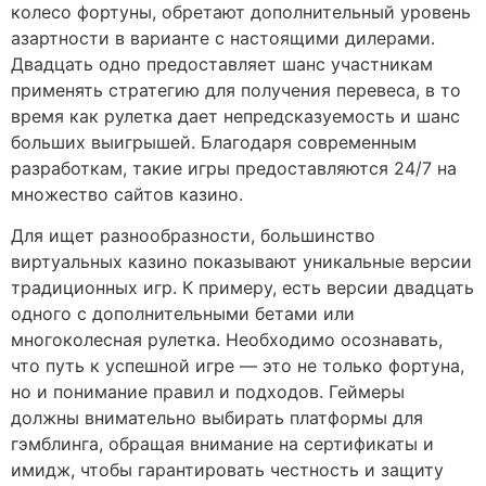
колесо фортуны, обретают дополнительный уровень
азартности в варианте с настоящими дилерами.
Двадцать одно предоставляет шанс участникам
применять стратегию для получения перевеса, в то
время как рулетка дает непредсказуемость и шанс
больших выигрышей. Благодаря современным
разработкам, такие игры предоставляются 24/7 на
множество сайтов казино.
Для ищет разнообразности, большинство
виртуальных казино показывают уникальные версии
традиционных игр. К примеру, есть версии двадцать
одного с дополнительными бетами или
многоколесная рулетка. Необходимо осознавать,
что путь к успешной игре — это не только фортуна,
но и понимание правил и подходов. Геймеры
должны внимательно выбирать платформы для
гэмблинга, обращая внимание на сертификаты и
имидж, чтобы гарантировать честность и защиту