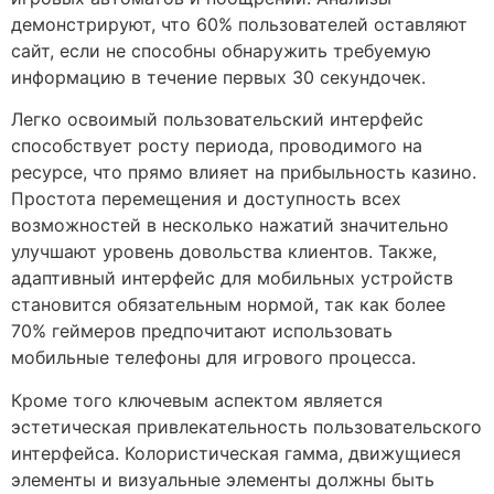
демонстрируют, что 60% пользователей оставляют
сайт, если не способны обнаружить требуемую
информацию в течение первых 30 секундочек.
Легко освоимый пользовательский интерфейс
способствует росту периода, проводимого на
ресурсе, что прямо влияет на прибыльность казино.
Простота перемещения и доступность всех
возможностей в несколько нажатий значительно
улучшают уровень довольства клиентов. Также,
адаптивный интерфейс для мобильных устройств
становится обязательным нормой, так как более
70% геймеров предпочитают использовать
мобильные телефоны для игрового процесса.
Кроме того ключевым аспектом является
эстетическая привлекательность пользовательского
интерфейса. Колористическая гамма, движущиеся
элементы и визуальные элементы должны быть