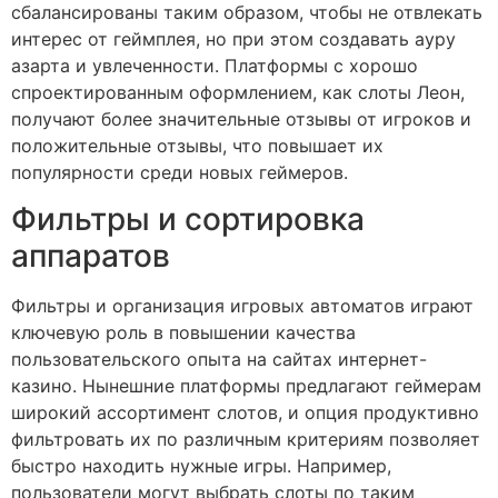
сбалансированы таким образом, чтобы не отвлекать
интерес от геймплея, но при этом создавать ауру
азарта и увлеченности. Платформы с хорошо
спроектированным оформлением, как слоты Леон,
получают более значительные отзывы от игроков и
положительные отзывы, что повышает их
популярности среди новых геймеров.
Фильтры и сортировка
аппаратов
Фильтры и организация игровых автоматов играют
ключевую роль в повышении качества
пользовательского опыта на сайтах интернет-
казино. Нынешние платформы предлагают геймерам
широкий ассортимент слотов, и опция продуктивно
фильтровать их по различным критериям позволяет
быстро находить нужные игры. Например,
пользователи могут выбрать слоты по таким