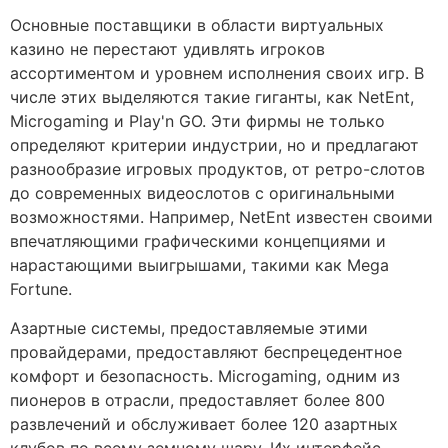
Основные поставщики в области виртуальных
казино не перестают удивлять игроков
ассортиментом и уровнем исполнения своих игр. В
числе этих выделяются такие гиганты, как NetEnt,
Microgaming и Play'n GO. Эти фирмы не только
определяют критерии индустрии, но и предлагают
разнообразие игровых продуктов, от ретро-слотов
до современных видеослотов с оригинальными
возможностями. Например, NetEnt известен своими
впечатляющими графическими концепциями и
нарастающими выигрышами, такими как Mega
Fortune.
Азартные системы, предоставляемые этими
провайдерами, предоставляют беспрецедентное
комфорт и безопасность. Microgaming, одним из
пионеров в отрасли, предоставляет более 800
развлечений и обслуживает более 120 азартных
клубов по всему земному шару. Их интерфейс