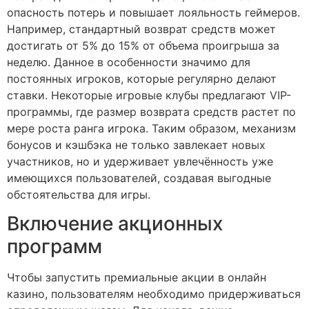
опасность потерь и повышает лояльность геймеров.
Например, стандартный возврат средств может
достигать от 5% до 15% от объема проигрыша за
неделю. Данное в особенности значимо для
постоянных игроков, которые регулярно делают
ставки. Некоторые игровые клубы предлагают VIP-
программы, где размер возврата средств растет по
мере роста ранга игрока. Таким образом, механизм
бонусов и кэшбэка не только завлекает новых
участников, но и удерживает увлечённость уже
имеющихся пользователей, создавая выгодные
обстоятельства для игры.
Включение акционных
программ
Чтобы запустить премиальные акции в онлайн
казино, пользователям необходимо придерживаться