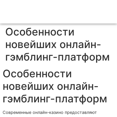
Особенности
новейших онлайн-
гэмблинг-платформ
Особенности
новейших онлайн-
гэмблинг-платформ
Современные онлайн-казино предоставляют