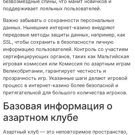
безвозмездные спины, что манит новичков и
поддерживает лояльных пользователей.
Важно забывать о сохранности персональных
данных. Нынешние интернет-казино внедряют
передовые методы защиты данных, например, как
SSL, чтобы сохранить в безопасности личную
информацию пользователей. Контроль со участием
сертифицирующих органов, таких как Мальтийская
игровая комиссия или Комиссия по азартным играм
Великобритании, гарантирует честность и
прозрачность игр. Указанные шаги делают игровой
процесс в интернет-казино более безопасной и
притягательной для большого количества игроков.
Базовая информация о
азартном клубе
Азартный клуб — это неповторимое пространство,