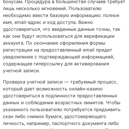
бонусам. Процедура в большинстве случаев требует
лишь несколько мгновений. Пользователю
необходимо ввести базовую информацию: полное
имя, email-адрес и код доступа. Важно
удостовериться, что введенные данные точны, так
как они будут использоваться для верификации
аккаунта. По окончании оформления формы
регистрации на предоставленный email придет
уведомление с подтверждающей информацией,
содержащее гиперссылку для активирования
учетной записи.
Проверка учетной записи — требуемый процесс,
который дает возможность онлайн-казино
удостовериться в подлинности предоставленных
данных и соблюдении возрастных лимитов. Чтобы
указанного пользователю потребуется предъявить
скан либо снимок бумаги, удостоверяющего
личность, например, паспортного документа либо