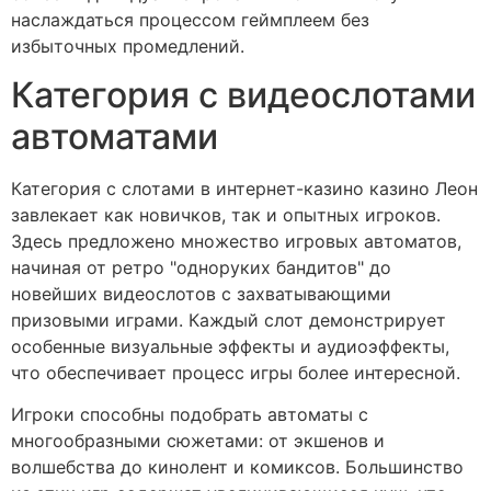
наслаждаться процессом геймплеем без
избыточных промедлений.
Категория с видеослотами
автоматами
Категория с слотами в интернет-казино казино Леон
завлекает как новичков, так и опытных игроков.
Здесь предложено множество игровых автоматов,
начиная от ретро "одноруких бандитов" до
новейших видеослотов с захватывающими
призовыми играми. Каждый слот демонстрирует
особенные визуальные эффекты и аудиоэффекты,
что обеспечивает процесс игры более интересной.
Игроки способны подобрать автоматы с
многообразными сюжетами: от экшенов и
волшебства до кинолент и комиксов. Большинство