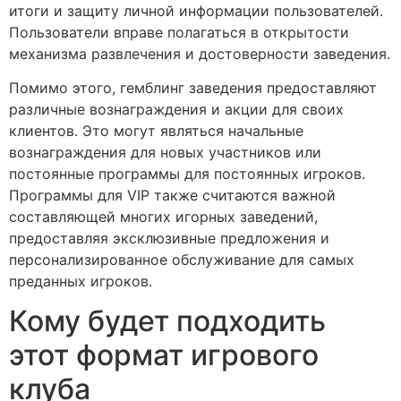
итоги и защиту личной информации пользователей.
Пользователи вправе полагаться в открытости
механизма развлечения и достоверности заведения.
Помимо этого, гемблинг заведения предоставляют
различные вознаграждения и акции для своих
клиентов. Это могут являться начальные
вознаграждения для новых участников или
постоянные программы для постоянных игроков.
Программы для VIP также считаются важной
составляющей многих игорных заведений,
предоставляя эксклюзивные предложения и
персонализированное обслуживание для самых
преданных игроков.
Кому будет подходить
этот формат игрового
клуба