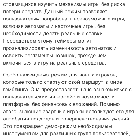
стремящихся изучить механизмы игры без риска
потери средств. Данный режим позволяет
пользователям попробовать всевозможные игры,
включая автоматы и карточные игры, без
необходимости делать реальные ставки.
Посредством этому, геймеры могут
проанализировать изменчивость автоматов и
освоить регламенты новинок, прежде чем
включиться в игру на реальные средства.
Особо важен демо-режим для новых игроков,
которые только стартуют свой маршрут в мире
гэмблинга. Она предоставляет шанс ознакомиться с
пользовательский интерфейс и возможности
платформы без финансовых вложений. Помимо
этого, знающие азартные игроки используют его для
апробации подходов и совершенствования умений.
Это превращает демо-режим необходимым
инструментом для различных групп пользователей,