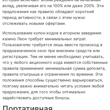
вклад, увеличивая его на 100% или даже 200%. Эти
предложения как правило обладают короткий
период активности, в связи с этим нужно
отслеживать новыми офертами.
Использование купон-кодов в игорном заведении
казино Леон требует минимальных затрат.
Пользователю требуется лишь ввести промокод в
предназначенное окно при внесении средств или
регистрации. Тем не менее необходимо учитывать,
что у любого акционного кода имеются собственные
правила применения: минимальная сумма депозита,
правила отыгрыша и ограничения по времени. Эти
положения способны существенно варьироваться,
поэтому важно внимательно читать условия любой
предложения, для того чтобы оптимально
задействовать доступные бонусы.
Портативная