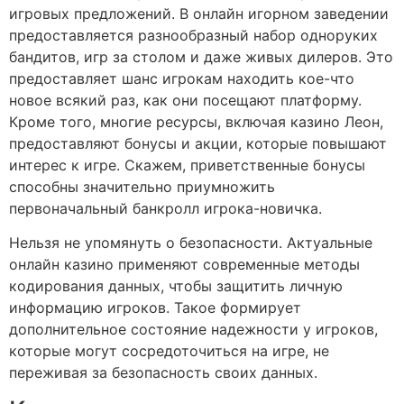
игровых предложений. В онлайн игорном заведении
предоставляется разнообразный набор одноруких
бандитов, игр за столом и даже живых дилеров. Это
предоставляет шанс игрокам находить кое-что
новое всякий раз, как они посещают платформу.
Кроме того, многие ресурсы, включая казино Леон,
предоставляют бонусы и акции, которые повышают
интерес к игре. Скажем, приветственные бонусы
способны значительно приумножить
первоначальный банкролл игрока-новичка.
Нельзя не упомянуть о безопасности. Актуальные
онлайн казино применяют современные методы
кодирования данных, чтобы защитить личную
информацию игроков. Такое формирует
дополнительное состояние надежности у игроков,
которые могут сосредоточиться на игре, не
переживая за безопасность своих данных.