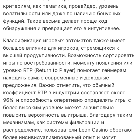
критериям, как тематика, провайдер, уровень
волатильности или даже по наличию бонусных
функций. Такое весьма делает проще ход
обнаружения и превращает его в интуитивнее.
Классификация игровых автоматов также имеет
большое влияние для игроков, стремящихся к
высшей продуктивности. Возможность сортировать
игры по востребованности, моменту появления или
уровню RTP (Return to Player) помогает геймерам
находить самые современные и доходные
предложения. Важно отметить, что обычный
коэффициент RTP в индустрии составляет около
96%, и способность оперативно определять игры с
более высоким уровнем может значительно
повысить вероятность выигрыша. Благодаря таким
механизмам, как системы фильтрации и
распределение, пользователи Leon Casino обретают
более индивидуализированный опыт и могут