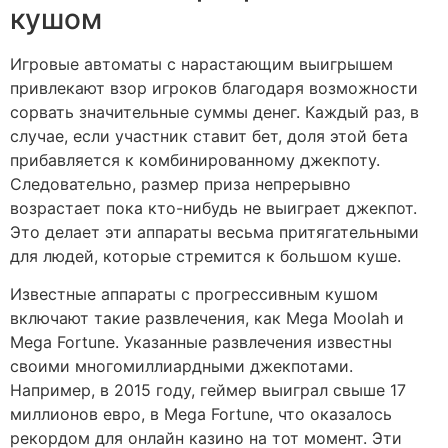
кушом
Игровые автоматы с нарастающим выигрышем
привлекают взор игроков благодаря возможности
сорвать значительные суммы денег. Каждый раз, в
случае, если участник ставит бет, доля этой бета
прибавляется к комбинированному джекпоту.
Следовательно, размер приза непрерывно
возрастает пока кто-нибудь не выиграет джекпот.
Это делает эти аппараты весьма притягательными
для людей, которые стремится к большом куше.
Известные аппараты с прогрессивным кушом
включают такие развлечения, как Mega Moolah и
Mega Fortune. Указанные развлечения известны
своими многомиллиардными джекпотами.
Например, в 2015 году, геймер выиграл свыше 17
миллионов евро, в Mega Fortune, что оказалось
рекордом для онлайн казино на тот момент. Эти