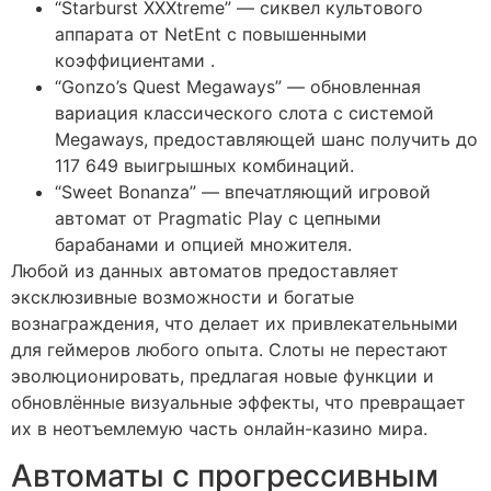
“Starburst XXXtreme” — сиквел культового
аппарата от NetEnt с повышенными
коэффициентами .
“Gonzo’s Quest Megaways” — обновленная
вариация классического слота с системой
Megaways, предоставляющей шанс получить до
117 649 выигрышных комбинаций.
“Sweet Bonanza” — впечатляющий игровой
автомат от Pragmatic Play с цепными
барабанами и опцией множителя.
Любой из данных автоматов предоставляет
эксклюзивные возможности и богатые
вознаграждения, что делает их привлекательными
для геймеров любого опыта. Слоты не перестают
эволюционировать, предлагая новые функции и
обновлённые визуальные эффекты, что превращает
их в неотъемлемую часть онлайн-казино мира.
Автоматы с прогрессивным