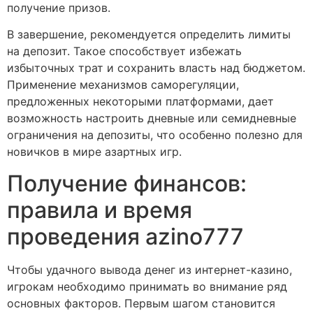
получение призов.
В завершение, рекомендуется определить лимиты
на депозит. Такое способствует избежать
избыточных трат и сохранить власть над бюджетом.
Применение механизмов саморегуляции,
предложенных некоторыми платформами, дает
возможность настроить дневные или семидневные
ограничения на депозиты, что особенно полезно для
новичков в мире азартных игр.
Получение финансов:
правила и время
проведения azino777
Чтобы удачного вывода денег из интернет-казино,
игрокам необходимо принимать во внимание ряд
основных факторов. Первым шагом становится