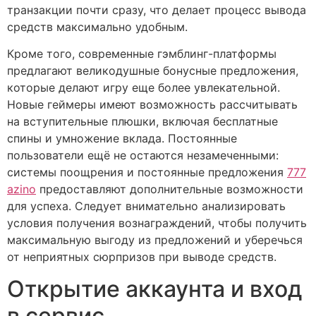
транзакции почти сразу, что делает процесс вывода
средств максимально удобным.
Кроме того, современные гэмблинг-платформы
предлагают великодушные бонусные предложения,
которые делают игру еще более увлекательной.
Новые геймеры имеют возможность рассчитывать
на вступительные плюшки, включая бесплатные
спины и умножение вклада. Постоянные
пользователи ещё не остаются незамеченными:
системы поощрения и постоянные предложения
777
azino
предоставляют дополнительные возможности
для успеха. Следует внимательно анализировать
условия получения вознаграждений, чтобы получить
максимальную выгоду из предложений и уберечься
от неприятных сюрпризов при выводе средств.
Открытие аккаунта и вход
в сервис