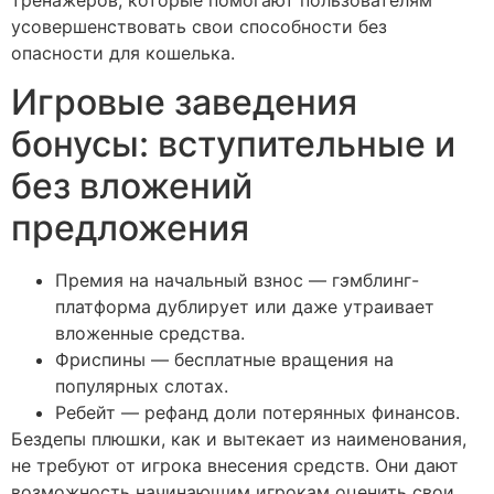
усовершенствовать свои способности без
опасности для кошелька.
Игровые заведения
бонусы: вступительные и
без вложений
предложения
Премия на начальный взнос — гэмблинг-
платформа дублирует или даже утраивает
вложенные средства.
Фриспины — бесплатные вращения на
популярных слотах.
Ребейт — рефанд доли потерянных финансов.
Бездепы плюшки, как и вытекает из наименования,
не требуют от игрока внесения средств. Они дают
возможность начинающим игрокам оценить свои