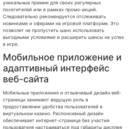
уникальные премии для своих регулярных
посетителей или в рамках промо-акций.
Следовательно рекомендуется отслеживать
новинками и оферами на игровой платформе. Это
позволит не пропустить шанс использовать
выгодными условиями и расширить шансы на успех
в игре.
Мобильное приложение и
адаптивный интерфейс
веб-сайта
Мобильные приложения и отзывчивый дизайн веб-
страницы занимают ведущую роль в
предоставлении удобства пользователей в
виртуальном казино. Респонсивный дизайн
обеспечивает интернет-странице без участия
пользователя настраиваться под габариты дисплея