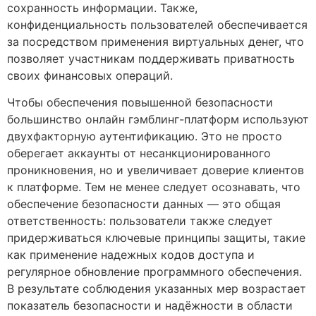
сохранность информации. Также,
конфиденциальность пользователей обеспечивается
за посредством применения виртуальных денег, что
позволяет участникам поддерживать приватность
своих финансовых операций.
Чтобы обеспечения повышенной безопасности
большинство онлайн гэмблинг-платформ используют
двухфакторную аутентификацию. Это не просто
оберегает аккаунты от несанкционированного
проникновения, но и увеличивает доверие клиентов
к платформе. Тем не менее следует осознавать, что
обеспечение безопасности данных — это общая
ответственность: пользователи также следует
придерживаться ключевые принципы защиты, такие
как применение надежных кодов доступа и
регулярное обновление программного обеспечения.
В результате соблюдения указанных мер возрастает
показатель безопасности и надёжности в области