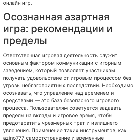
онлайн игр.
Осознанная азартная
игра: рекомендации и
пределы
Ответственная игровая деятельность служит
основным фактором коммуникации с игорным
заведением, который позволяет участникам
получать удовольствие от игровым процессом без
угрозы неблагоприятных последствий. Необходимо
осознавать, что управление над временем и
средствами — это база безопасного игрового
процесса. Пользователям советуется задавать
пределы на вклады и игровое время, чтобы
предотвратить чрезмерных трат и излишнего
увлечения. Применение таких инструментов, как
azino777 самоотстранение и временные