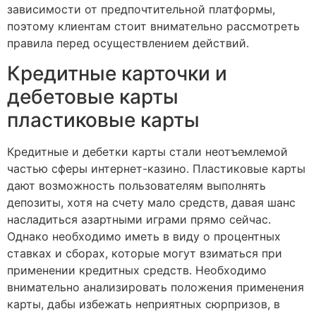
зависимости от предпочтительной платформы,
поэтому клиентам стоит внимательно рассмотреть
правила перед осуществлением действий.
Кредитные карточки и
дебетовые карты
пластиковые карты
Кредитные и дебетки карты стали неотъемлемой
частью сферы интернет-казино. Пластиковые карты
дают возможность пользователям выполнять
депозиты, хотя на счету мало средств, давая шанс
насладиться азартными играми прямо сейчас.
Однако необходимо иметь в виду о процентных
ставках и сборах, которые могут взиматься при
применении кредитных средств. Необходимо
внимательно анализировать положения применения
карты, дабы избежать неприятных сюрпризов, в