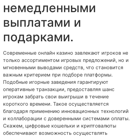
немедленными
выплатами и
подарками.
Современные онлайн казино завлекают игроков не
только ассортиментом игровых предложений, но и
мгновенными выводами средств, что становится
важным критерием при подборе платформы.
Подобные игорные заведения гарантируют
оперативные транзакции, предоставляя шанс
игрокам забрать свои выигрыши в течение
короткого времени. Такое осуществляется
благодаря применению инновационных технологий
и коллаборации с доверенными системами оплаты.
Скажем, цифровые кошельки и криптовалюты
обеспечивают возможность осуществлять