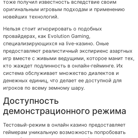
тоже получил известность вследствие своим
оригинальным игровым подходам и применению
новейших технологий.
Нельзя стоит игнорировать о подобных
провайдерах, как Evolution Gaming,
специализирующихся на live-казино. Оные
предоставляют реалистичный экспириенс азартных
игр вместе с живыми ведущими, которое манит тех,
кто жаждет подлинность в онлайн-гейминге. Их
система обслуживает множество диалектов и
денежных единиц, что делает ее доступной для
игроков по всему земному шару.
Доступность
демонстрационного режима
Тестовый-режим в онлайн казино предоставляет
геймерам уникальную возможность попробовать