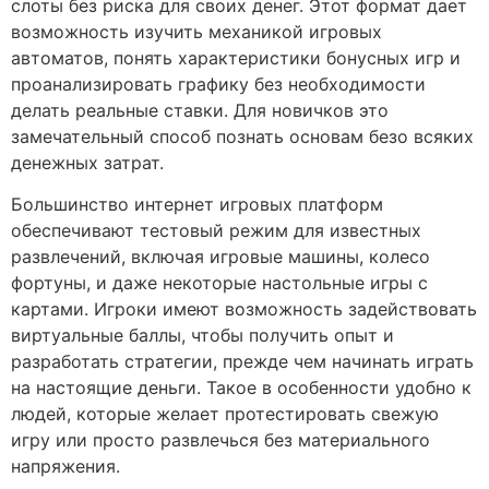
слоты без риска для своих денег. Этот формат дает
возможность изучить механикой игровых
автоматов, понять характеристики бонусных игр и
проанализировать графику без необходимости
делать реальные ставки. Для новичков это
замечательный способ познать основам безо всяких
денежных затрат.
Большинство интернет игровых платформ
обеспечивают тестовый режим для известных
развлечений, включая игровые машины, колесо
фортуны, и даже некоторые настольные игры с
картами. Игроки имеют возможность задействовать
виртуальные баллы, чтобы получить опыт и
разработать стратегии, прежде чем начинать играть
на настоящие деньги. Такое в особенности удобно к
людей, которые желает протестировать свежую
игру или просто развлечься без материального
напряжения.