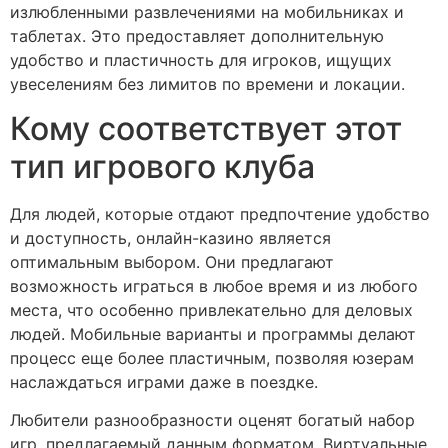
излюбленными развлечениями на мобильниках и
таблетах. Это предоставляет дополнительную
удобство и пластичность для игроков, ищущих
увеселениям без лимитов по времени и локации.
Кому соответствует этот
тип игрового клуба
Для людей, которые отдают предпочтение удобство
и доступность, онлайн-казино является
оптимальным выбором. Они предлагают
возможность играться в любое время и из любого
места, что особенно привлекательно для деловых
людей. Мобильные варианты и программы делают
процесс еще более пластичным, позволяя юзерам
наслаждаться играми даже в поездке.
Любители разнообразности оценят богатый набор
игр, предлагаемый данным форматом. Виртуальные