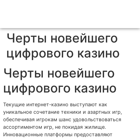
Черты новейшего
цифрового казино
Черты новейшего
цифрового казино
Текущие интернет-казино выступают как
уникальное сочетание техники и азартных игр,
обеспечивая игрокам шанс удовольствоваться
ассортиментом игр, не покидая жилище.
Инновационные платформы предоставляют