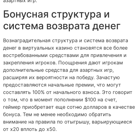
азартных игр.
Бонусная структура и
система возврата денег
Вознаградительная структура и система возврата
денег в виртуальных казино становятся все более
востребованными средствами для привлечения и
закрепления игроков. Поощрения дают игрокам
дополнительные средства для азартных игр,
расширяя их вероятности на победу. Зачастую
предоставляются начальные премии, что могут
составлять 100% от начального взноса. Это говорит
о том, что в момент пополнении $100 на счет,
геймер приобретает еще сотню долларов в качестве
бонуса. Тем не менее необходимо обратить
внимание на правила по отыгрышу, варьирующиеся
от x20 вплоть до x50.