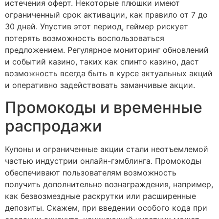
истечения оферт. Некоторые плюшки имеют
ограниченный срок активации, как правило от 7 до
30 дней. Упустив этот период, геймер рискует
потерять возможность воспользоваться
предложением. Регулярное мониторинг обновлений
и событий казино, таких как спинто казино, даст
возможность всегда быть в курсе актуальных акций
и оперативно задействовать заманчивые акции.
Промокоды и временные
распродажи
Купоны и ограниченные акции стали неотъемлемой
частью индустрии онлайн-гэмблинга. Промокоды
обеспечивают пользователям возможность
получить дополнительно вознаграждения, например,
как безвозмездные раскрутки или расширенные
депозиты. Скажем, при введении особого кода при