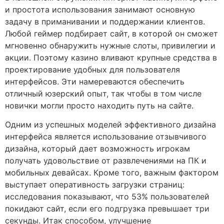
и простота использования занимают основную
задачу в приманивании и поддержании клиентов.
Любой геймер подбирает сайт, в которой он сможет
мгновенно обнаружить нужные слоты, привилегии и
акции. Поэтому казино вливают крупные средства в
проектирование удобных для пользователя
интерфейсов. Эти намереваются обеспечить
отличный юзерский опыт, так чтобы в том числе
новички могли просто находить путь на сайте.
Одним из успешных моделей эффективного дизайна
интерфейса является использование отзывчивого
дизайна, который дает возможность игрокам
получать удовольствие от развлечениями на ПК и
мобильных девайсах. Кроме того, важным фактором
выступает оперативность загрузки страниц:
исследования показывают, что 53% пользователей
покидают сайт, если его подгрузка превышает три
секунды. Итак способом, улучшение