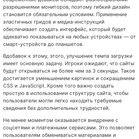
разрешениями мониторов, поэтому гибкий дизайн
становится обязательным условием. Применение
эластичных гридов и медиа-инструкций
обеспечивает создать интерфейс, который будет
адекватно показываться на любых устройствах — от
смарт-устройств до планшетов.
Вдобавок к этому, этого, улучшение темпа загрузки
имеет основную задачу. Игроки ожидают, что сайты
будут открываться не более чем за 3 секунды. Такое
достигается уменьшением картинок и сокращением
CSS и JavaScript. Кроме того важно создать
простую в использовании структуру сайта, чтобы
пользователи могли легко находить требуемые
сведения без дополнительных трудностей.
Не менее моментом оказывается внедрение с
соцсетями и платежными сервисами. Это позволяет
пользователям обмениваться материалами и