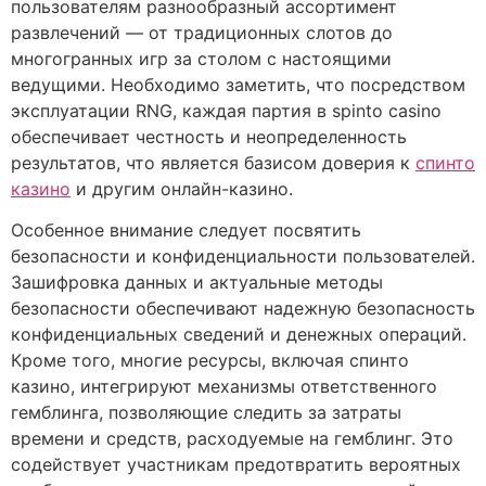
пользователям разнообразный ассортимент
развлечений — от традиционных слотов до
многогранных игр за столом с настоящими
ведущими. Необходимо заметить, что посредством
эксплуатации RNG, каждая партия в spinto casino
обеспечивает честность и неопределенность
результатов, что является базисом доверия к
спинто
казино
и другим онлайн-казино.
Особенное внимание следует посвятить
безопасности и конфиденциальности пользователей.
Зашифровка данных и актуальные методы
безопасности обеспечивают надежную безопасность
конфиденциальных сведений и денежных операций.
Кроме того, многие ресурсы, включая спинто
казино, интегрируют механизмы ответственного
гемблинга, позволяющие следить за затраты
времени и средств, расходуемые на гемблинг. Это
содействует участникам предотвратить вероятных