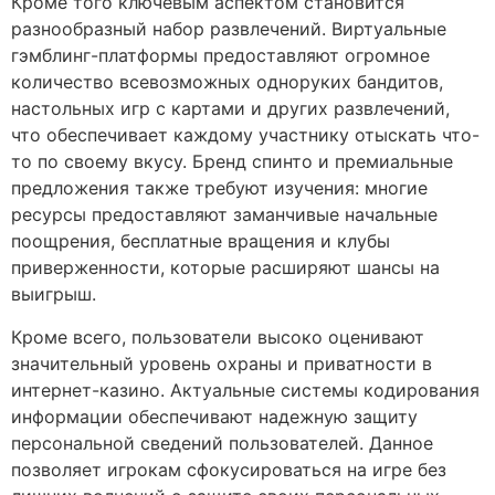
Кроме того ключевым аспектом становится
разнообразный набор развлечений. Виртуальные
гэмблинг-платформы предоставляют огромное
количество всевозможных одноруких бандитов,
настольных игр с картами и других развлечений,
что обеспечивает каждому участнику отыскать что-
то по своему вкусу. Бренд спинто и премиальные
предложения также требуют изучения: многие
ресурсы предоставляют заманчивые начальные
поощрения, бесплатные вращения и клубы
приверженности, которые расширяют шансы на
выигрыш.
Кроме всего, пользователи высоко оценивают
значительный уровень охраны и приватности в
интернет-казино. Актуальные системы кодирования
информации обеспечивают надежную защиту
персональной сведений пользователей. Данное
позволяет игрокам сфокусироваться на игре без