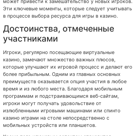
может привести к замешательство у новых игроков.
Эти ключевые моменты, которые следует учитывать
в процессе выбора ресурса для игры в казино.
Достоинства, отмеченные
участниками
Игроки, регулярно посещающие виртуальные
казино, замечают множество важных плюсов,
которые улучшают их игровой процесс и делают его
более прибыльным. Одним из главных основных
преимуществ оказывается опция участия в любое
время и из любого места. Благодаря мобильным
программам и подстраивающимся веб-сайтам,
игроки могут получать удовольствие от
излюбленными игровыми машинами или спинто
казино играми на столе непосредственно с
мобильных устройств или планшетов.