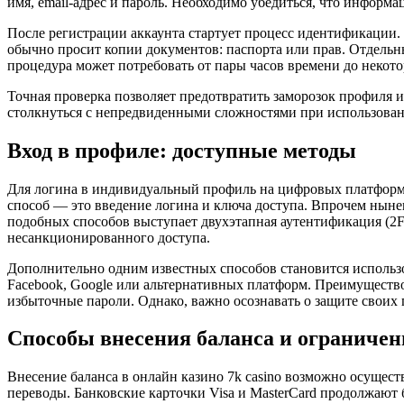
имя, email-адрес и пароль. Необходимо убедиться, что информ
После регистрации аккаунта стартует процесс идентификации. 
обычно просит копии документов: паспорта или прав. Отдельн
процедура может потребовать от пары часов времени до некотор
Точная проверка позволяет предотвратить заморозок профиля
столкнуться с непредвиденными сложностями при использовани
Вход в профиле: доступные методы
Для логина в индивидуальный профиль на цифровых платформа
способ — это введение логина и ключа доступа. Впрочем ныне
подобных способов выступает двухэтапная аутентификация (2F
несанкционированного доступа.
Дополнительно одним известных способов становится использо
Facebook, Google или альтернативных платформ. Преимущество 
избыточные пароли. Однако, важно осознавать о защите своих 
Способы внесения баланса и ограничен
Внесение баланса в онлайн казино 7k casino возможно осущест
переводы. Банковские карточки Visa и MasterCard продолжают