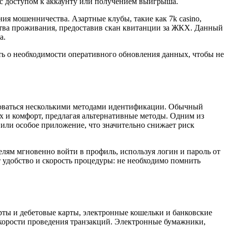
й с доступом к аккаунту или получением выигрыша.
ия мошенничества. Азартные клубы, такие как 7k casino,
ства проживания, предоставив скан квитанции за ЖКХ. Данный
а.
ь о необходимости оперативного обновления данных, чтобы не
ьзоваться несколькими методами идентификации. Обычный
х и комфорт, предлагая альтернативные методы. Одним из
или особое приложение, что значительно снижает риск
елям мгновенно войти в профиль, используя логин и пароль от
т удобство и скорость процедуры: не необходимо помнить
рты и дебетовые карты, электронные кошельки и банковские
скорости проведения транзакций. Электронные бумажники,