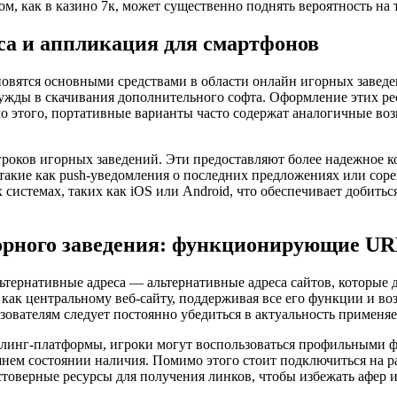
, как в казино 7к, может существенно поднять вероятность на 
са и аппликация для смартфонов
овятся основными средствами в области онлайн игорных заведе
нужды в скачивания дополнительного софта. Оформление этих ре
мо этого, портативные варианты часто содержат аналогичные в
гроков игорных заведений. Эти предоставляют более надежное 
акие как push-уведомления о последних предложениях или сорев
системах, таких как iOS или Android, что обеспечивает добить
орного заведения: функционирующие UR
ьтернативные адреса — альтернативные адреса сайтов, которые 
к центральному веб-сайту, поддерживая все его функции и воз
ьзователям следует постоянно убедиться в актуальность примен
блинг-платформы, игроки могут воспользоваться профильными 
м состоянии наличия. Помимо этого стоит подключиться на рас
остоверные ресурсы для получения линков, чтобы избежать афер