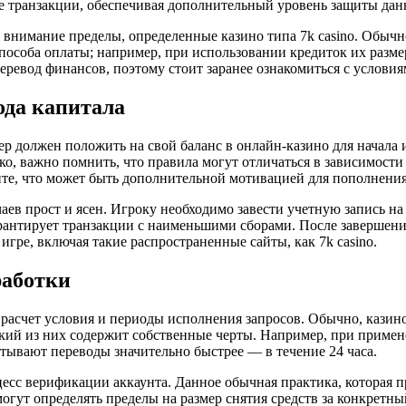
вные транзакции, обеспечивая дополнительный уровень защиты да
 внимание пределы, определенные казино типа 7k casino. Обычн
способа оплаты; например, при использовании кредиток их разм
еревод финансов, поэтому стоит заранее ознакомиться с условия
ода капитала
р должен положить на свой баланс в онлайн-казино для начала и
ко, важно помнить, что правила могут отличаться в зависимости
ите, что может быть дополнительной мотивацией для пополнения
в прост и ясен. Игроку необходимо завести учетную запись на 
рантирует транзакции с наименьшими сборами. После завершени
игре, включая такие распространенные сайты, как 7k casino.
работки
 расчет условия и периоды исполнения запросов. Обычно, казино
кий из них содержит собственные черты. Например, при примене
атывают переводы значительно быстрее — в течение 24 часа.
цесс верификации аккаунта. Данное обычная практика, которая 
огут определять пределы на размер снятия средств за конкретн