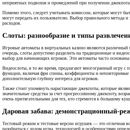
неприятных подвохов и промедлений при получении джекпота
Помимо этого, следует учитывать комиссии, которые могут бы
могут передать их пользователю. Выбор правильного метода и
расходов.
Слоты: разнообразие и типы развлечен
Игровые автоматы в виртуальных казино являются различный 
очередь, слоты допустимо разделить на традиционные и видео
выбор для начинающих игроков. Эти автоматы часто основаны
Видеослоты, в то же время, предлагают многогранный игру с 
функции, включая фри спины, коэффициенты и неповторимые 
дополнительную глубину интереса для игроков.
Также стоит упомянуть нарастающие джекпоты, которые являют
значительные средства за счет прогрессивному джекпоту, возра
очень притягательными для тех, кто стремится к большому куш
Даровая забава: демонстрационный-ре
Тестовый режим и тестовые версии игрушек — это отличная во
разобраться с ходом игры, технологией и особенностями опре