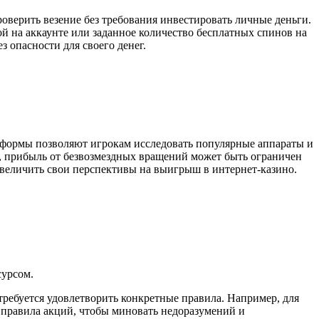
верить везение без требования инвестировать личные деньги.
й на аккаунте или заданное количество бесплатных спинов на
 опасности для своего денег.
тформы позволяют игрокам исследовать популярные аппараты и
, прибыль от безвозмездных вращений может быть ограничен
увеличить свои перспективы на выигрыш в интернет-казино.
сурсом.
 требуется удовлетворить конкретные правила. Например, для
 правила акций, чтобы миновать недоразумений и