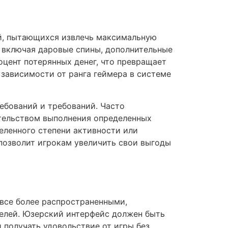
ей, пытающихся извлечь максимальную
, включая даровые спины, дополнительные
оцент потерянных денег, что превращает
 зависимости от ранга геймера в системе
ебований и требований. Часто
ательством выполнения определенных
еленного степени активности или
 позволит игрокам увеличить свои выгоды
 все более распространенными,
елей. Юзерский интерфейс должен быть
 получать удовольствие от игры без