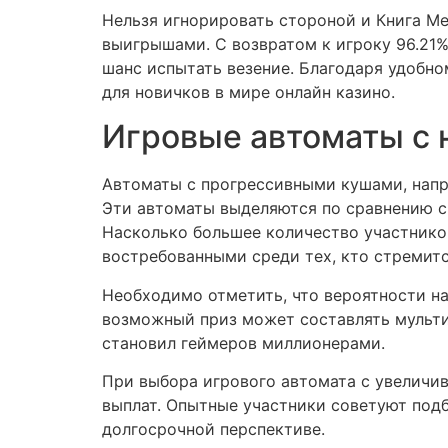
Нельзя игнорировать стороной и Книга Ме
выигрышами. С возвратом к игроку 96.21%
шанс испытать везение. Благодаря удобн
для новичков в мире онлайн казино.
Игровые автоматы с
Автоматы с прогрессивными кушами, напри
Эти автоматы выделяются по сравнению с 
Насколько большее количество участников
востребованными среди тех, кто стремитс
Необходимо отметить, что вероятности на
возможный приз может составлять мульти
становил геймеров миллионерами.
При выбора игрового автомата с увеличи
выплат. Опытные участники советуют подб
долгосрочной перспективе.