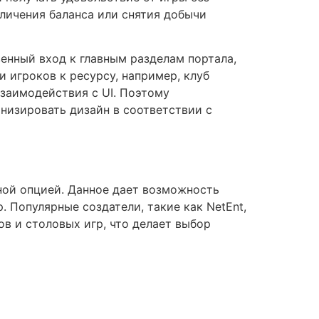
личения баланса или снятия добычи
венный вход к главным разделам портала,
 игроков к ресурсу, например, клуб
взаимодействия с UI. Поэтому
низировать дизайн в соответствии с
нной опцией. Данное дает возможность
 Популярные создатели, такие как NetEnt,
ов и столовых игр, что делает выбор