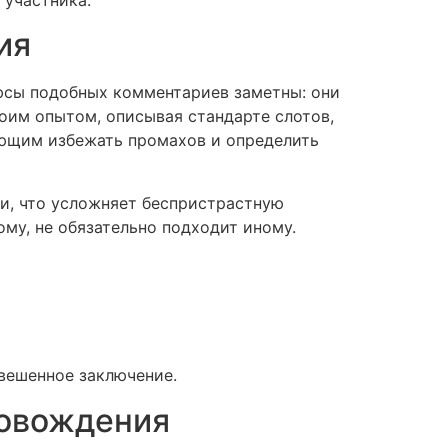
ия
люсы подобных комментариев заметны: они
оим опытом, описывая стандарте слотов,
ающим избежать промахов и определить
и, что усложняет беспристрастную
ому, не обязательно подходит иному.
вешенное заключение.
ровождения