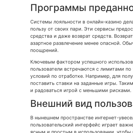
Программы преданно
Системы лояльности в онлайн-казино дел
пользу от своих пари. Эти сервисы предо
средства и даже возврат средств. Возвра
азартное развлечение менее опасной. Обы
поощрений.
Ключевым фактором успешного использова
пользователи встречаются с лимитами по
условий по отработке. Например, для пол
поставить ставки на заданные игры. Таки
и радоваться игрой с меньшими рисками.
Внешний вид пользов
В нынешнем пространстве интернет-увесел
пользовательский интерфейс играет важн
ясным и простым в использовании, чтобы 