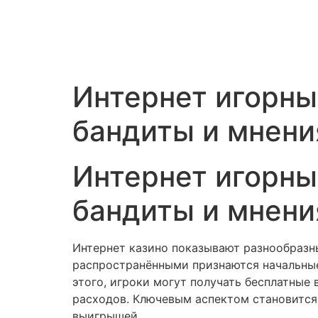
Интернет игорны
бандиты и мнени
Интернет игорны
бандиты и мнени
Интернет казино показывают разнообразны
распространёнными признаются начальные 
этого, игроки могут получать бесплатные
расходов. Ключевым аспектом становится
выигрышей.