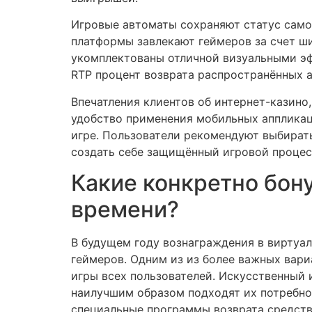
Игровые автоматы сохраняют статус самой
платформы завлекают геймеров за счет ш
укомплектованы отличной визуальными эф
RTP процент возврата распространённых а
Впечатления клиентов об интернет-казино
удобство применения мобильных аппликац
игре. Пользователи рекомендуют выбират
создать себе защищённый игровой процес
Какие конкретно бон
времени?
В будущем году вознаграждения в виртуа
геймеров. Одним из из более важных вари
игры всех пользователей. Искусственный 
наилучшим образом подходят их потребно
специальные программы возврата средств