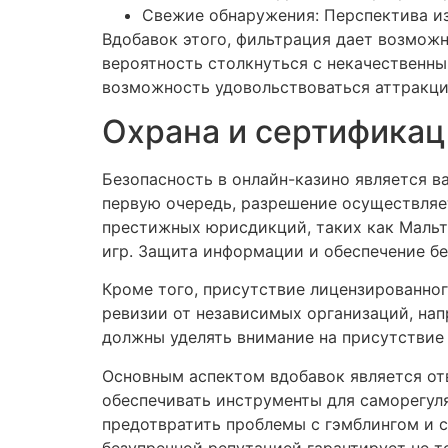
Свежие обнаружения: Перспектива из
Вдобавок этого, фильтрация дает возможн
вероятность столкнуться с некачественны
возможность удовольствоваться аттракци
Охрана и сертификац
Безопасность в онлайн-казино является в
первую очередь, разрешение осуществляе
престижных юрисдикций, таких как Мальт
игр. Защита информации и обеспечение б
Кроме того, присутствие лицензированног
ревизии от независимых организаций, нап
должны уделять внимание на присутствие 
Основным аспектом вдобавок является от
обеспечивать инструменты для саморегул
предотвратить проблемы с гэмблингом и 
безупречной репутацией гарантирует не т