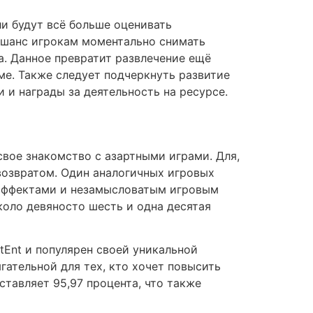
ли будут всё больше оценивать
 шанс игрокам моментально снимать
. Данное превратит развлечение ещё
ме. Также следует подчеркнуть развитие
и награды за деятельность на ресурсе.
вое знакомство с азартными играми. Для,
возвратом. Один аналогичных игровых
и эффектами и незамысловатым игровым
коло девяносто шесть и одна десятая
tEnt и популярен своей уникальной
гательной для тех, кто хочет повысить
ставляет 95,97 процента, что также