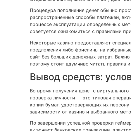
Процедура пополнения денег обычно прост
распространенные способы платежей, вкл
процессе эксплуатации определённых мет
советуется ознакомиться с правилами пр
Некоторые казино предоставляют специал
предложения либо фриспины на избранные
сайт без больших денежных затрат. Важно
поэтому стоит вдумчиво читать правила и
Вывод средств: усло
Во время получения денег с виртуального
проверка личности — это типовая операц
копии бумаг, удостоверяющих их персону 
зависимости от казино и выбранного мет
По завершении успешной проверки геймер
включают банковские транзакции, электр