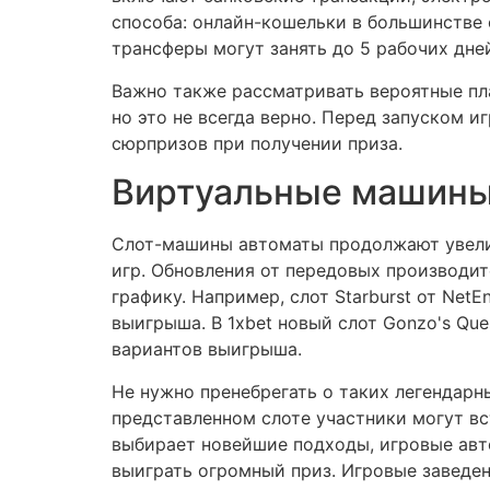
способа: онлайн-кошельки в большинстве 
трансферы могут занять до 5 рабочих дне
Важно также рассматривать вероятные пл
но это не всегда верно. Перед запуском 
сюрпризов при получении приза.
Виртуальные машины:
Слот-машины автоматы продолжают увелич
игр. Обновления от передовых производит
графику. Например, слот Starburst от Net
выигрыша. В 1xbet новый слот Gonzo's Qu
вариантов выигрыша.
Не нужно пренебрегать о таких легендарн
представленном слоте участники могут вс
выбирает новейшие подходы, игровые авт
выиграть огромный приз. Игровые заведен