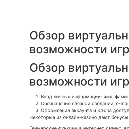
Обзор виртуальн
возможности иг
Обзор виртуальн
возможности иг
Ввод личных информации: имя, фамил
Обозначение связной сведений: e-mai
Оформление аккаунта и ключа доступ
Некоторые из онлайн-казино дают бонусы
Геймерские функции в интернет казино, 