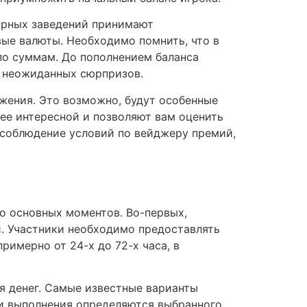
горных заведений принимают
ые валюты. Необходимо помнить, что в
по суммам. До пополнением баланса
ь неожиданных сюрпризов.
жения. Это возможно, будут особенные
ее интересной и позволяют вам оценить
 соблюдение условий по вейджеру премий,
о основных моментов. Во-первых,
. Участники необходимо предоставлять
римерно от 24-х до 72-х часа, в
я денег. Самые известные варианты
и выполнения определяются выбранного