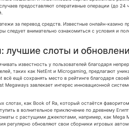
случаев предоставляют оперативные операции (до 24 ча
й.
атежи за перевод средств. Известные онлайн-казино п
игры следует внимательно ознакомиться с условия и по
 лучшие слоты и обновлен
ивать известность у пользователей благодаря непре
елей, таких как NetEnt и Microgaming, предлагают уни
Ent всё ещё сохранять место в рейтинге благодаря свое
est Megaways завлекает интерес инновационной систем
ых слотах, как Book of Ra, который остаётся фаворито
тупить в волнительноe приключение по древнему Египту
оматы с растущими джекпотами, например, как Mega 
ия регулярно обновляют свои сборники игровых автом