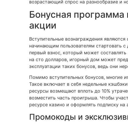
возрастающий спрос на разнообразие и но
Бонусная программа 
акции
Вступительные вознаграждения являются о
начинающим пользователям стартовать с 
первый взнос, который может составлять 
на сто долларов, игорный дом может пре
эксплуатации таких бонусов, ведь они не
Помимо вступительных бонусов, многие и
Такое включает в себя недельные кэшбэки
ресурсы возмещают вплоть до 10% утрачен
возместить часть проигрыша. Чтобы участ
ресурсе казино и оформлять подписку на 
Промокоды и эксклюзив