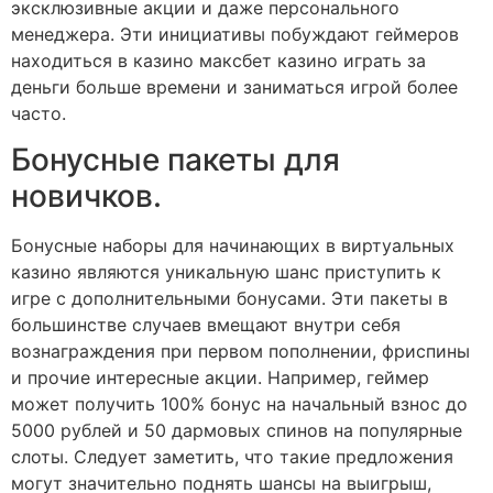
эксклюзивные акции и даже персонального
менеджера. Эти инициативы побуждают геймеров
находиться в казино максбет казино играть за
деньги больше времени и заниматься игрой более
часто.
Бонусные пакеты для
новичков.
Бонусные наборы для начинающих в виртуальных
казино являются уникальную шанс приступить к
игре с дополнительными бонусами. Эти пакеты в
большинстве случаев вмещают внутри себя
вознаграждения при первом пополнении, фриспины
и прочие интересные акции. Например, геймер
может получить 100% бонус на начальный взнос до
5000 рублей и 50 дармовых спинов на популярные
слоты. Следует заметить, что такие предложения
могут значительно поднять шансы на выигрыш,