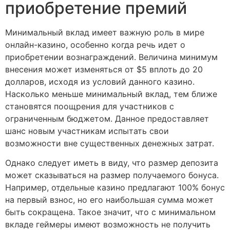
приобретение премий
Минимальный вклад имеет важную роль в мире
онлайн-казино, особенно когда речь идет о
приобретении вознаграждений. Величина минимум
внесения может изменяться от $5 вплоть до 20
долларов, исходя из условий данного казино.
Насколько меньше минимальный вклад, тем ближе
становятся поощрения для участников с
ограниченным бюджетом. Данное предоставляет
шанс новым участникам испытать свои
возможности вне существенных денежных затрат.
Однако следует иметь в виду, что размер депозита
может сказываться на размер получаемого бонуса.
Например, отдельные казино предлагают 100% бонус
на первый взнос, но его наибольшая сумма может
быть сокращена. Такое значит, что с минимальном
вкладе геймеры имеют возможность не получить