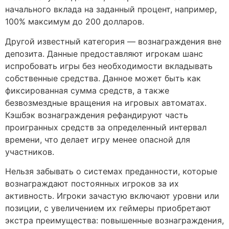
начального вклада на заданный процент, например,
100% максимум до 200 долларов.
Другой известный категория — вознаграждения вне
депозита. Данные предоставляют игрокам шанс
испробовать игры без необходимости вкладывать
собственные средства. Данное может быть как
фиксированная сумма средств, а также
безвозмездные вращения на игровых автоматах.
Кэшбэк вознаграждения рефандируют часть
проигранных средств за определенный интервал
времени, что делает игру менее опасной для
участников.
Нельзя забывать о системах преданности, которые
вознаграждают постоянных игроков за их
активность. Игроки зачастую включают уровни или
позиции, с увеличением их геймеры приобретают
экстра преимущества: повышенные вознаграждения,