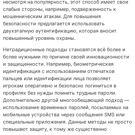
несмотря на популярность, этот способ имеет свои
слабые стороны, например, подверженность к
мошенническим атакам. Для повышения
безопасности предлагается использовать
двухэтапную аутентификацию, которая вносит
повышенный уровень охраны.
Нетрадиционные подходы становятся всё более и
более нужными по причине своей инновационности
и защищенности. Например, биометрическая
идентификация с использованием отпечатков
пальцев или идентификации лица позволяет
игрокам оперативно и безопасно логиниться в
профилях без нужды помнить трудные пароли.
Дополнительно другой многообещающий подход —
использование временных паролей, посылаемых на
мобильные устройства через сообщения SMS или
специальные приложения. Данные методы не просто
повышают защиту, к тому же существенно