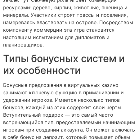
ресурсами: дерево, кирпич, животные, пшеница и
минералы. Участники строят трассы и поселения,
намереваясь властвовать на острове. Посредством
компоненту коммерции эта игра становится
настоящим испытанием для дипломатов и
планировщиков.
Типы бонусных систем и
их особенности
Бонусные предложения в виртуальных казино
занимают ключевую функцию в приманивании и
удержании игроков. Имеется несколько типов
бонусов, каждый из этих содержит свои черты.
Вступительный подарок — это самый часто
встречающийся тип, предоставляемый начинающим
игрокам при создании аккаунта. Он может включать
в себя бонус на депозит, который повышает объем