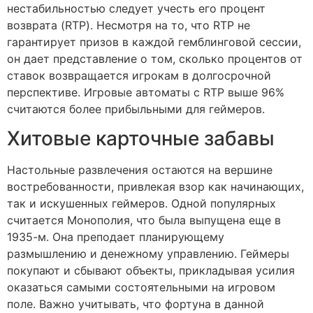
нестабильностью следует учесть его процент
возврата (RTP). Несмотря на то, что RTP не
гарантирует призов в каждой гемблинговой сессии,
он дает представление о том, сколько процентов от
ставок возвращается игрокам в долгосрочной
перспективе. Игровые автоматы с RTP выше 96%
считаются более прибыльными для геймеров.
Хитовые карточные забавы
Настольные развлечения остаются на вершине
востребованности, привлекая взор как начинающих,
так и искушенных геймеров. Одной популярных
считается Монополия, что была выпущена еще в
1935-м. Она преподает планирующему
размышлению и денежному управлению. Геймеры
покупают и сбывают объекты, прикладывая усилия
оказаться самыми состоятельными на игровом
поле. Важно учитывать, что фортуна в данной