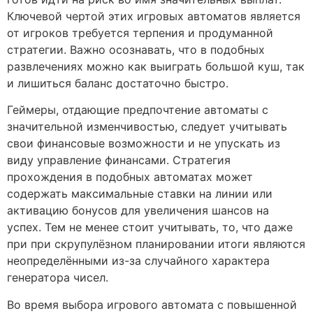
Ключевой чертой этих игровых автоматов является
от игроков требуется терпения и продуманной
стратегии. Важно осознавать, что в подобных
развлечениях можно как выиграть большой куш, так
и лишиться баланс достаточно быстро.
Геймеры, отдающие предпочтение автоматы с
значительной изменчивостью, следует учитывать
свои финансовые возможности и не упускать из
виду управление финансами. Стратегия
прохождения в подобных автоматах может
содержать максимальные ставки на линии или
активацию бонусов для увеличения шансов на
успех. Тем не менее стоит учитывать, то, что даже
при при скрупулёзном планировании итоги являются
неопределёнными из-за случайного характера
генератора чисел.
Во время выбора игрового автомата с повышенной