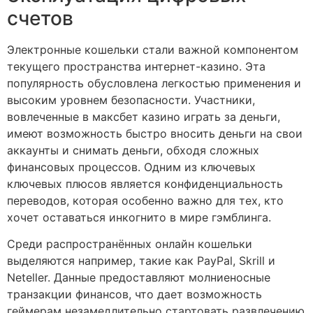
счетов
Электронные кошельки стали важной компонентом
текущего пространства интернет-казино. Эта
популярность обусловлена легкостью применения и
высоким уровнем безопасности. Участники,
вовлеченные в максбет казино играть за деньги,
имеют возможность быстро вносить деньги на свои
аккаунты и снимать деньги, обходя сложных
финансовых процессов. Одним из ключевых
ключевых плюсов является конфиденциальность
переводов, которая особенно важно для тех, кто
хочет оставаться инкогнито в мире гэмблинга.
Среди распространённых онлайн кошельки
выделяются например, такие как PayPal, Skrill и
Neteller. Данные предоставляют молниеносные
транзакции финансов, что дает возможность
геймерам незамедлительно стартовать развлечению