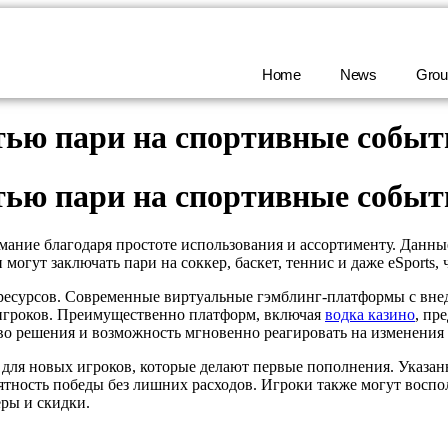
Home
News
Grou
тью пари на спортивные событ
тью пари на спортивные событ
ание благодаря простоте использования и ассортименту. Данны
могут заключать пари на соккер, баскет, теннис и даже eSports
ресурсов. Современные виртуальные гэмблинг-платформы с вне
игроков. Преимущественно платформ, включая
водка казино
, пр
аво решения и возможность мгновенно реагировать на изменения
для новых игроков, которые делают первые пополнения. Указан
ятность победы без лишних расходов. Игроки также могут воспо
еры и скидки.