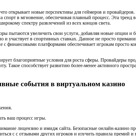
и, что открывает новые перспективы для геймеров и провайдер
а спорт в мгновение, обеспечивая плавный процесс. Эта тренд 
ирокому спектру развлечений из всех концов света.
торы пытаются увеличить свои услуги, добавляя новые опции и 
о и участвует в спортивных ставках. Данное не просто примани
ие с финансовыми платформами обеспечивает игрокам просто ко
мирует благоприятные условия для роста сферы. Провайдеры пр
ту. Такое способствует развитию более-менее активного простр
ивные события в виртуальном казино
жения.
ать ваш процесс игры.
внимание лицензию и имидж сайта. Безопасные онлайн-казино 
ться с с отзывами других игроков и изучить правила премий и