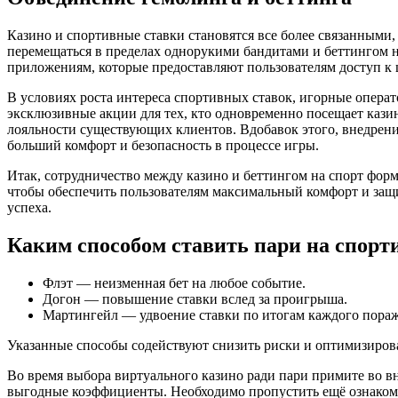
Казино и спортивные ставки становятся все более связанным
перемещаться в пределах однорукими бандитами и беттингом н
приложениям, которые предоставляют пользователям доступ к ш
В условиях роста интереса спортивных ставок, игорные опера
эксклюзивные акции для тех, кто одновременно посещает казин
лояльности существующих клиентов. Вдобавок этого, внедрен
больший комфорт и безопасность в процессе игры.
Итак, сотрудничество между казино и беттингом на спорт фор
чтобы обеспечить пользователям максимальный комфорт и защи
успеха.
Каким способом ставить пари на спорт
Флэт — неизменная бет на любое событие.
Догон — повышение ставки вслед за проигрыша.
Мартингейл — удвоение ставки по итогам каждого пора
Указанные способы содействуют снизить риски и оптимизиров
Во время выбора виртуального казино ради пари примите во 
выгодные коэффициенты. Необходимо пропустить ещё ознакоми