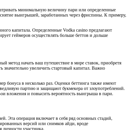
матривать минимальную величину пари или определенные
а снятие выигрышей, заработанных через фриспины. К примеру,
нного капитала. Определенные Vodka casino предлагают
ирует геймеров осуществлять больше беттов и дольше
й метод начать ваш путешествие в мире ставок, приобретя
ть значительно увеличить стартовый капитал. Важно
р бонуса в несколько раз. Оценки беттинга также имеют
ведливую партию и защищают букмекера от злоупотреблений.
ои вложения и повысить вероятность выигрыша в пари.
й. Эта операция включает в себя ряд основных стадий,
нированных версий или снимков айди, вроде
я личности участника.