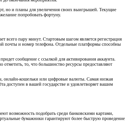
арт, но и планы для увеличения своих выигрышей. Текущие
 желание попробовать фортуну.
ает всего пару минут. Стартовым шагом является регистрация
нной почты и номер телефона. Отдельные платформы способны
придет сообщение с ссылкой для активирования аккаунта.
но отметить, то, что большинство ресурсы предоставляют
ты, онлайн-кошельки или цифровые валюты. Самая низкая
чёта доступен в вашей государстве и удовлетворяет вашим
меют возможность подобрать среди банковскими картами,
иртуальные бумажники гарантируют более быструю проведение