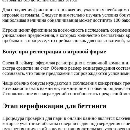
Для получения фриспинов за вложения, участнику необходимо
игровые автоматы. Следует внимательно изучать условия бону
наибольшая величина обналичивания может достигать 100 бакс
Игроки ценят фриспины за возможность исследовать современн
уникальные предложения, в которых количество бесплатных вр
пребывать в процессе, что прибыльно как для пользователей, та
Бонус при регистрации в игровой фирме
Свежий геймер, оформляя регистрацию в ставочной компании,
экстра средства на счет. Обычно размер вознаграждения соста
осознавать, что такие предложения сопровождаются условиями 
Чаще обычно бонусы нуждаются в соблюдения конкретных требо
возможность быть важными; нижний лимит обычно определяетс
Использование вознаграждений способно стать прекрасной ме
Этап верификации для беттинга
Процедура проверки для пари в онлайн казино является ключе
которые участники обязаны совершить для подтверждения сво
путешественнический документ или водительское удостоверени