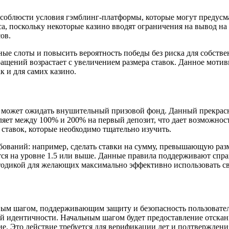
 соблюсти условия гэмблинг-платформы, которые могут предус
са, поскольку некоторые казино вводят ограничения на вывод н
ов.
ые слоты и повысить вероятность победы без риска для собстве
ащений возрастает с увеличением размера ставок. Данное мотив
к и для самих казино.
 может ожидать внушительный призовой фонд. Данный прекрасны
вляет между 100% и 200% на первый депозит, что дает возможнос
ставок, которые необходимо тщательно изучить.
ваний: например, сделать ставки на сумму, превышающую разме
я на уровне 1.5 или выше. Данные правила поддерживают спра
тодикой для желающих максимально эффективно использовать св
вым шагом, поддерживающим защиту и безопасность пользователе
ей идентичности. Начальным шагом будет предоставление отска
е. Это действие требуется для верификации лет и подтверждени