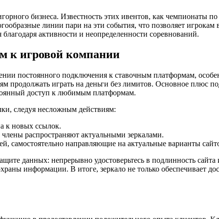
игорного бизнеса. Известность этих ивентов, как чемпионаты п
гообразные линии пари на эти события, что позволяет игрокам 
я благодаря активности и неопределенности соревнований.
м к игровой компании
ении постоянного подключения к ставочным платформам, особе
ям продолжать играть на деньги без лимитов. Основное плюс п
стоянный доступ к любимым платформам.
лки, следуя несложным действиям:
а к новых ссылок.
е члены распространяют актуальными зеркалами.
ей, самостоятельно направляющие на актуальные варианты сайт
ащите данных: непрерывно удостоверьтесь в подлинность сайта
раны информации. В итоге, зеркало не только обеспечивает дос