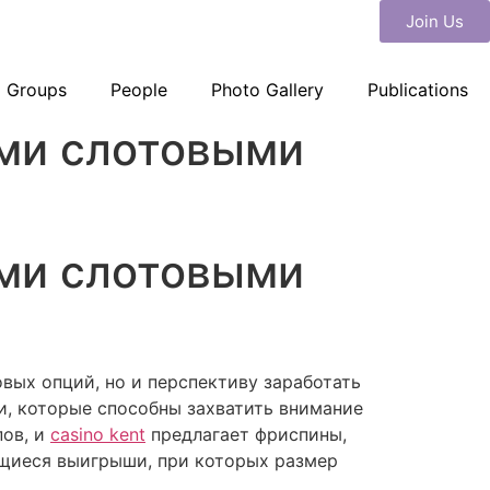
Join Us
Groups
People
Photo Gallery
Publications
ми слотовыми
ми слотовыми
ых опций, но и перспективу заработать
, которые способны захватить внимание
пов, и
casino kent
предлагает фриспины,
щиеся выигрыши, при которых размер