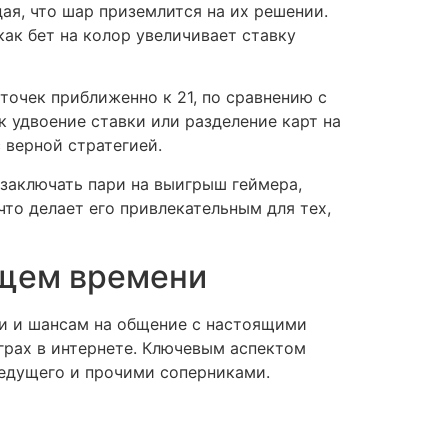
дая, что шар приземлится на их решении.
как бет на колор увеличивает ставку
точек приближенно к 21, по сравнению с
к удвоение ставки или разделение карт на
 верной стратегией.
 заключать пари на выигрыш геймера,
что делает его привлекательным для тех,
ящем времени
ти и шансам на общение с настоящими
грах в интернете. Ключевым аспектом
ведущего и прочими соперниками.