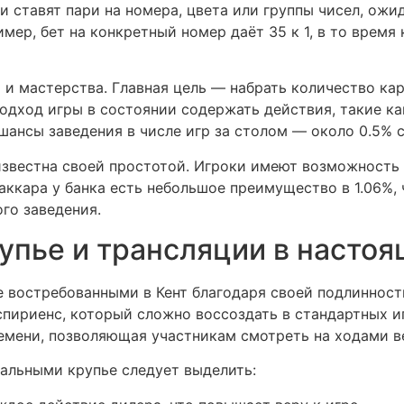
 ставят пари на номера, цвета или группы чисел, ожи
мер, бет на конкретный номер даёт 35 к 1, в то время 
 и мастерства. Главная цель — набрать количество кар
Подход игры в состоянии содержать действия, такие ка
ансы заведения в числе игр за столом — около 0.5% с
 известна своей простотой. Игроки имеют возможность
аккара у банка есть небольшое преимущество в 1.06%, 
го заведения.
упье и трансляции в насто
ее востребованными в Кент благодаря своей подлиннос
пириенс, который сложно воссоздать в стандартных и
ремени, позволяющая участникам смотреть на ходами 
еальными крупье следует выделить: