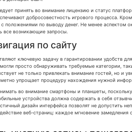
едует принять во внимание лицензию и статус платфор
еспечивают добросовестность игрового процесса. Кром
 с положениями по выводу денег. Не менее аспектом 
ь все возникающие запросы.
вигация по сайту
твляют ключевую задачу в гарантировании удобств для
 могли просто обнаруживать требуемые категории, так
ствует не только привлекать внимание гостей, но и у
аметно упрощает процедуру нахождения нужной инфор
нимать во внимание смартфоны и планшеты, поскольк
обильные устройства должна содержать в себя отзывч
стичный дизайн интерфейса позволят не допустить не
действие веб-страниц: каждое мгновение замедления 