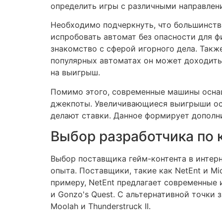
определить игры с различными направлени
Необходимо подчеркнуть, что большинств
испробовать автомат без опасности для ф
знакомство с сферой игорного дела. Такж
популярных автоматах он может доходить
на выигрыш.
Помимо этого, современные машины осна
джекпоты. Увеличивающиеся выигрыши особ
делают ставки. Данное формирует дополн
Выбор разработчика по 
Выбор поставщика гейм-контента в интерн
опыта. Поставщики, такие как NetEnt и M
примеру, NetEnt предлагает современные 
и Gonzo's Quest. С альтернативной точки 
Moolah и Thunderstruck II.