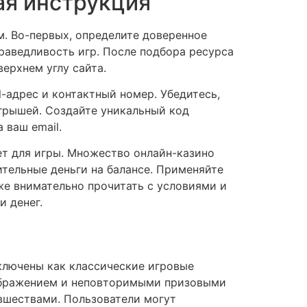
ая инструкция
м. Во-первых, определите доверенное
раведливость игр. После подбора ресурса
ерхнем углу сайта.
l-адрес и контактный номер. Убедитесь,
игрышей. Создайте уникальный код
 ваш email.
ет для игры. Множество онлайн-казино
тельные деньги на балансе. Применяйте
же внимательно прочитать с условиями и
 денег.
включены как классические игровые
ображением и неповторимыми призовыми
овшествами. Пользователи могут