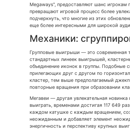
Megaways", предоставляют шанс игрокам п
превращают игровой процесс более увлек
подчеркнуть, что многие из этих обновлен
еще более интересными для широкой ауди
Механики: сгруппиро
Групповые выигрыши — это современная те
стандартных линеек выигрышей, кластер
объединение иконок в группы. Подобные с
прилегающих друг с другом по горизонтал
кластер, тем выше предполагаемый джекпо
повторные вращения при образовании кла
Мегавеи — другая увлекательная новинка 
выиграть, временами достигая 117 649 р
каждом катушке с каждым вращением, со
неожиданным и добавляет элемент неожид
энергичность и перспективу крупных выи