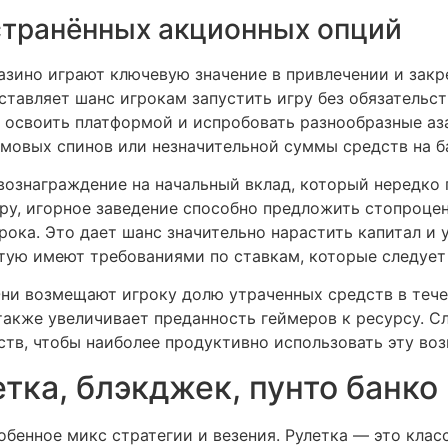
странённых акционных опций
азино играют ключевую значение в привлечении и закр
оставляет шанс игрокам запустить игру без обязательс
 освоить платформой и испробовать разнообразные аза
рмовых спинов или незначительной суммы средств на б
вознаграждение на начальный вклад, который нередко
еру, игорное заведение способно предложить стопроцен
грока. Это дает шанс значительно нарастить капитал и
астую имеют требованиями по ставкам, которые следуе
ни возмещают игроку долю утраченных средств в тече
 также увеличивает преданность геймеров к ресурсу. 
ств, чтобы наиболее продуктивно использовать эту во
тка, блэкджек, пунто банко
обенное микс стратегии и везения. Рулетка — это клас