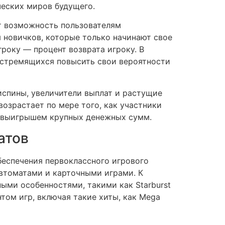
ческих миров будущего.
ет возможность пользователям
я новичков, которые только начинают свое
року — процент возврата игроку. В
 стремящихся повысить свои вероятности
спины, увеличители выплат и растущие
озрастает по мере того, как участники
я выигрышем крупных денежных сумм.
атов
беспечения первоклассного игрового
автоматами и карточными играми. К
ыми особенностями, такими как Starburst
нтом игр, включая такие хиты, как Mega