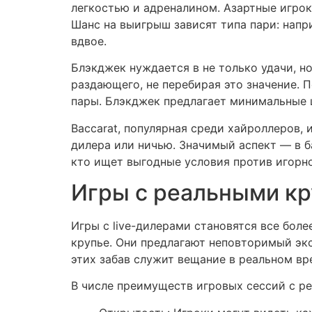
легкостью и адреналином. Азартные игроки
Шанс на выигрыш зависят типа пари: напри
вдвое.
Блэкджек нуждается в не только удачи, но
раздающего, не перебирая это значение. 
пары. Блэкджек предлагает минимальные ш
Baccarat, популярная среди хайроллеров,
дилера или ничью. Значимый аспект — в б
кто ищет выгодные условия против игорно
Игры с реальными кр
Игры с live-дилерами становятся все бол
крупье. Они предлагают неповторимый экс
этих забав служит вещание в реальном в
В числе преимуществ игровых сессий с р