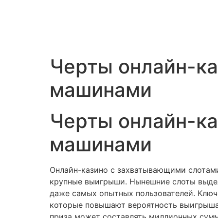
Черты онлайн-к
машинами
Черты онлайн-к
машинами
Онлайн-казино с захватывающими слотами
крупные выигрыши. Нынешние слоты выдел
даже самых опытных пользователей. Ключ
которые повышают вероятность выигрыша
приза может составлять миллионных сумм