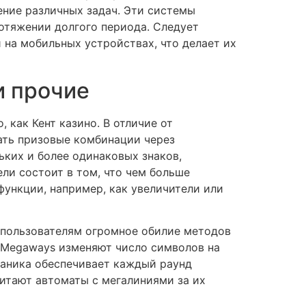
ение различных задач. Эти системы
отяжении долгого периода. Следует
и на мобильных устройствах, что делает их
и прочие
как Кент казино. В отличие от
ать призовые комбинации через
ьких и более одинаковых знаков,
ли состоит в том, что чем больше
функции, например, как увеличители или
т пользователям огромное обилие методов
. Megaways изменяют число символов на
аника обеспечивает каждый раунд
итают автоматы с мегалиниями за их