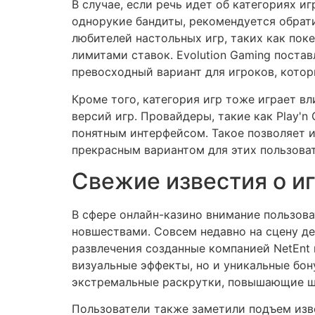
В случае, если речь идет об категориях 
однорукие бандиты, рекомендуется обрат
любителей настольных игр, таких как пок
лимитами ставок. Evolution Gaming пост
превосходный вариант для игроков, котор
Кроме того, категория игр тоже играет в
версий игр. Провайдеры, такие как Play'
понятным интерфейсом. Такое позволяет и
прекрасным вариантом для этих пользоват
Свежие известия о и
В сфере онлайн-казино внимание пользов
новшествами. Совсем недавно на сцену деб
развлечения созданные компанией NetEnt 
визуальные эффекты, но и уникальные бон
экстремальные раскрутки, повышающие ш
Пользователи также заметили подъем изв