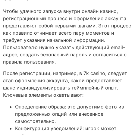
Чтобы удачного запуска внутри онлайн казино,
регистрационный процесс и оформление аккаунта
представляют собой первыми шагами. Этот процесс
как правило отнимает всего пару моментов и
требует указания начальной информации.
Пользователю нужно указать действующий email-
адрес, создать безопасный пароль и согласиться с
правила пользования.
После регистрации, например, в 7k casino, следует
этап оформления аккаунта, какой предоставляет
шанс индивидуализировать геймплейный опыт.
Ключевые элементы охватывают:
Определение образа: это допустимо фото из
предложенных опций или внесенное
самостоятельно.
Конфигурация уведомлений: игрок может