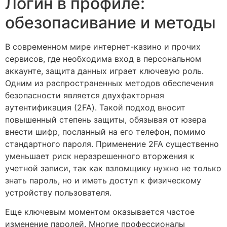
Логин в профиле:
обезопасивание и методы
В современном мире интернет-казино и прочих
сервисов, где необходима вход в персональном
аккаунте, защита данных играет ключевую роль.
Одним из распространенных методов обеспечения
безопасности является двухфакторная
аутентификация (2FA). Такой подход вносит
повышенный степень защиты, обязывая от юзера
внести шифр, посланный на его телефон, помимо
стандартного пароля. Применение 2FA существенно
уменьшает риск неразрешенного вторжения к
учетной записи, так как взломщику нужно не только
знать пароль, но и иметь доступ к физическому
устройству пользователя.
Еще ключевым моментом оказывается частое
изменение паролей. Многие профессионалы