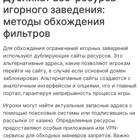
игорного заведения:
методы обхождения
фильтров
Для обхождения ограничений игорных заведений
используют дублирующие сайты ресурсов. Это
альтернативные адреса, какие позволяют игрокам
перейти на сайту, в случае если основной домен
заблокирован. Альтернативные сайты создаются с
аналогичным интерфейсом и опциями, что и главный
портал, гарантируя непрерывность процесса игры.
Игроки могут найти актуальные запасные адреса с
помощью поисковые системы или подписавшись на
рассылки от казино. Определенные ресурсы
предоставляют особые приложения или VPN-
сервисы для обходных маневров запретов. Важно