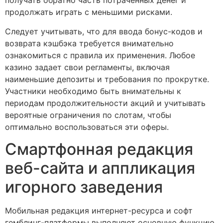
получать обратно часть потраченных денег и
продолжать играть с меньшими рисками.
Следует учитывать, что для ввода бонус-кодов и
возврата кэшбэка требуется внимательно
ознакомиться с правила их применения. Любое
казино задает свои регламенты, включая
наименьшие депозиты и требования по прокрутке.
Участники необходимо быть внимательны к
периодам продолжительности акций и учитывать
вероятные ограничения по слотам, чтобы
оптимально воспользоваться эти оферы.
Смартфонная редакция
веб-сайта и аппликация
игорного заведения
Мобильная редакция интернет-ресурса и софт
гемблинг-платформы выполняют основную функцию