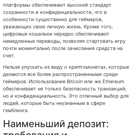
платформы обеспечивают высокий стандарт
сохранности и конфиденциальности, что в
особенности существенно для геймеров,
уважающих свою личную жизнь. Кроме того,
цифровые кошельки нередко обеспечивают
немедленные переводы, позволяя стартовать игру
почти моментально после зачисления средств на
счет.
Нельзя упускать из виду о криптомонетах, которые
делаются все более распространенными среди
геймеров. Использование Bitcoin или же Ethereum
обеспечивает не только безопасность транзакций,
но и конфиденциальность. Это отличный выбор для
людей, которые быть неузнанным в сфере
гэмблинга.
Наименьший депозит: