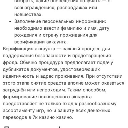
выбрать, какие оповещения получать — о
вознаграждениях, распродажах или
новшествах.
Заполнение персональных информации:
необходимо ввести фамилию и имя, дату
рождения и страну проживания для
верификации аккаунта.
Верификация аккаунта — важный процесс для
поддержания безопасности и предотвращения
фрода. Обычно процедура предполагает подачу
дубликатов документов, удостоверяющих
идентичность и адрес проживания. При отсутствии
этого этапа снятие средств вполне может оказаться
затруднён или непроходим. Таким способом,
формирование полноценного аккаунта
предоставляет не только вход к разнообразному
ассортименту игр, но и защиту всех денежных
переводов в 7к казино казино.