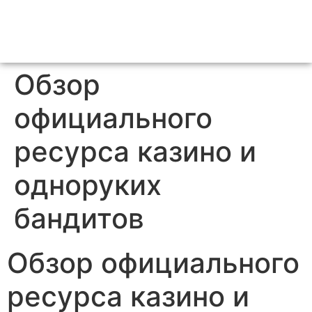
Обзор
официального
ресурса казино и
одноруких
бандитов
Обзор официального
ресурса казино и