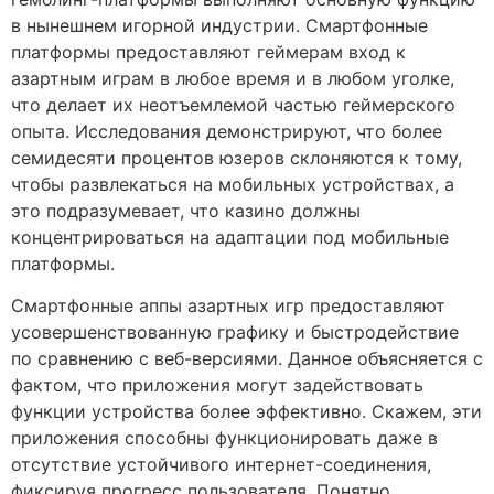
в нынешнем игорной индустрии. Смартфонные
платформы предоставляют геймерам вход к
азартным играм в любое время и в любом уголке,
что делает их неотъемлемой частью геймерского
опыта. Исследования демонстрируют, что более
семидесяти процентов юзеров склоняются к тому,
чтобы развлекаться на мобильных устройствах, а
это подразумевает, что казино должны
концентрироваться на адаптации под мобильные
платформы.
Смартфонные аппы азартных игр предоставляют
усовершенствованную графику и быстродействие
по сравнению с веб-версиями. Данное объясняется с
фактом, что приложения могут задействовать
функции устройства более эффективно. Скажем, эти
приложения способны функционировать даже в
отсутствие устойчивого интернет-соединения,
фиксируя прогресс пользователя. Понятно