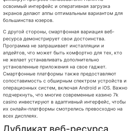
освоимый интерфейс и оперативная загрузка
экранов делают аппы оптимальным вариантом для
большинства юзеров.
С другой стороны, смартфонная вариация веб-
ресурса демонстрирует свои достоинства.
Программа не запрашивает инсталляции и
апдейтов, что может быть комфортно для тех, кто
не желает устанавливать дополнительно
установленные приложения на свое гаджет.
Смартфонные платформы также предоставляют
сопоставимость с обширным спектром устройств и
операционных систем, включая Android и iOS. Важно
подчеркнуть, что многие современные казино 7k
casino инвестируют в адаптивный интерфейс, чтобы
их онлайн-платформы смотрелись превосходно на
всех дисплеях.
Дубликат веб-ресурса