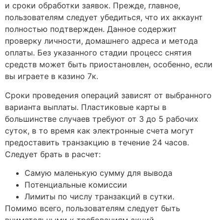
и сроки обработки заявок. Прежде, главное,
пользователям следует убедиться, что их аккаунт
полностью подтвержден. Данное содержит
проверку личности, домашнего адреса и метода
оплаты. Без указанного стадии процесс снятия
средств может быть приостановлен, особенно, если
вы играете в казино 7к.
Сроки проведения операций зависят от выбранного
варианта выплаты. Пластиковые карты в
большинстве случаев требуют от 3 до 5 рабочих
суток, в то время как электронные счета могут
предоставить транзакцию в течение 24 часов.
Следует брать в расчет:
Самую маленькую сумму для вывода
Потенциальные комиссии
Лимиты по числу транзакций в сутки.
Помимо всего, пользователям следует быть