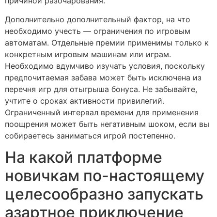
причиной разочарования.
Дополнительно дополнительный фактор, на что
необходимо учесть — ограничения по игровым
автоматам. Отдельные премии применимы только к
конкретным игровым машинам или играм.
Необходимо вдумчиво изучать условия, поскольку
предпочитаемая забава может быть исключена из
перечня игр для отыгрыша бонуса. Не забывайте,
учтите о сроках активности привилегий.
Ограниченный интервал времени для применения
поощрения может быть негативным шоком, если вы
собираетесь заниматься игрой постепенно.
На какой платформе
новичкам по-настоящему
целесообразно запускать
азартное приключение