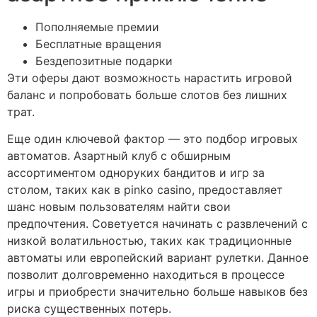
Пополняемые премии
Бесплатные вращения
Бездепозитные подарки
Эти оферы дают возможность нарастить игровой
баланс и попробовать больше слотов без лишних
трат.
Еще один ключевой фактор — это подбор игровых
автоматов. Азартный клуб с обширным
ассортиментом одноруких бандитов и игр за
столом, таких как в pinko casino, предоставляет
шанс новым пользователям найти свои
предпочтения. Советуется начинать с развлечений с
низкой волатильностью, таких как традиционные
автоматы или европейский вариант рулетки. Данное
позволит долговременно находиться в процессе
игры и приобрести значительно больше навыков без
риска существенных потерь.