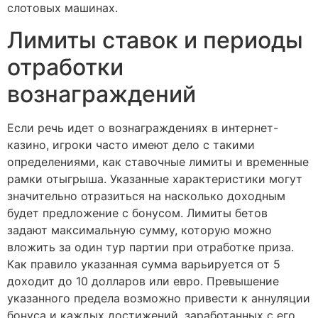
слотовых машинах.
Лимиты ставок и периоды
отработки
вознаграждений
Если речь идет о вознаграждениях в интернет-
казино, игроки часто имеют дело с такими
определениями, как ставочные лимиты и временные
рамки отыгрыша. Указанные характеристики могут
значительно отразиться на насколько доходным
будет предложение с бонусом. Лимиты бетов
задают максимальную сумму, которую можно
вложить за один тур партии при отработке приза.
Как правило указанная сумма варьируется от 5
доходит до 10 долларов или евро. Превышение
указанного предела возможно привести к аннуляции
бонуса и каждых достижений, заработанных с его