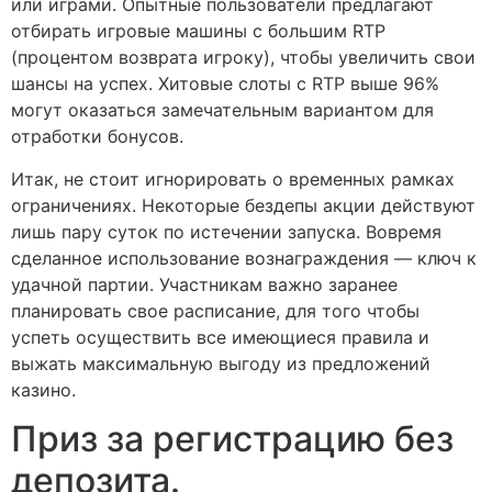
или играми. Опытные пользователи предлагают
отбирать игровые машины с большим RTP
(процентом возврата игроку), чтобы увеличить свои
шансы на успех. Хитовые слоты с RTP выше 96%
могут оказаться замечательным вариантом для
отработки бонусов.
Итак, не стоит игнорировать о временных рамках
ограничениях. Некоторые бездепы акции действуют
лишь пару суток по истечении запуска. Вовремя
сделанное использование вознаграждения — ключ к
удачной партии. Участникам важно заранее
планировать свое расписание, для того чтобы
успеть осуществить все имеющиеся правила и
выжать максимальную выгоду из предложений
казино.
Приз за регистрацию без
депозита.