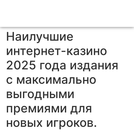
Наилучшие
интернет-казино
2025 года издания
с максимально
выгодными
премиями для
новых игроков.