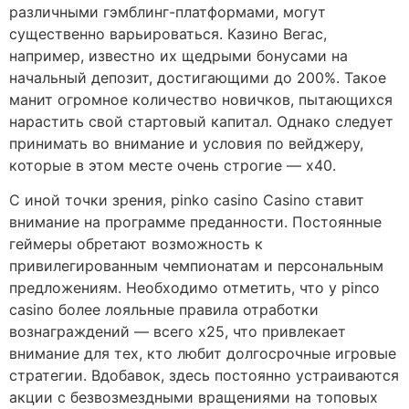
различными гэмблинг-платформами, могут
существенно варьироваться. Казино Вегас,
например, известно их щедрыми бонусами на
начальный депозит, достигающими до 200%. Такое
манит огромное количество новичков, пытающихся
нарастить свой стартовый капитал. Однако следует
принимать во внимание и условия по вейджеру,
которые в этом месте очень строгие — x40.
С иной точки зрения, pinko casino Casino ставит
внимание на программе преданности. Постоянные
геймеры обретают возможность к
привилегированным чемпионатам и персональным
предложениям. Необходимо отметить, что у pinco
casino более лояльные правила отработки
вознаграждений — всего x25, что привлекает
внимание для тех, кто любит долгосрочные игровые
стратегии. Вдобавок, здесь постоянно устраиваются
акции с безвозмездными вращениями на топовых