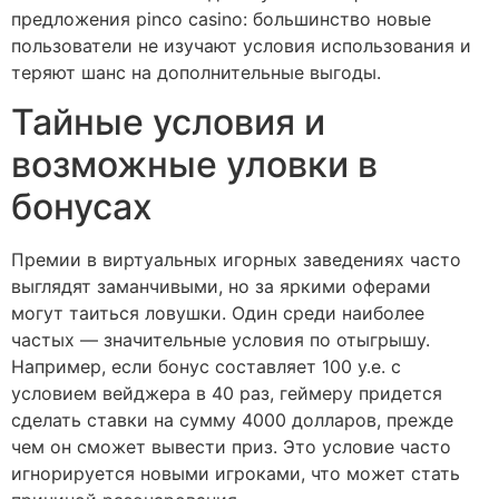
предложения pinco casino: большинство новые
пользователи не изучают условия использования и
теряют шанс на дополнительные выгоды.
Тайные условия и
возможные уловки в
бонусах
Премии в виртуальных игорных заведениях часто
выглядят заманчивыми, но за яркими оферами
могут таиться ловушки. Один среди наиболее
частых — значительные условия по отыгрышу.
Например, если бонус составляет 100 у.е. с
условием вейджера в 40 раз, геймеру придется
сделать ставки на сумму 4000 долларов, прежде
чем он сможет вывести приз. Это условие часто
игнорируется новыми игроками, что может стать