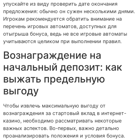
упускайте из виду проверить дате окончания
предложения: обычно он сужен несколькими днями.
Игрокам рекомендуется обратить внимание на
перечень игровых автоматов, доступных для
отыгрыша бонуса, ведь не все игровые автоматы
учитываются целиком при выполнении правил.
Вознаграждение на
начальный депозит: как
выжать предельную
выгоду
Чтобы извлечь максимальную выгоду от
вознаграждения за стартовый вклад в интернет-
казино, необходимо рассматривать некоторые
важных аспектов. Во-первых, важно детально
проанализировать положения и условия бонуса.