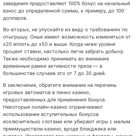
заведения предоставляют 100% бонус на начальный
взнос до определенной суммы, к примеру, до 100
долларов.
Во-вторых, не упускайте из виду о требованиях по
отыгрышу. Оные имеют возможность изменяться от
x20 вплоть до x50 и выше. Когда ниже уровня
процент ставки, настолько легче забрать добычу.
Также необходимо принимать во внимание
временные рамки активности приза — в
большинстве случаев это от 7 до 30 дней.
В заключение, обратите внимание на перечень
игровых автоматов в пинко казино,
предоставленных для применения бонуса.
Некоторые онлайн-казино ограничивают
использование вступительных бонусов
исключительно слотами или убирают игры с малым
преимуществом казино, вроде блэкджека или
рулетки. Исследовав все указанные факторы, можно