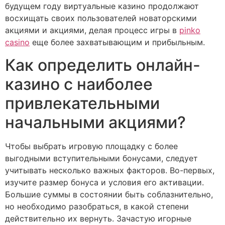
будущем году виртуальные казино продолжают
восхищать своих пользователей новаторскими
акциями и акциями, делая процесс игры в
pinko
casino
еще более захватывающим и прибыльным.
Как определить онлайн-
казино с наиболее
привлекательными
начальными акциями?
Чтобы выбрать игровую площадку с более
выгодными вступительными бонусами, следует
учитывать несколько важных факторов. Во-первых,
изучите размер бонуса и условия его активации.
Большие суммы в состоянии быть соблазнительно,
но необходимо разобраться, в какой степени
действительно их вернуть. Зачастую игорные