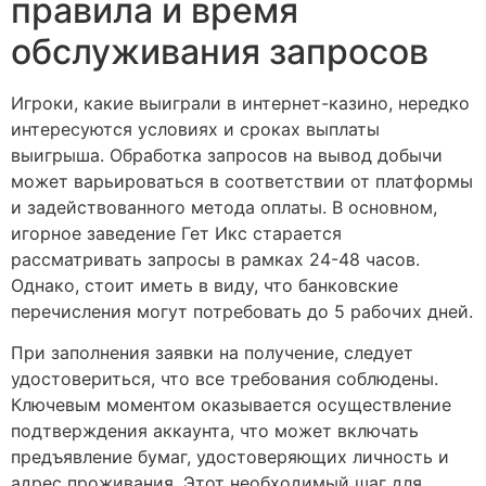
правила и время
обслуживания запросов
Игроки, какие выиграли в интернет-казино, нередко
интересуются условиях и сроках выплаты
выигрыша. Обработка запросов на вывод добычи
может варьироваться в соответствии от платформы
и задействованного метода оплаты. В основном,
игорное заведение Гет Икс старается
рассматривать запросы в рамках 24-48 часов.
Однако, стоит иметь в виду, что банковские
перечисления могут потребовать до 5 рабочих дней.
При заполнения заявки на получение, следует
удостовериться, что все требования соблюдены.
Ключевым моментом оказывается осуществление
подтверждения аккаунта, что может включать
предъявление бумаг, удостоверяющих личность и
адрес проживания. Этот необходимый шаг для