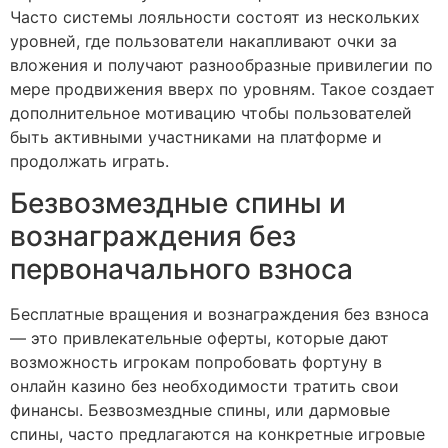
Часто системы лояльности состоят из нескольких
уровней, где пользователи накапливают очки за
вложения и получают разнообразные привилегии по
мере продвижения вверх по уровням. Такое создает
дополнительное мотивацию чтобы пользователей
быть активными участниками на платформе и
продолжать играть.
Безвозмездные спины и
вознаграждения без
первоначального взноса
Бесплатные вращения и вознаграждения без взноса
— это привлекательные оферты, которые дают
возможность игрокам попробовать фортуну в
онлайн казино без необходимости тратить свои
финансы. Безвозмездные спины, или дармовые
спины, часто предлагаются на конкретные игровые