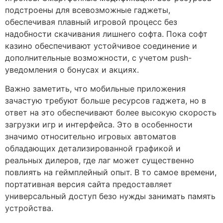
подстроены для всевозможные гаджеты,
обеспечивая плавный игровой процесс без
надобности скачивания лишнего софта. Пока софт
казино обеспечивают устойчивое соединение и
дополнительные возможности, с учетом push-
уведомления о бонусах и акциях.
Важно заметить, что мобильные приложения
зачастую требуют больше ресурсов гаджета, но в
ответ на это обеспечивают более высокую скорость
загрузки игр и интерфейса. Это в особенности
значимо относительно игровых автоматов
обладающих детализированной графикой и
реальных дилеров, где лаг может существенно
повлиять на геймплейный опыт. В то самое времени,
портативная версия сайта предоставляет
универсальный доступ безо нужды занимать память
устройства.