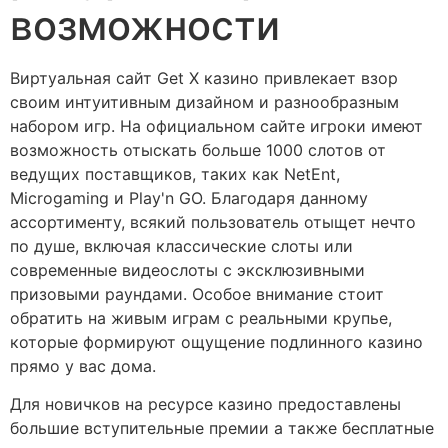
возможности
Виртуальная сайт Get X казино привлекает взор
своим интуитивным дизайном и разнообразным
набором игр. На официальном сайте игроки имеют
возможность отыскать больше 1000 слотов от
ведущих поставщиков, таких как NetEnt,
Microgaming и Play'n GO. Благодаря данному
ассортименту, всякий пользователь отыщет нечто
по душе, включая классические слоты или
современные видеослоты с эксклюзивными
призовыми раундами. Особое внимание стоит
обратить на живым играм с реальными крупье,
которые формируют ощущение подлинного казино
прямо у вас дома.
Для новичков на ресурсе казино предоставлены
большие вступительные премии а также бесплатные