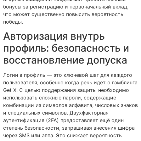
бонусы за регистрацию и первоначальный вклад,
что может существенно повысить вероятность
победы.
Авторизация внутрь
профиль: безопасность и
восстановление допуска
Логин в профиль — это ключевой шаг для каждого
пользователя, особенно когда речь идет о гэмблинга
Get X. С целью поддержания защиты необходимо
использовать сложные пароли, содержащие
комбинации из символов алфавита, числовых знаков
и специальных символов. Двухфакторная
аутентификация (2FA) предоставляет ещё один
степень безопасности, запрашивая внесения шифра
через SMS или аппа. Это снижает вероятность