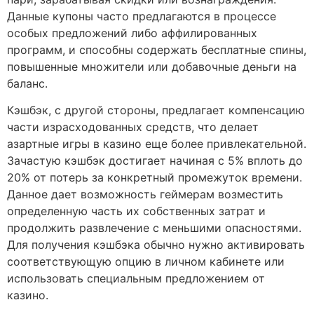
Данные купоны часто предлагаются в процессе
особых предложений либо аффилированных
программ, и способны содержать бесплатные спины,
повышенные множители или добавочные деньги на
баланс.
Кэшбэк, с другой стороны, предлагает компенсацию
части израсходованных средств, что делает
азартные игры в казино еще более привлекательной.
Зачастую кэшбэк достигает начиная с 5% вплоть до
20% от потерь за конкретный промежуток времени.
Данное дает возможность геймерам возместить
определенную часть их собственных затрат и
продолжить развлечение с меньшими опасностями.
Для получения кэшбэка обычно нужно активировать
соответствующую опцию в личном кабинете или
использовать специальным предложением от
казино.