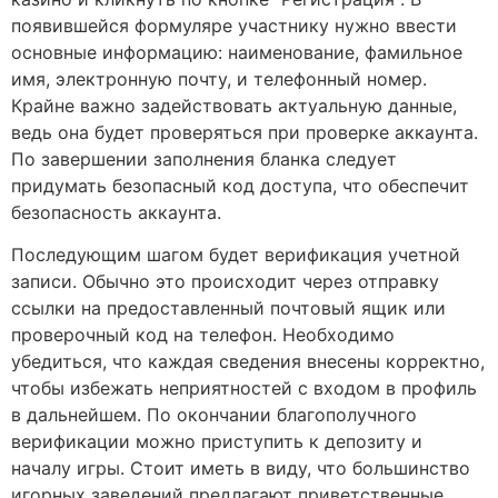
появившейся формуляре участнику нужно ввести
основные информацию: наименование, фамильное
имя, электронную почту, и телефонный номер.
Крайне важно задействовать актуальную данные,
ведь она будет проверяться при проверке аккаунта.
По завершении заполнения бланка следует
придумать безопасный код доступа, что обеспечит
безопасность аккаунта.
Последующим шагом будет верификация учетной
записи. Обычно это происходит через отправку
ссылки на предоставленный почтовый ящик или
проверочный код на телефон. Необходимо
убедиться, что каждая сведения внесены корректно,
чтобы избежать неприятностей с входом в профиль
в дальнейшем. По окончании благополучного
верификации можно приступить к депозиту и
началу игры. Стоит иметь в виду, что большинство
игорных заведений предлагают приветственные