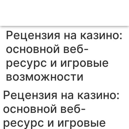
Рецензия на казино:
основной веб-
ресурс и игровые
возможности
Рецензия на казино:
основной веб-
ресурс и игровые