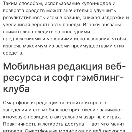
Таким способом, использование купон-кодов и
возврата средств может значительно улучшить
результативность игры в казино, снижая издержки и
увеличивая вероятность победы. Игроки обязаны
внимательно следить за последними
предложениями и условиями использования, чтобы
извлечь максимум из всеми преимуществами этих
средств.
Мобильная редакция веб-
ресурса и софт гэмблинг-
клуба
Смартфонная редакция веб-сайта игорного
заведения и его мобильное приложение занимают
ключевую позицию в актуальном азартных играх.
Практичность и легкость доступа — вот что манит
игроков. Смартфонные модификации веб-ресурсов