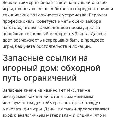
Всякий геймер выбирает свой наилучший способ
игры, основываясь на собственных предпочтениях и
технических возможностях устройства. Впрочем
профессионалы советуют иметь обеих выбора
наготове, чтобы применять все преимущества
новейших технологий в сфере гемблинга. Данное
дает возможность непрерывно быть в процессе
игры, без учета обстоятельств и локации.
Запасные ссылки на
игорный дом: обходной
путь ограничений
Запасные линки на казино Гет Икс, также
именуемые как копии, стали незаменимым
инструментом для геймеров, которые жаждут
миновать фильтры. Данные ссылки предоставляют
вход к аналогичным материалам и опциям, что и