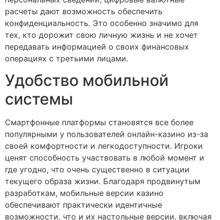
расчеты дают возможность обеспечить
конфиденциальность. Это особенно значимо для
тех, кто дорожит свою личную жизнь и не хочет
передавать информацией о своих финансовых
операциях с третьими лицами.
Удобство мобильной
системы
Смартфонные платформы становятся все более
популярными у пользователей онлайн-казино из-за
своей комфортности и легкодоступности. Игроки
ценят способность участвовать в любой момент и
где угодно, что очень существенно в ситуации
текущего образа жизни. Благодаря продвинутым
разработкам, мобильные версии казино
обеспечивают практически идентичные
возможности, что и их настольные версии, включая