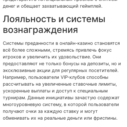
денег и обещает захватывающий геймплей.
Лояльность и системы
вознаграждения
Системы преданности в онлайн-казино становятся
всё более сложными, стремясь привлечь фокус
игроков и увеличить их удовольствие. Они
предоставляют не только бонусы на депозиты, но и
эксклюзивные акции для регулярных посетителей.
Например, пользователи VIP-клубов способны
рассчитывать на увеличенные ставочные лимиты,
ускоренные выплаты и доступ к специальным
турнирам. Данные инициативы зачастую содержат
многоуровневую систему, в которой пользователи
получают очки за каждую ставку и могут
обменивать их на реальные деньги или фриспины.