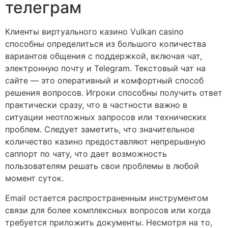
телеграм
Клиенты виртуального казино Vulkan casino
способны определиться из большого количества
вариантов общения с поддержкой, включая чат,
электронную почту и Telegram. Текстовый чат на
сайте — это оперативный и комфортный способ
решения вопросов. Игроки способны получить ответ
практически сразу, что в частности важно в
ситуации неотложных запросов или технических
проблем. Следует заметить, что значительное
количество казино предоставляют непрерывную
саппорт по чату, что дает возможность
пользователям решать свои проблемы в любой
момент суток.
Email остается распространенным инструментом
связи для более комплексных вопросов или когда
требуется приложить документы. Несмотря на то,