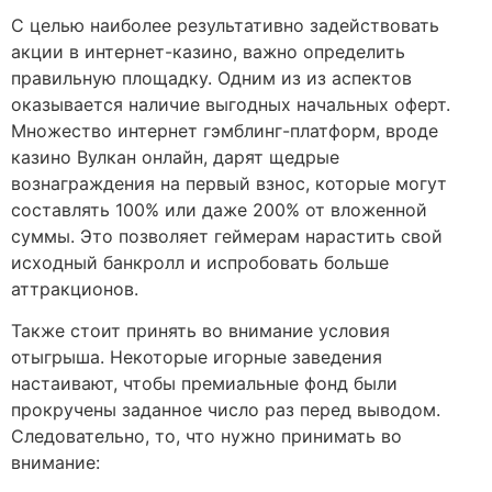
С целью наиболее результативно задействовать
акции в интернет-казино, важно определить
правильную площадку. Одним из из аспектов
оказывается наличие выгодных начальных оферт.
Множество интернет гэмблинг-платформ, вроде
казино Вулкан онлайн, дарят щедрые
вознаграждения на первый взнос, которые могут
составлять 100% или даже 200% от вложенной
суммы. Это позволяет геймерам нарастить свой
исходный банкролл и испробовать больше
аттракционов.
Также стоит принять во внимание условия
отыгрыша. Некоторые игорные заведения
настаивают, чтобы премиальные фонд были
прокручены заданное число раз перед выводом.
Следовательно, то, что нужно принимать во
внимание: