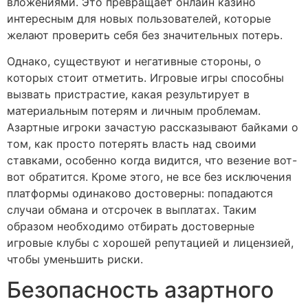
вложениями. Это превращает онлайн казино
интересным для новых пользователей, которые
желают проверить себя без значительных потерь.
Однако, существуют и негативные стороны, о
которых стоит отметить. Игровые игры способны
вызвать пристрастие, какая результирует в
материальным потерям и личным проблемам.
Азартные игроки зачастую рассказывают байками о
том, как просто потерять власть над своими
ставками, особенно когда видится, что везение вот-
вот обратится. Кроме этого, не все без исключения
платформы одинаково достоверны: попадаются
случаи обмана и отсрочек в выплатах. Таким
образом необходимо отбирать достоверные
игровые клубы с хорошей репутацией и лицензией,
чтобы уменьшить риски.
Безопасность азартного