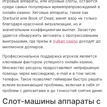
Игровые аппараты, или игровые слоты, остаются
среди самых популярных времяпрепровождений в
онлайн казино. Хитовые аппараты, такие как
Starburst или Book of Dead, манят взор не только
благодаря красочной визуализации, но и
значительным коэффициентам выплат. Зачастую
удается обнаружить автоматы с прогрессивными
выигрышами, где призы в
Vulkan casino
доходят до
миллионов долларов.
Профессиональное поддержка игроков является
ключевым фактором успешного онлайн казино.
Множество ресурсы предоставляют непрерывную
помощь через мессенджер, e-mail и в том числе
телефон. Такое позволяет геймерам быстро решать
всякие возникающие проблемы, включая в себя от
проблем с депозитами и до тонкостей снятия денег.
Слот-машины аппараты с