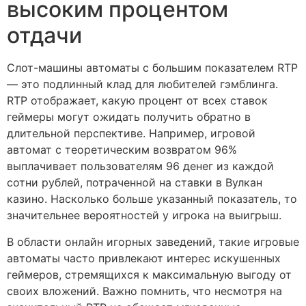
высоким процентом
отдачи
Слот-машины автоматы с большим показателем RTP
— это подлинный клад для любителей гэмблинга.
RTP отображает, какую процент от всех ставок
геймеры могут ожидать получить обратно в
длительной перспективе. Например, игровой
автомат с теоретическим возвратом 96%
выплачивает пользователям 96 денег из каждой
сотни рублей, потраченной на ставки в Вулкан
казино. Насколько больше указанный показатель, то
значительнее вероятностей у игрока на выигрыш.
В области онлайн игорных заведений, такие игровые
автоматы часто привлекают интерес искушенных
геймеров, стремящихся к максимальную выгоду от
своих вложений. Важно помнить, что несмотря на