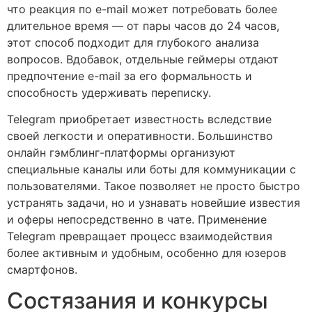
что реакция по e-mail может потребовать более
длительное время — от пары часов до 24 часов,
этот способ подходит для глубокого анализа
вопросов. Вдобавок, отдельные геймеры отдают
предпочтение e-mail за его формальность и
способность удерживать переписку.
Telegram приобретает известность вследствие
своей легкости и оперативности. Большинство
онлайн гэмблинг-платформы организуют
специальные каналы или боты для коммуникации с
пользователями. Такое позволяет не просто быстро
устранять задачи, но и узнавать новейшие известия
и оферы непосредственно в чате. Применение
Telegram превращает процесс взаимодействия
более активным и удобным, особенно для юзеров
смартфонов.
Состязания и конкурсы