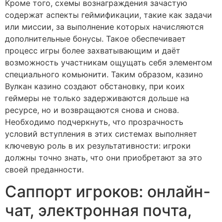
Кроме того, схемы вознаграждения зачастую
содержат аспекты геймификации, такие как задачи
или миссии, за выполнение которых начисляются
дополнительные бонусы. Такое обеспечивает
процесс игры более захватывающим и даёт
возможность участникам ощущать себя элементом
специального комьюнити. Таким образом, казино
Вулкан казино создают обстановку, при коих
геймеры не только задерживаются дольше на
ресурсе, но и возвращаются снова и снова.
Необходимо подчеркнуть, что прозрачность
условий вступления в этих системах выполняет
ключевую роль в их результативности: игроки
должны точно знать, что они приобретают за это
своей преданности.
Саппорт игроков: онлайн-
чат, электронная почта,