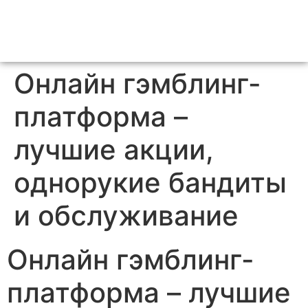
Онлайн гэмблинг-
платформа –
лучшие акции,
однорукие бандиты
и обслуживание
Онлайн гэмблинг-
платформа – лучшие