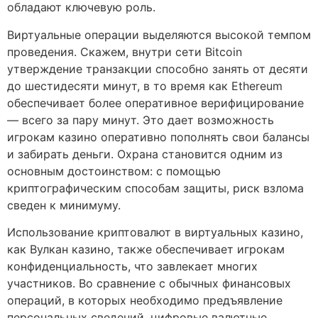
обладают ключевую роль.
Виртуальные операции выделяются высокой темпом
проведения. Скажем, внутри сети Bitcoin
утверждение транзакции способно занять от десяти
до шестидесяти минут, в то время как Ethereum
обеспечивает более оперативное верифицирование
— всего за пару минут. Это дает возможность
игрокам казино оперативно пополнять свои балансы
и забирать деньги. Охрана становится одним из
основным достоинством: с помощью
криптографическим способам защиты, риск взлома
сведен к минимуму.
Использование криптовалют в виртуальных казино,
как Вулкан казино, также обеспечивает игрокам
конфиденциальность, что завлекает многих
участников. Во сравнение с обычных финансовых
операций, в которых необходимо предъявление
персональных сведений, цифровые валютные