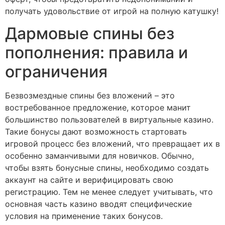
получать удовольствие от игрой на полную катушку!
Дармовые спины без
пополнения: правила и
ограничения
Безвозмездные спины без вложений – это
востребованное предложение, которое манит
большинство пользователей в виртуальные казино.
Такие бонусы дают возможность стартовать
игровой процесс без вложений, что превращает их в
особенно заманчивыми для новичков. Обычно,
чтобы взять бонусные спины, необходимо создать
аккаунт на сайте и верифицировать свою
регистрацию. Тем не менее следует учитывать, что
основная часть казино вводят специфические
условия на применение таких бонусов.