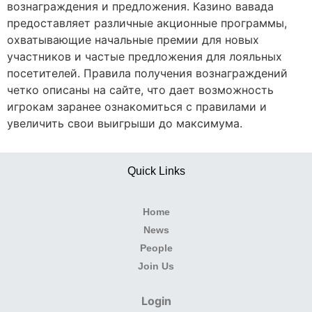
вознаграждения и предложения. Казино вавада
предоставляет различные акционные программы,
охватывающие начальные премии для новых
участников и частые предложения для лояльных
посетителей. Правила получения вознаграждений
четко описаны на сайте, что дает возможность
игрокам заранее ознакомиться с правилами и
увеличить свои выигрыши до максимума.
Quick Links
Home
News
People
Join Us
Login