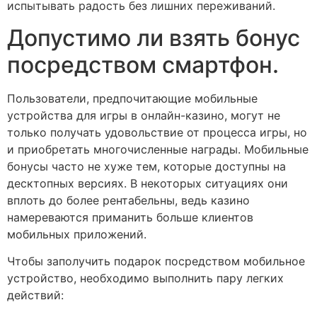
испытывать радость без лишних переживаний.
Допустимо ли взять бонус
посредством смартфон.
Пользователи, предпочитающие мобильные
устройства для игры в онлайн-казино, могут не
только получать удовольствие от процесса игры, но
и приобретать многочисленные награды. Мобильные
бонусы часто не хуже тем, которые доступны на
десктопных версиях. В некоторых ситуациях они
вплоть до более рентабельны, ведь казино
намереваются приманить больше клиентов
мобильных приложений.
Чтобы заполучить подарок посредством мобильное
устройство, необходимо выполнить пару легких
действий: