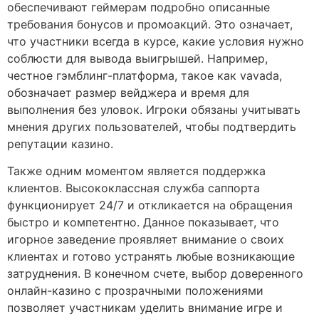
обеспечивают геймерам подробно описанные
требования бонусов и промоакций. Это означает,
что участники всегда в курсе, какие условия нужно
соблюсти для вывода выигрышей. Например,
честное гэмблинг-платформа, такое как vavada,
обозначает размер вейджера и время для
выполнения без уловок. Игроки обязаны учитывать
мнения других пользователей, чтобы подтвердить
репутации казино.
Также одним моментом является поддержка
клиентов. Высококлассная служба саппорта
функционирует 24/7 и откликается на обращения
быстро и компетентно. Данное показывает, что
игорное заведение проявляет внимание о своих
клиентах и готово устранять любые возникающие
затруднения. В конечном счете, выбор доверенного
онлайн-казино с прозрачными положениями
позволяет участникам уделить внимание игре и