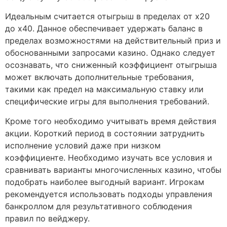
Идеальным считается отыгрыш в пределах от x20
до x40. Данное обеспечивает удержать баланс в
пределах возможностями на действительный приз и
обоснованными запросами казино. Однако следует
осознавать, что сниженный коэффициент отыгрыша
может включать дополнительные требования,
такими как предел на максимальную ставку или
специфические игры для выполнения требований.
Кроме того необходимо учитывать время действия
акции. Короткий период в состоянии затруднить
исполнение условий даже при низком
коэффициенте. Необходимо изучать все условия и
сравнивать варианты многочисленных казино, чтобы
подобрать наиболее выгодный вариант. Игрокам
рекомендуется использовать подходы управления
банкроллом для результативного соблюдения
правил по вейджеру.