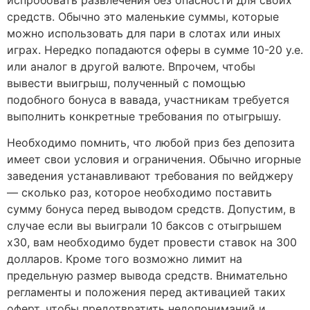
средств. Обычно это маленькие суммы, которые
можно использовать для пари в слотах или иных
играх. Нередко попадаются оферы в сумме 10-20 у.е.
или аналог в другой валюте. Впрочем, чтобы
вывести выигрыш, полученный с помощью
подобного бонуса в вавада, участникам требуется
выполнить конкретные требования по отыгрышу.
Необходимо помнить, что любой приз без депозита
имеет свои условия и ограничения. Обычно игорные
заведения устанавливают требования по вейджеру
— сколько раз, которое необходимо поставить
сумму бонуса перед выводом средств. Допустим, в
случае если вы выиграли 10 баксов с отыгрышем
x30, вам необходимо будет провести ставок на 300
долларов. Кроме того возможно лимит на
предельную размер вывода средств. Внимательно
регламенты и положения перед активацией таких
оферт, чтобы предотвратить недопониманий и