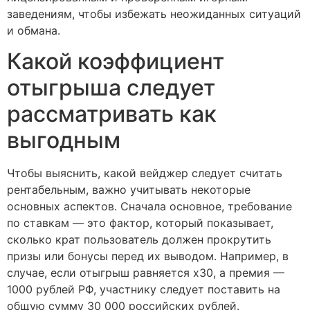
заведениям, чтобы избежать неожиданных ситуаций
и обмана.
Какой коэффициент
отыгрыша следует
рассматривать как
выгодным
Чтобы выяснить, какой вейджер следует считать
рентабельным, важно учитывать некоторые
основных аспектов. Сначала основное, требование
по ставкам — это фактор, который показывает,
сколько крат пользователь должен прокрутить
призы или бонусы перед их выводом. Например, в
случае, если отыгрыш равняется x30, а премия —
1000 рублей РФ, участнику следует поставить на
общую сумму 30 000 российских рублей.