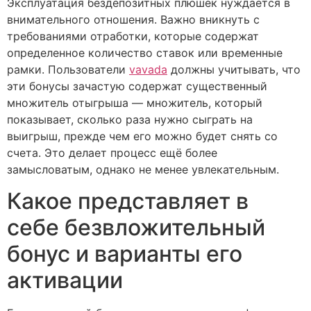
Эксплуатация бездепозитных плюшек нуждается в
внимательного отношения. Важно вникнуть с
требованиями отработки, которые содержат
определенное количество ставок или временные
рамки. Пользователи
vavada
должны учитывать, что
эти бонусы зачастую содержат существенный
множитель отыгрыша — множитель, который
показывает, сколько раза нужно сыграть на
выигрыш, прежде чем его можно будет снять со
счета. Это делает процесс ещё более
замысловатым, однако не менее увлекательным.
Какое представляет в
себе безвложительный
бонус и варианты его
активации