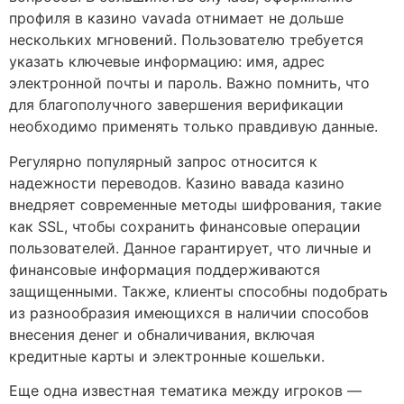
профиля в казино vavada отнимает не дольше
нескольких мгновений. Пользователю требуется
указать ключевые информацию: имя, адрес
электронной почты и пароль. Важно помнить, что
для благополучного завершения верификации
необходимо применять только правдивую данные.
Регулярно популярный запрос относится к
надежности переводов. Казино вавада казино
внедряет современные методы шифрования, такие
как SSL, чтобы сохранить финансовые операции
пользователей. Данное гарантирует, что личные и
финансовые информация поддерживаются
защищенными. Также, клиенты способны подобрать
из разнообразия имеющихся в наличии способов
внесения денег и обналичивания, включая
кредитные карты и электронные кошельки.
Еще одна известная тематика между игроков —