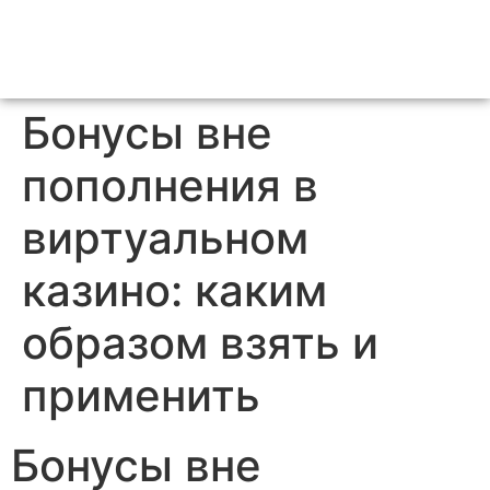
Бонусы вне
пополнения в
виртуальном
казино: каким
образом взять и
применить
Бонусы вне