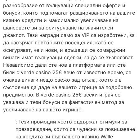
разнообразие от вълнуващи специални оферти и
бонуси, които подпомагат разширяването на вашите
казино кредити и максимално увеличаване на
шансовете ви за осигуряване на значителен
джакпот. Тези награди само за VIP са изработени, за
да насърчат повторните посещения, като се
осигуряват, че и нови, и връщащи се комарджии
винаги имат вълнуващи сделки, за да се възползват.
Независимо дали сте нов в платформата или сте
били с verde casino 25€ вече от известно време, се
очаква винаги нещо свежо зад ъгъла, което е в
състояние да даде на вашето игрище за подобрено
предимство. В verde casino 25€ всеки играч се
уважава и тези бонуси са фантастичен метод за
увеличаване на вашето игрище.
; Тези промоции често съдържат стимули за
презареждане, които са чудесни за повишаване
на кредита ви във вашето казино Walle