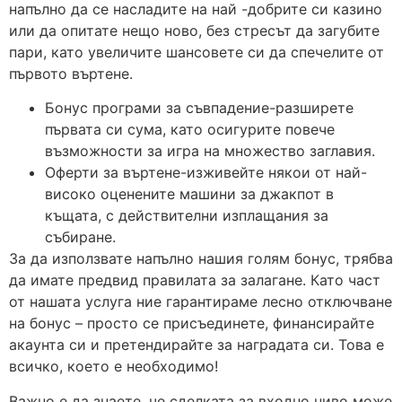
напълно да се насладите на най -добрите си казино
или да опитате нещо ново, без стресът да загубите
пари, като увеличите шансовете си да спечелите от
първото въртене.
Бонус програми за съвпадение-разширете
първата си сума, като осигурите повече
възможности за игра на множество заглавия.
Оферти за въртене-изживейте някои от най-
високо оценените машини за джакпот в
къщата, с действителни изплащания за
събиране.
За да използвате напълно нашия голям бонус, трябва
да имате предвид правилата за залагане. Като част
от нашата услуга ние гарантираме лесно отключване
на бонус – просто се присъединете, финансирайте
акаунта си и претендирайте за наградата си. Това е
всичко, което е необходимо!
Важно е да знаете, че сделката за входно ниво може