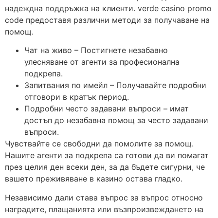
надеждна поддръжка на клиенти. verde casino promo
code предоставя различни методи за получаване на
помощ.
Чат на живо – Постигнете незабавно
улесняване от агенти за професионална
подкрепа.
Запитвания по имейл – Получавайте подробни
отговори в кратък период.
Подробни често задавани въпроси – имат
достъп до незабавна помощ за често задавани
въпроси.
Чувствайте се свободни да помолите за помощ.
Нашите агенти за подкрепа са готови да ви помагат
през целия ден всеки ден, за да бъдете сигурни, че
вашето преживяване в казино остава гладко.
Независимо дали става въпрос за въпрос относно
наградите, плащанията или възпроизвеждането на