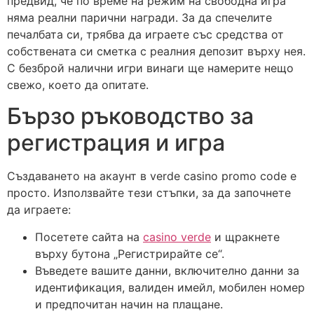
предвид, че по време на режим на свободна игра
няма реални парични награди. За да спечелите
печалбата си, трябва да играете със средства от
собствената си сметка с реалния депозит върху нея.
С безброй налични игри винаги ще намерите нещо
свежо, което да опитате.
Бързо ръководство за
регистрация и игра
Създаването на акаунт в verde casino promo code е
просто. Използвайте тези стъпки, за да започнете
да играете:
Посетете сайта на
casino verde
и щракнете
върху бутона „Регистрирайте се“.
Въведете вашите данни, включително данни за
идентификация, валиден имейл, мобилен номер
и предпочитан начин на плащане.