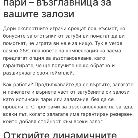
пари – възглавница за
вашите залози
Дори експертните играчи срещат лош късмет, но
бонусите за отстъпки от загуби ви помагат да ви
помогнат, че играта ви не е за нищо. Тук в verde
casino 25€, плановете за компенсация на заема
предлагат опция за възстановяване, като
гарантирате, че ще получите нещо обратно и
разширявате своя геймплей.
Как работи? Продължавайте да се въртите, залагате
и печелете и върнете част от загубените си залози
като истински пари или залагания, без да се
проваляте. С програми за възстановяване на загада,
всеки път, когато залагате има гарантиран резервен,
който добавя стойност към всеки залог.
Открийте динамичните