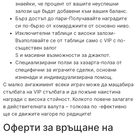
знаейки, че процент от вашите неуспешни
залози ще бъдат добавени към вашия баланс.
Бърз достъп до пари-Получавайте наградите
си по-бързо от комарджиите от основно ниво.
Изключителни таблици с високи залози-
Възползвайте се от таблици само с VIP с по-
съществен залог
S и масивни възможности за джакпот.
Специализирани ползи за хазарта-полза от
специфични за играчите сделки, основни
изненади и индивидуализирана помощ.
С малко ангажимент всеки играч може да мащабира
стълбата на VIP стълбата и да пожъне наистина
награди с висока стойност. Колкото повече залагате
в действителната валута – толкова по -ефективно
ще се движите нагоре по редиците!
Оферти за връщане на