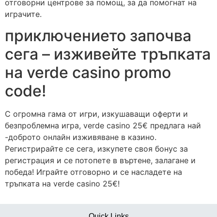
отговорни центрове за помощ, за да помогнат на
играчите.
приключението започва
сега – изживейте тръпката
на verde casino promo
code!
С огромна гама от игри, изкушаващи оферти и
безпроблемна игра, verde casino 25€ предлага най
-доброто онлайн изживяване в казино.
Регистрирайте се сега, изкупете своя бонус за
регистрация и се потопете в въртене, залагане и
победа! Играйте отговорно и се насладете на
тръпката на verde casino 25€!
Quick Links