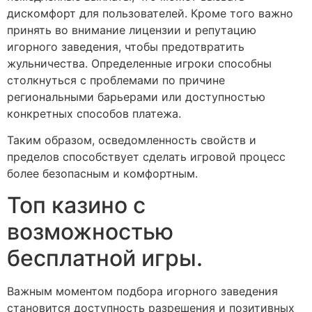
дискомфорт для пользователей. Кроме того важно
принять во внимание лицензии и репутацию
игорного заведения, чтобы предотвратить
жульничества. Определенные игроки способны
столкнуться с проблемами по причине
региональными барьерами или доступностью
конкретных способов платежа.
Таким образом, осведомленность свойств и
пределов способствует сделать игровой процесс
более безопасным и комфортным.
Топ казино с
возможностью
бесплатной игры.
Важным моментом подбора игорного заведения
становится доступность разрешения и позитивных