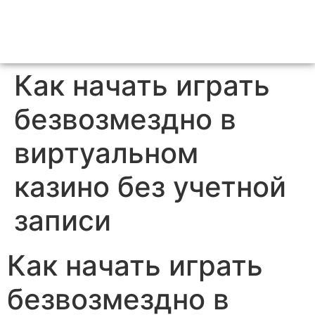
Как начать играть
безвозмездно в
виртуальном
казино без учетной
записи
Как начать играть
безвозмездно в