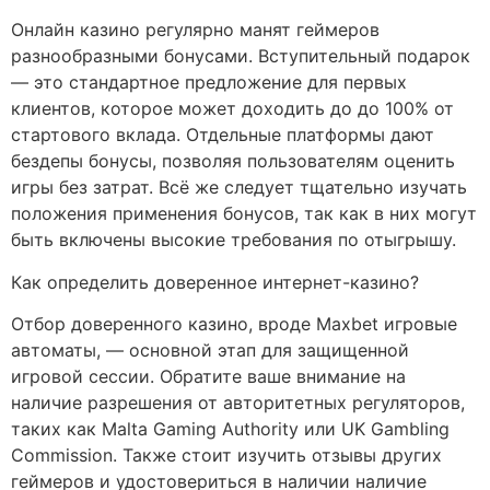
Онлайн казино регулярно манят геймеров
разнообразными бонусами. Вступительный подарок
— это стандартное предложение для первых
клиентов, которое может доходить до до 100% от
стартового вклада. Отдельные платформы дают
бездепы бонусы, позволяя пользователям оценить
игры без затрат. Всё же следует тщательно изучать
положения применения бонусов, так как в них могут
быть включены высокие требования по отыгрышу.
Как определить доверенное интернет-казино?
Отбор доверенного казино, вроде Maxbet игровые
автоматы, — основной этап для защищенной
игровой сессии. Обратите ваше внимание на
наличие разрешения от авторитетных регуляторов,
таких как Malta Gaming Authority или UK Gambling
Commission. Также стоит изучить отзывы других
геймеров и удостовериться в наличии наличие