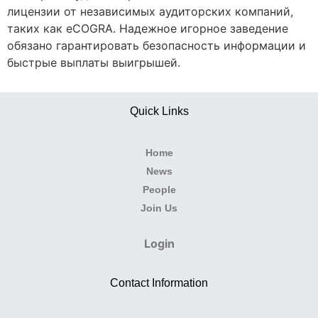
лицензии от независимых аудиторских компаний,
таких как eCOGRA. Надежное игорное заведение
обязано гарантировать безопасность информации и
быстрые выплаты выигрышей.
Quick Links
Home
News
People
Join Us
Login
Contact Information