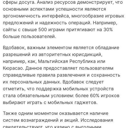
сферы досуга. Анализ ресурсов демонстрирует, что
основными аспектами успешности являются
эргономичность интерфейса, многообразие игровых
предложений и надежность операций. Например,
сайты с свыше 500 играми притягивают на 30%
больше пользователей.
Вдобавок, важным элементом является обладание
разрешений из авторитетных юрисдикций,
например, как, Мальтийская Республика или
Кюрасао. Данное предоставляет пользователям
справедливые правила развлечения и сохранность
их персональных данных. Вдобавок следует
отметить, что поддержка мобильных устройств
стала обязательным условием: более 60% игроков
выбирают играть с мобильных гаджетов.
Также одним моментом оказывается наличие
систем вознаграждений и акций. Исследования
свидетельствуют, что казино с выгодными