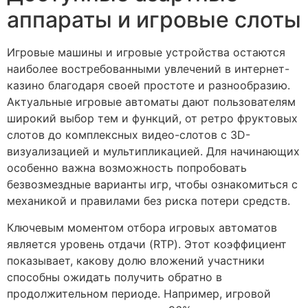
аппараты и игровые слоты
Игровые машины и игровые устройства остаются
наиболее востребованными увлечений в интернет-
казино благодаря своей простоте и разнообразию.
Актуальные игровые автоматы дают пользователям
широкий выбор тем и функций, от ретро фруктовых
слотов до комплексных видео-слотов с 3D-
визуализацией и мультипликацией. Для начинающих
особенно важна возможность попробовать
безвозмездные варианты игр, чтобы ознакомиться с
механикой и правилами без риска потери средств.
Ключевым моментом отбора игровых автоматов
является уровень отдачи (RTP). Этот коэффициент
показывает, какову долю вложений участники
способны ожидать получить обратно в
продолжительном периоде. Например, игровой