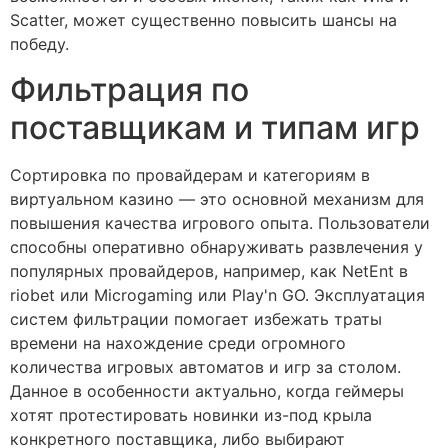
Scatter, может существенно повысить шансы на
победу.
Фильтрация по
поставщикам и типам игр
Сортировка по провайдерам и категориям в
виртуальном казино — это основной механизм для
повышения качества игрового опыта. Пользователи
способны оперативно обнаруживать развлечения у
популярных провайдеров, например, как NetEnt в
riobet или Microgaming или Play'n GO. Эксплуатация
систем фильтрации помогает избежать траты
времени на нахождение среди огромного
количества игровых автоматов и игр за столом.
Данное в особенности актуально, когда геймеры
хотят протестировать новинки из-под крыла
конкретного поставщика, либо выбирают