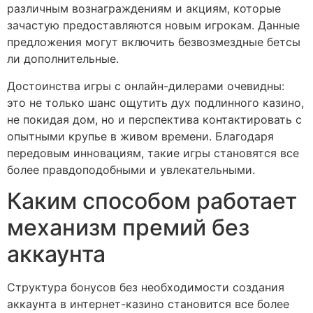
различным вознаграждениям и акциям, которые
зачастую предоставляются новым игрокам. Данные
предложения могут включить безвозмездные бетсы
ли дополнительные.
Достоинства игры с онлайн-дилерами очевидны:
это не только шанс ощутить дух подлинного казино,
не покидая дом, но и перспектива контактировать с
опытными крупье в живом времени. Благодаря
передовым инновациям, такие игры становятся все
более правдоподобными и увлекательными.
Каким способом работает
механизм премий без
аккаунта
Структура бонусов без необходимости создания
аккаунта в интернет-казино становится все более