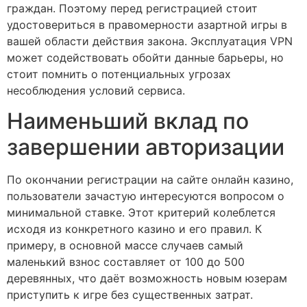
граждан. Поэтому перед регистрацией стоит
удостовериться в правомерности азартной игры в
вашей области действия закона. Эксплуатация VPN
может содействовать обойти данные барьеры, но
стоит помнить о потенциальных угрозах
несоблюдения условий сервиса.
Наименьший вклад по
завершении авторизации
По окончании регистрации на сайте онлайн казино,
пользователи зачастую интересуются вопросом о
минимальной ставке. Этот критерий колеблется
исходя из конкретного казино и его правил. К
примеру, в основной массе случаев самый
маленький взнос составляет от 100 до 500
деревянных, что даёт возможность новым юзерам
приступить к игре без существенных затрат.