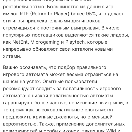
рентабельностью. Большинство из данных игр
имеют RTP (Return to Player) более 95%, что делает
эти игры привлекательными для игроков,
стремящихся к постоянным выигрышам. В числе
популярных поставщиков выделяются такие лидеры,
как NetEnt, Microgaming и Playtech, которые
непрерывно обновляют свои каталоги новыми
хитами.
Важно осознавать, что подбор правильного
игрового автомата может весьма отразиться на
шансы на успех. Опытные пользователи
рекомендуют следить за волатильность игрового
автомата: с низкой волатильностью автоматы
гарантируют более частые, но меньшие выигрыши, в
то время как высоковолатильные слоты могут
предложить крупные джекпоты, но с меньшей
вероятностью. Также, применение дополнительных
возможностей и особых иконок, таких как Wild и