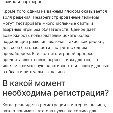
казино и партнеров.
Кроме того одним из важным плюсом оказывается
воля решения. Незарегистрированные геймеры
могут тестировать многочисленные сайты и
азартные игры без обязательств. Данное дает
возможность пользователям искать более
подходящие решения, включая такие, как риобет,
для себя без опасности застрять с одним
провайдером. В, инкогнито игровой процесс
предоставляет новые перспективы для тех, кто
ищет максимальную адаптивность и защиту данных
в области виртуальных казино.
В какой момент
необходима регистрация?
Когда речь идет о регистрации в интернет-казино,
важно понимать, что она нужна не только для