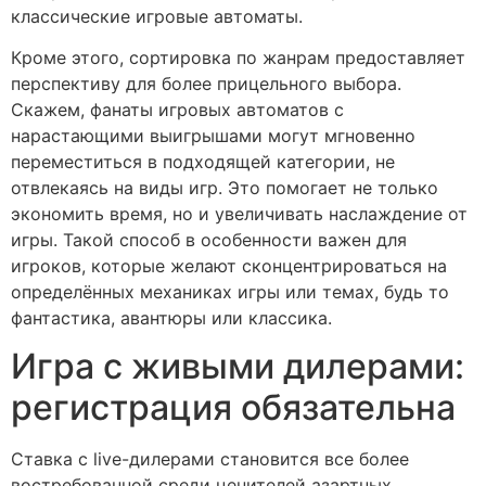
классические игровые автоматы.
Кроме этого, сортировка по жанрам предоставляет
перспективу для более прицельного выбора.
Скажем, фанаты игровых автоматов с
нарастающими выигрышами могут мгновенно
переместиться в подходящей категории, не
отвлекаясь на виды игр. Это помогает не только
экономить время, но и увеличивать наслаждение от
игры. Такой способ в особенности важен для
игроков, которые желают сконцентрироваться на
определённых механиках игры или темах, будь то
фантастика, авантюры или классика.
Игра с живыми дилерами:
регистрация обязательна
Ставка с live-дилерами становится все более
востребованной среди ценителей азартных