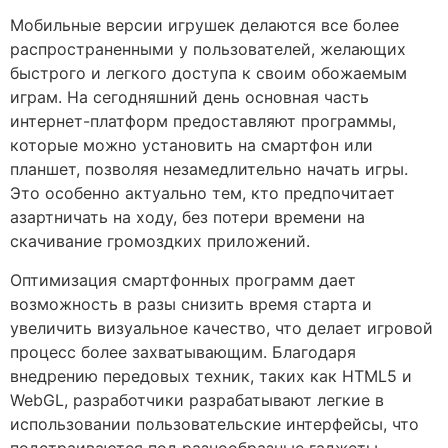
Мобильные версии игрушек делаются все более
распространенными у пользователей, желающих
быстрого и легкого доступа к своим обожаемым
играм. На сегодняшний день основная часть
интернет-платформ предоставляют программы,
которые можно установить на смартфон или
планшет, позволяя незамедлительно начать игры.
Это особенно актуально тем, кто предпочитает
азартничать на ходу, без потери времени на
скачивание громоздких приложений.
Оптимизация смартфонных программ дает
возможность в разы снизить время старта и
увеличить визуальное качество, что делает игровой
процесс более захватывающим. Благодаря
внедрению передовых техник, таких как HTML5 и
WebGL, разработчики разрабатывают легкие в
использовании пользовательские интерфейсы, что
подстраиваются под разнообразные гаджеты.