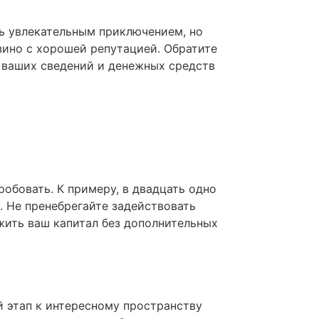
ь увлекательным приключением, но
зино с хорошей репутацией. Обратите
ь ваших сведений и денежных средств
робовать. К примеру, в двадцать одно
 Не пренебрегайте задействовать
ить ваш капитал без дополнительных
 этап к интересному пространству