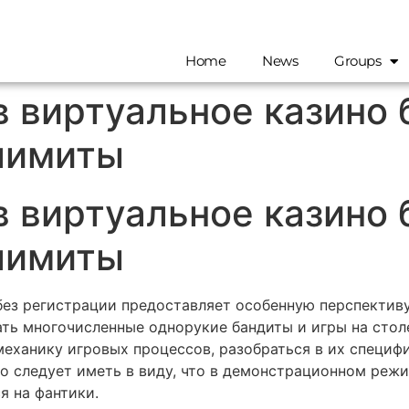
Home
News
Groups
в виртуальное казино 
 лимиты
в виртуальное казино 
 лимиты
без регистрации предоставляет особенную перспектив
ь многочисленные однорукие бандиты и игры на стол
механику игровых процессов, разобраться в их специф
о следует иметь в виду, что в демонстрационном режи
я на фантики.