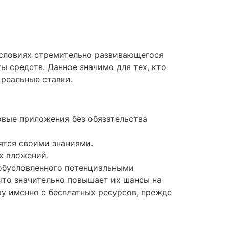
условиях стремительно развивающегося
ы средств. Данное значимо для тех, кто
 реальные ставки.
овые приложения без обязательства
ятся своими знаниями.
х вложений.
 обусловленного потенциальными
что значительно повышает их шансы на
ру именно с бесплатных ресурсов, прежде