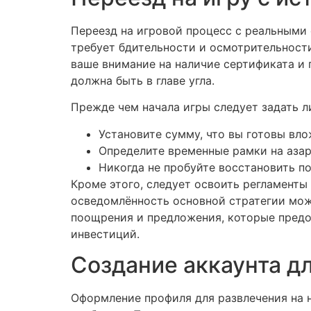
Переезд на игровой процесс с реальными
требует бдительности и осмотрительности
ваше внимание на наличие сертификата и 
должна быть в главе угла.
Прежде чем начала игры следует задать л
Установите сумму, что вы готовы вло
Определите временные рамки на азар
Никогда не пробуйте восстановить по
Кроме этого, следует освоить регламенты 
осведомлённость основной стратегии мож
поощрения и предложения, которые предо
инвестиций.
Создание аккаунта д
Оформление профиля для развлечения на 