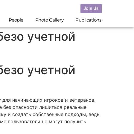
Join Us
People
Photo Gallery
Publications
безо учетной
безо учетной
у для начинающих игроков и ветеранов.
е без опасности лишиться реальные
ику и создать собственные подходы, ведь
ме пользователи не могут получить