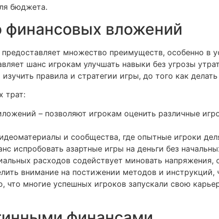
для бюджета.
о финансовых вложений
 предоставляет множество преимуществ, особенно в 
авляет шанс игрокам улучшать навыки без угрозы утрат
изучить правила и стратегии игры, до того как делать
х трат:
ложений – позволяют игрокам оценить различные игр
видеоматериалы и сообщества, где опытные игроки дел
анс испробовать азартные игры на деньги без начальны
риальных расходов содействует миновать напряжения,
лить внимание на постижении методов и инструкций, 
, что многие успешных игроков запускали свою карье
стинными финансами.