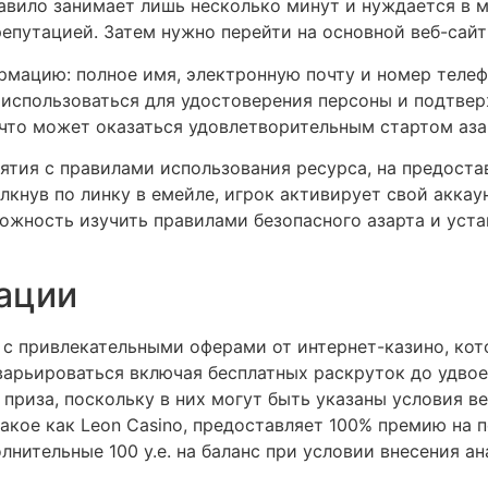
авило занимает лишь несколько минут и нуждается в 
епутацией. Затем нужно перейти на основной веб-сайт 
рмацию: полное имя, электронную почту и номер телеф
ет использоваться для удостоверения персоны и подтв
 что может оказаться удовлетворительным стартом аза
нятия с правилами использования ресурса, на предост
кнув по линку в емейле, игрок активирует свой аккау
ожность изучить правилами безопасного азарта и уста
ации
с привлекательными оферами от интернет-казино, кот
варьироваться включая бесплатных раскруток до удво
 приза, поскольку в них могут быть указаны условия 
такое как Leon Casino, предоставляет 100% премию на п
лнительные 100 у.е. на баланс при условии внесения а