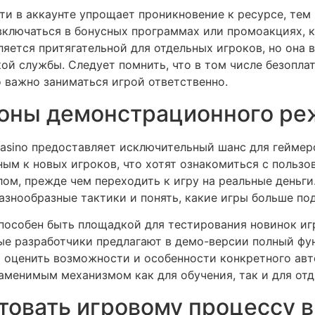
и в аккаунте упрощает проникновение к ресурсе, тем
включаться в бонусных программах или промоакциях, 
ляется притягательной для отдельных игроков, но она 
ой службы. Следует помнить, что в том числе безопл
о важно заниматься игрой ответственно.
оны демонстрационного р
asino предоставляет исключительный шанс для геймер
зным к новых игроков, что хотят ознакомиться с поль
лом, прежде чем переходить к игру на реальные деньги
знообразные тактики и понять, какие игры больше по
особен быть площадкой для тестирования новинок игр
ые разработчики предлагают в демо-версии полный фун
 оценить возможности и особенности конкретного авто
менимым механизмом как для обучения, так и для отд
товать игровому процессу в