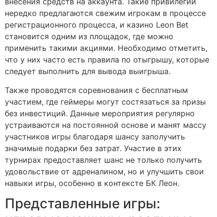
внесения средств на аккаунта. Такие привилегии
нередко предлагаются свежим игрокам в процессе
регистрационного процесса, и казино Leon Bet
становится одним из площадок, где можно
применить такими акциями. Необходимо отметить,
что у них часто есть правила по отыгрышу, которые
следует выполнить для вывода выигрыша.
Также проводятся соревнования с бесплатным
участием, где геймеры могут состязаться за призы
без инвестиций. Данные мероприятия регулярно
устраиваются на постоянной основе и манят массу
участников игры благодаря шансу заполучить
значимые подарки без затрат. Участие в этих
турнирах предоставляет шанс не только получить
удовольствие от адреналином, но и улучшить свои
навыки игры, особенно в контексте БК Леон.
Представленные игры: