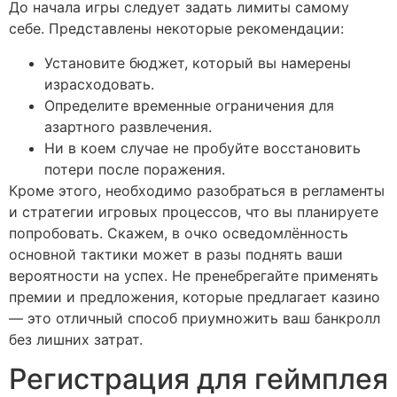
До начала игры следует задать лимиты самому
себе. Представлены некоторые рекомендации:
Установите бюджет, который вы намерены
израсходовать.
Определите временные ограничения для
азартного развлечения.
Ни в коем случае не пробуйте восстановить
потери после поражения.
Кроме этого, необходимо разобраться в регламенты
и стратегии игровых процессов, что вы планируете
попробовать. Скажем, в очко осведомлённость
основной тактики может в разы поднять ваши
вероятности на успех. Не пренебрегайте применять
премии и предложения, которые предлагает казино
— это отличный способ приумножить ваш банкролл
без лишних затрат.
Регистрация для геймплея