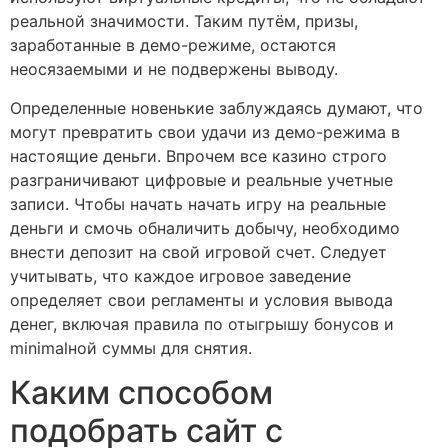
реальной значимости. Таким путём, призы,
заработанные в демо-режиме, остаются
неосязаемыми и не подвержены выводу.
Определенные новенькие заблуждаясь думают, что
могут превратить свои удачи из демо-режима в
настоящие деньги. Впрочем все казино строго
разграничивают цифровые и реальные учетные
записи. Чтобы начать начать игру на реальные
деньги и смочь обналичить добычу, необходимо
внести депозит на свой игровой счет. Следует
учитывать, что каждое игровое заведение
определяет свои регламенты и условия вывода
денег, включая правила по отыгрышу бонусов и
minimalной суммы для снятия.
Каким способом
подобрать сайт с