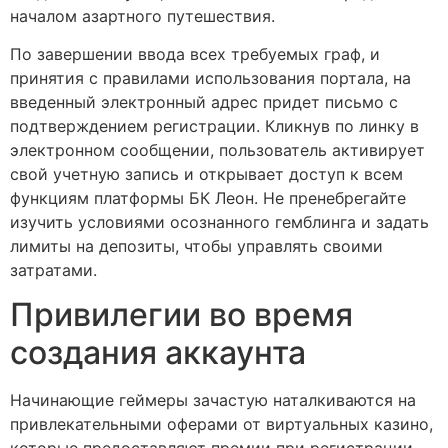
началом азартного путешествия.
По завершении ввода всех требуемых граф, и
принятия с правилами использования портала, на
введенный электронный адрес придет письмо с
подтверждением регистрации. Кликнув по линку в
электронном сообщении, пользователь активирует
свой учетную запись и открывает доступ к всем
функциям платформы БК Леон. Не пренебрегайте
изучить условиями осознанного гемблинга и задать
лимиты на депозиты, чтобы управлять своими
затратами.
Привилегии во время
создания аккаунта
Начинающие геймеры зачастую наталкиваются на
привлекательными оферами от виртуальных казино,