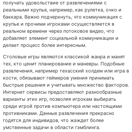
получать удовольствие от развлечениями с
реальными крупье, например, как рулетка, очко и
баккара. Важно подчеркнуть, что коммуникация с
крупье и прочими игроками осуществляется в
реальном времени через потоковое видео, что
добавляет элемент социальной коммуникации и
делает процесс более интересным.
Столовые игры являются классикой жанра и манят
тех, кто ценит планирование и маневры. Подобные
развлечения, например техасский холдем или игра в
кости, обязывают геймеров умения принимать
быстрые решения и учитывать множество факторов.
Интернет сервисы предоставляют разнообразные
варианты этих игр, позволяя игрокам выбирать
среди игрой против компьютера или настоящими
противниками. Данные развлечения прекрасно
годятся для индивидов, что жаждет более
умственные задачи в области гэмблинга.