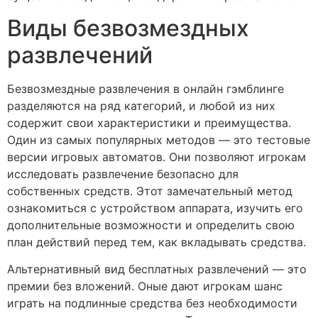
Виды безвозмездных
развлечений
Безвозмездные развлечения в онлайн гэмблинге
разделяются на ряд категорий, и любой из них
содержит свои характеристики и преимущества.
Один из самых популярных методов — это тестовые
версии игровых автоматов. Они позволяют игрокам
исследовать развлечение безопасно для
собственных средств. Этот замечательный метод
ознакомиться с устройством аппарата, изучить его
дополнительные возможности и определить свою
план действий перед тем, как вкладывать средства.
Альтернативный вид бесплатных развлечений — это
премии без вложений. Оные дают игрокам шанс
играть на подлинные средства без необходимости