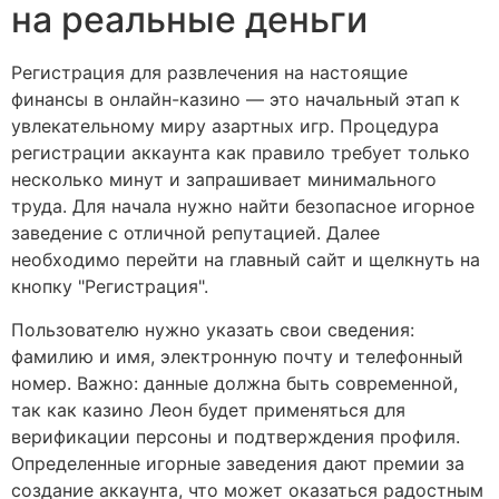
на реальные деньги
Регистрация для развлечения на настоящие
финансы в онлайн-казино — это начальный этап к
увлекательному миру азартных игр. Процедура
регистрации аккаунта как правило требует только
несколько минут и запрашивает минимального
труда. Для начала нужно найти безопасное игорное
заведение с отличной репутацией. Далее
необходимо перейти на главный сайт и щелкнуть на
кнопку "Регистрация".
Пользователю нужно указать свои сведения:
фамилию и имя, электронную почту и телефонный
номер. Важно: данные должна быть современной,
так как казино Леон будет применяться для
верификации персоны и подтверждения профиля.
Определенные игорные заведения дают премии за
создание аккаунта, что может оказаться радостным