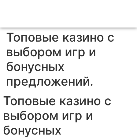
Топовые казино с
выбором игр и
бонусных
предложений.
Топовые казино с
выбором игр и
бонусных