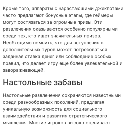
Кроме того, аппараты с нарастающими джекпотами
часто предлагают бонусные этапы, где геймеры
могут состязаться за огромные призы. Эти
развлечения оказываются особенно популярными
среди тех, кто ищет значительных призов.
Необходимо помнить, что для вступления в
дополнительных туров может потребоваться
заданная ставка денег или соблюдение особых
правил, что делает игру еще более увлекательной и
завораживающей.
Настольные забавы
Настольные развлечения сохраняются известными
среди разнообразных поколений, предлагая
уникальную возможность для социального
взаимодействия и развития стратегического
мышления. Многие игроков высоко оценивают