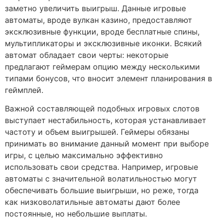
заметно увеличить выигрыш. Данные игровые
автоматы, вроде вулкан казино, предоставляют
эксклюзивные функции, вроде бесплатные спины,
мультипликаторы и эксклюзивные иконки. Всякий
автомат обладает свои черты: некоторые
предлагают геймерам опцию между несколькими
типами бонусов, что вносит элемент планирования в
геймплей.
Важной составляющей подобных игровых слотов
выступает нестабильность, которая устанавливает
частоту и объем выигрышей. Геймеры обязаны
принимать во внимание данный момент при выборе
игры, с целью максимально эффективно
использовать свои средства. Например, игровые
автоматы с значительной волатильностью могут
обеспечивать большие выигрыши, но реже, тогда
как низковолатильные автоматы дают более
постоянные, но небольшие выплаты.