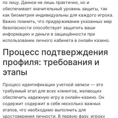
по лицу. Данное не лишь практично, но и
обеспечивает значительный уровень защиты, так
как биометрия индивидуальны для каждого игрока.
Важно помнить, что придерживание указанных мер
безопасности способствует защитить ваши
информацию и деньги в защищённости при
использовании личного кабинета в онлайн казино.
Процесс подтверждения
профиля: требования и
этапы
Процесс идентификации учетной записи — это
требуемый этап для всех клиентов, желающих
обеспечить надежную игру в онлайн-казино. Он
содержит содержит в себе несколько важных
этапов, что необходимо выполнить для
удостоверения личности. В первую фазу, игроку