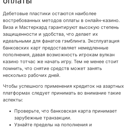
оплаты
Дебетовые пластики остаются наиболее
востребованных методов оплаты в онлайн-казино.
Виза и Мастеркард гарантируют высокую степень
защищенности и удобства, что делает их
идеальными для фанатов гэмблинга. Эксплуатация
банковских карт предоставляет немедленные
пополнения, давая возможность игрокам вулкан
казино тотчас же начать игру. Тем не менее стоит
помнить, что снятие средств может занять
несколько рабочих дней.
Чтобы успешного применения кредиток на азартных
платформах следует принимать во внимание такие
аспекты:
Проверьте, что банковская карта принимает
зарубежные транзакции.
Узнайте пределы на пополнения и