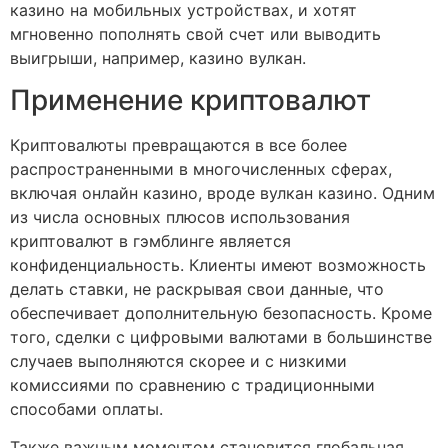
казино на мобильных устройствах, и хотят
мгновенно пополнять свой счет или выводить
выигрыши, например, казино вулкан.
Применение криптовалют
Криптовалюты превращаются в все более
распространенными в многочисленных сферах,
включая онлайн казино, вроде вулкан казино. Одним
из числа основных плюсов использования
криптовалют в гэмблинге является
конфиденциальность. Клиенты имеют возможность
делать ставки, не раскрывая свои данные, что
обеспечивает дополнительную безопасность. Кроме
того, сделки с цифровыми валютами в большинстве
случаев выполняются скорее и с низкими
комиссиями по сравнению с традиционными
способами оплаты.
Также важным моментом становится глобальная