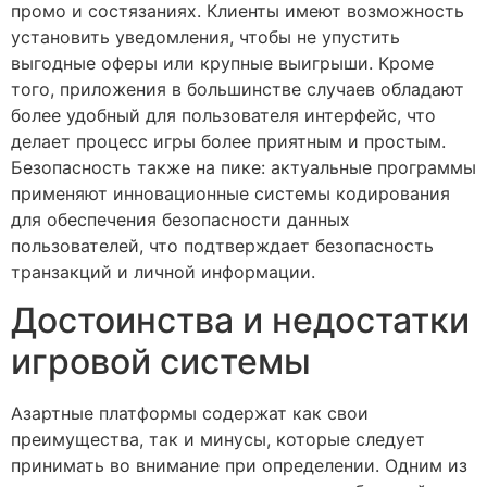
промо и состязаниях. Клиенты имеют возможность
установить уведомления, чтобы не упустить
выгодные оферы или крупные выигрыши. Кроме
того, приложения в большинстве случаев обладают
более удобный для пользователя интерфейс, что
делает процесс игры более приятным и простым.
Безопасность также на пике: актуальные программы
применяют инновационные системы кодирования
для обеспечения безопасности данных
пользователей, что подтверждает безопасность
транзакций и личной информации.
Достоинства и недостатки
игровой системы
Азартные платформы содержат как свои
преимущества, так и минусы, которые следует
принимать во внимание при определении. Одним из