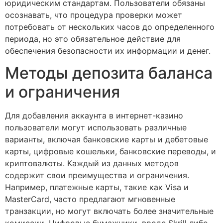
юридическим стандартам. Пользователи обязаны
осознавать, что процедура проверки может
потребовать от нескольких часов до определенного
периода, но это обязательное действие для
обеспечения безопасности их информации и денег.
Методы депозита баланса
и ограничения
Для добавления аккаунта в интернет-казино
пользователи могут использовать различные
варианты, включая банковские карты и дебетовые
карты, цифровые кошельки, банковские переводы, и
криптовалюты. Каждый из данных методов
содержит свои преимущества и ограничения.
Например, платежные карты, такие как Visa и
MasterCard, часто предлагают мгновенные
транзакции, но могут включать более значительные