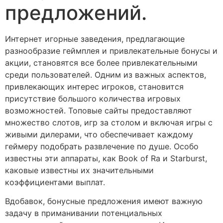
предложений.
Интернет игорные заведения, предлагающие
разнообразие геймплея и привлекательные бонусы и
акции, становятся все более привлекательными
среди пользователей. Одним из важных аспектов,
привлекающих интерес игроков, становится
присутствие большого количества игровых
возможностей. Топовые сайты предоставляют
множество слотов, игр за столом и включая игры с
живыми дилерами, что обеспечивает каждому
геймеру подобрать развлечение по душе. Особо
известны эти аппараты, как Book of Ra и Starburst,
каковые известны их значительными
коэффициентами выплат.
Вдобавок, бонусные предложения имеют важную
задачу в приманивании потенциальных