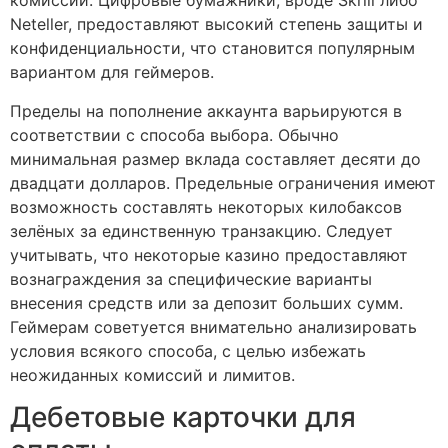
комиссии. Цифровые бумажники, вроде Skrill либо
Neteller, предоставляют высокий степень защиты и
конфиденциальности, что становится популярным
вариантом для геймеров.
Пределы на пополнение аккаунта варьируются в
соответствии с способа выбора. Обычно
минимальная размер вклада составляет десяти до
двадцати долларов. Предельные ограничения имеют
возможность составлять некоторых килобаксов
зелёных за единственную транзакцию. Следует
учитывать, что некоторые казино предоставляют
вознаграждения за специфические варианты
внесения средств или за депозит больших сумм.
Геймерам советуется внимательно анализировать
условия всякого способа, с целью избежать
неожиданных комиссий и лимитов.
Дебетовые карточки для