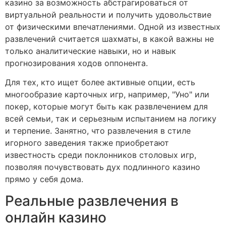
казино за возможность абстрагироваться от
виртуальной реальности и получить удовольствие
от физическими впечатлениями. Одной из известных
развлечений считается шахматы, в какой важны не
только аналитические навыки, но и навык
прогнозирования ходов оппонента.
Для тех, кто ищет более активные опции, есть
многообразие карточных игр, например, "Уно" или
покер, которые могут быть как развлечением для
всей семьи, так и серьезным испытанием на логику
и терпение. Занятно, что развлечения в стиле
игорного заведения также приобретают
известность среди поклонников столовых игр,
позволяя почувствовать дух подлинного казино
прямо у себя дома.
Реальные развлечения в
онлайн казино