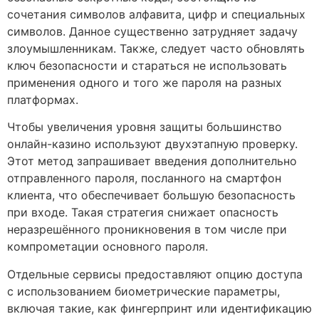
сочетания символов алфавита, цифр и специальных
символов. Данное существенно затрудняет задачу
злоумышленникам. Также, следует часто обновлять
ключ безопасности и стараться не использовать
применения одного и того же пароля на разных
платформах.
Чтобы увеличения уровня защиты большинство
онлайн-казино используют двухэтапную проверку.
Этот метод запрашивает введения дополнительно
отправленного пароля, посланного на смартфон
клиента, что обеспечивает большую безопасность
при входе. Такая стратегия снижает опасность
неразрешённого проникновения в том числе при
компрометации основного пароля.
Отдельные сервисы предоставляют опцию доступа
с использованием биометрические параметры,
включая такие, как фингерпринт или идентификацию