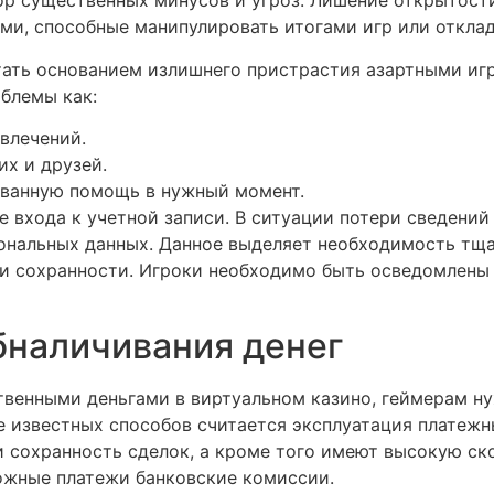
абор существенных минусов и угроз. Лишение открытост
ми, способные манипулировать итогами игр или откла
тать основанием излишнего пристрастия азартными игра
облемы как:
влечений.
их и друзей.
ванную помощь в нужный момент.
 входа к учетной записи. В ситуации потери сведений
нальных данных. Данное выделяет необходимость тща
и сохранности. Игроки необходимо быть осведомлены 
бналичивания денег
венными деньгами в виртуальном казино, геймерам нуж
 известных способов считается эксплуатация платежных
 сохранность сделок, а кроме того имеют высокую ско
ожные платежи банковские комиссии.