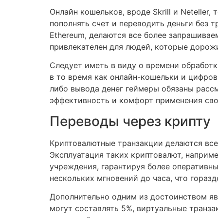
Онлайн кошельков, вроде Skrill и Netelle
пополнять счет и переводить деньги без т
Ethereum, делаются все более запрашива
привлекателен для людей, которые дорожи
Следует иметь в виду о времени обработк
в то время как онлайн-кошельки и цифро
либо вывода денег геймеры обязаны расс
эффективность и комфорт применения сво
Переводы через крипту
Криптовалютные транзакции делаются все
Эксплуатация таких криптовалют, например
учреждения, гарантируя более оперативн
нескольких мгновений до часа, что горазд
Дополнительно одним из достоинством явл
могут составлять 5%, виртуальные транз