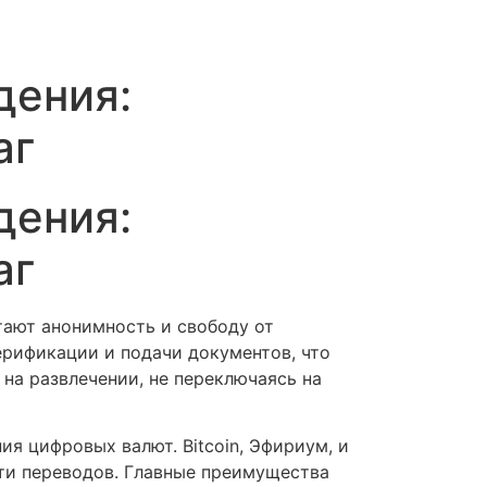
дения:
аг
дения:
аг
тают анонимность и свободу от
верификации и подачи документов, что
на развлечении, не переключаясь на
я цифровых валют. Bitcoin, Эфириум, и
ти переводов. Главные преимущества