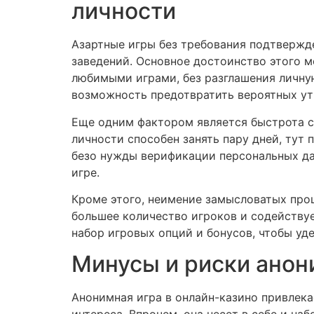
личности
Азартные игры без требования подтвержд
заведений. Основное достоинство этого 
любимыми играми, без разглашения личную
возможность предотвратить вероятных утр
Еще одним фактором является быстрота с
личности способен занять пару дней, тут 
безо нужды верификации персональных да
игре.
Кроме этого, неимение замысловатых про
большее количество игроков и содействуе
набор игровых опций и бонусов, чтобы уд
Минусы и риски анон
Анонимная игра в онлайн-казино привлек