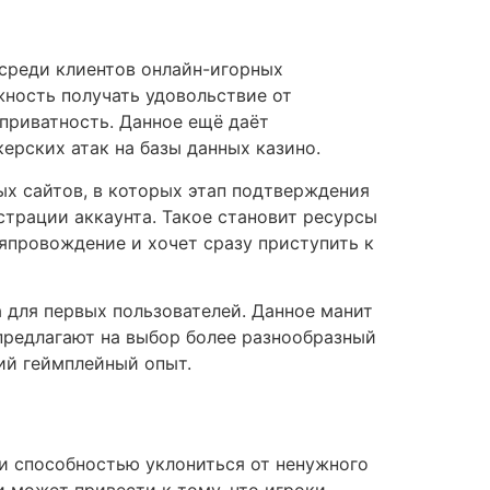
 среди клиентов онлайн-игорных
ность получать удовольствие от
приватность. Данное ещё даёт
ерских атак на базы данных казино.
х сайтов, в которых этап подтверждения
истрации аккаунта. Такое становит ресурсы
япровождение и хочет сразу приступить к
 для первых пользователей. Данное манит
 предлагают на выбор более разнообразный
ий геймплейный опыт.
и способностью уклониться от ненужного