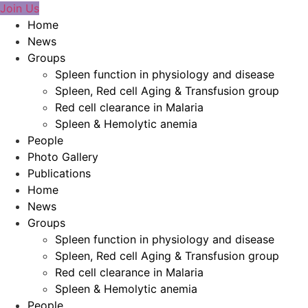
Skip
Join Us
to
Home
content
News
Groups
Spleen function in physiology and disease
Spleen, Red cell Aging & Transfusion group
Red cell clearance in Malaria
Spleen & Hemolytic anemia
People
Photo Gallery
Publications
Home
News
Groups
Spleen function in physiology and disease
Spleen, Red cell Aging & Transfusion group
Red cell clearance in Malaria
Spleen & Hemolytic anemia
People