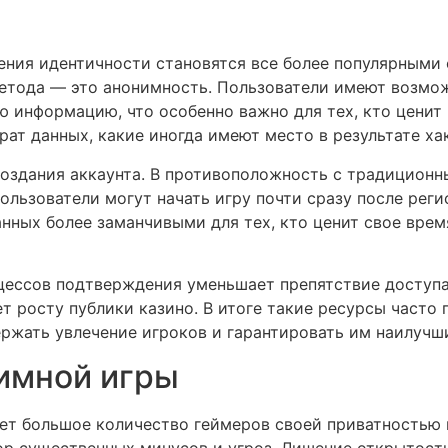
ения идентичности становятся все более популярными
метода — это анонимность. Пользователи имеют возмож
 информацию, что особенно важно для тех, кто ценит 
ат данных, какие иногда имеют место в результате хак
оздания аккаунта. В противоположность с традиционны
пользователи могут начать игру почти сразу после рег
нных более заманчивыми для тех, кто ценит свое врем
цессов подтверждения уменьшает препятствие доступа
т росту публики казино. В итоге такие ресурсы часто
ержать увлечение игроков и гарантировать им наилучш
имной игры
ает большое количество геймеров своей приватностью 