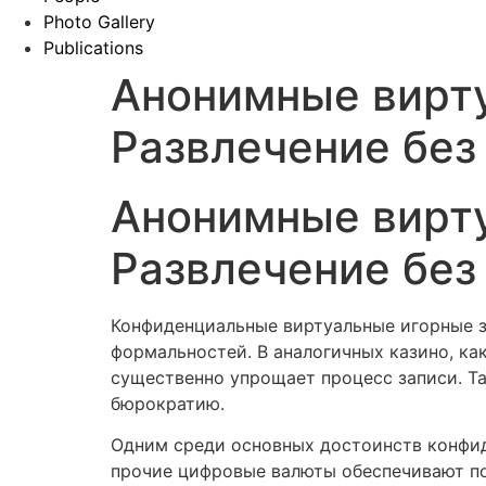
Photo Gallery
Publications
Анонимные вирту
Развлечение без
Анонимные вирту
Развлечение без
Конфиденциальные виртуальные игорные з
формальностей. В аналогичных казино, ка
существенно упрощает процесс записи. Та
бюрократию.
Одним среди основных достоинств конфиде
прочие цифровые валюты обеспечивают п